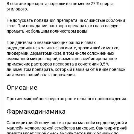
В составе препарата содержится не менее 27 % спирта
этилового.
Не допускать попадания препарата на слизистые оболочки
глаз. При попадании раствора препарата в глаза следует
промыть их большим количеством воды.
При длительно незаживающих ранах и язвах,
эндоцервиците, кольпите, вагините, эрозии шейки матки,
пиодермии, дерматомикозе, в том числе осложненных
смешанной микрофлорой, возможно комбинированное
применение растворов препарата в сочетании 0,5 %
линиментом препарата, который назначают в виде повязок
или смазываний очага поражения.
Описание
Противомикробное средство растительного происхождения.
Фармакодинамика
Сангвиритрин® получают из травы маклейи сердцевидной и
маклейи мелкоплодной семейства маковые. Сангвиритрин®
представляет собой смесь бисульфатов двух близких по