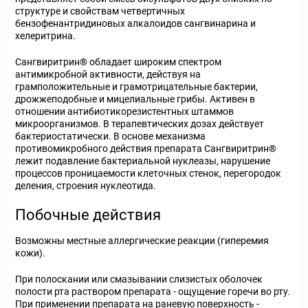
структуре и свойствам четвертичных
бензофенантридиновых алкалоидов сангвинарина и
хелеритрина.
Сангвиритрин® обладает широким спектром
антимикробной активности, действуя на
грамположительные и грамотрицательные бактерии,
дрожжеподобные и мицелиальные грибы. Активен в
отношении антибиотикорезистентных штаммов
микроорганизмов. В терапевтических дозах действует
бактериостатически. В основе механизма
противомикробного действия препарата Сангвиритрин®
лежит подавление бактериальной нуклеазы, нарушение
процессов проницаемости клеточных стенок, перегородок
деления, строения нуклеотида.
Побочные действия
Возможны местные аллергические реакции (гиперемия
кожи).
При полоскании или смазывании слизистых оболочек
полости рта раствором препарата - ощущение горечи во рту.
При применении препарата на раневую поверхность -