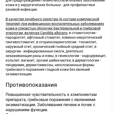
для предупреждения гнойно-воспалительных заболеваний
кожи и у хирургических больных - для профилактики
раневой инфекции.
В качестве лечебного средства (в составе комплексной
терапии) при инфекционно-воспалительных заболеваниях
кожи и слизистых оболочек бактериальной и грибковой
этиологии, включая
Candida
albicans
: в стоматологии -
пародонтит, афтозный стоматит, язвенно-некротический
гингивостоматит; в оториноларингологии - тонзиллит,
наружный отит, хронический гнойный средний отит; в
хирургии - инфицированные ожоги, длительно
незаживающие раны и язвы; в гинекологии - эндоцервицит,
кольпит, вагинит, эрозия шейки матки; в дерматологии -
пиодермии, дерматомикозы, неосложненные формы
грибкового поражения гладкой кожи без явлений
экзематизации.
Противопоказания
Повышенная чувствительность к компонентам
препарата, грибковые поражения с явлениями
экзематизации. Заболевания печени и почек с
нарушением функции.