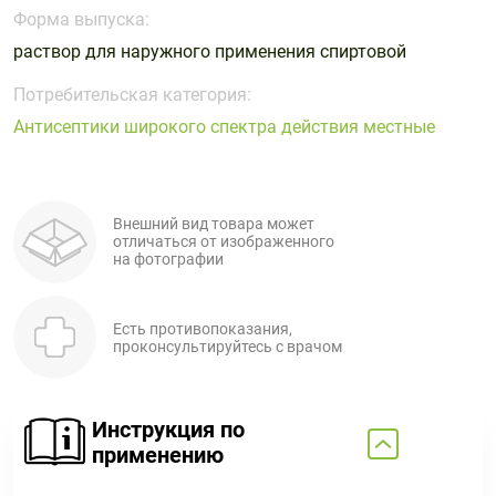
Поливитаминные
При
и гриппе
Форма выпуска:
комплексы
простуде
Противоаллергические
Противовоспалительные
раствор для наружного применения спиртовой
Пробиотики
Сахарный
препараты
препараты
диабет
Потребительская категория:
Противогрибковые
Противоопухолевые
Антисептики широкого спектра действия местные
Тонизирующие
Фиточай/
препараты
препараты
чай
Противопаразитарные
Растительные
препараты
препараты
Внешний вид товара может
Сердечно-
Система
отличаться от изображенного
сосудистые
обмена
на фотографии
препараты
веществ
Средства
Стоматологические
Есть противопоказания,
от
препараты
проконсультируйтесь с врачом
алкоголизма
и курения
Инструкция по
применению