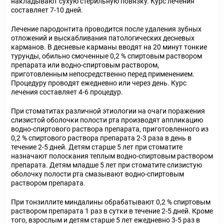
накладывают сухую стерильную повязку. Курс лечения
составляет 7-10 дней.
Лечение пародонтита проводится после удаления зубных
отложений и выскабливания патологических десневых
карманов. В десневые карманы вводят на 20 минут тонкие
турунды, обильно смоченные 0,2 % спиртовым раствором
препарата или водно-спиртовым раствором,
приготовленным непосредственно перед применением.
Процедуру проводят ежедневно или через день. Курс
лечения составляет 4-6 процедур.
При стоматитах различной этиологии на очаги поражения
слизистой оболочки полости рта производят аппликацию
водно-спиртового раствора препарата, приготовленного из
0,2 % спиртового раствора препарата 2-3 раза в день в
течение 2-5 дней. Детям старше 5 лет при стоматите
назначают полоскания теплым водно-спиртовым раствором
препарата. Детям младше 5 лет при стоматите слизистую
оболочку полости рта смазывают водно-спиртовым
раствором препарата.
При тонзиллите миндалины обрабатывают 0,2 % спиртовым
раствором препарата 1 раз в сутки в течение 2-5 дней. Кроме
того, взрослым и детям старше 5 лет ежедневно 3-5 раз в