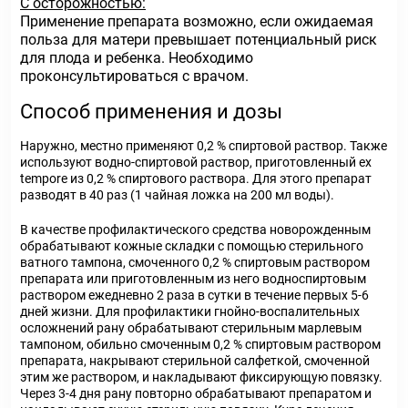
С осторожностью:
Применение препарата возможно, если ожидаемая
польза для матери превышает потенциальный риск
для плода и ребенка. Необходимо
проконсультироваться с врачом.
Способ применения и дозы
Наружно, местно применяют 0,2 % спиртовой раствор. Также
используют водно-спиртовой раствор, приготовленный ex
tempore из 0,2 % спиртового раствора. Для этого препарат
разводят в 40 раз (1 чайная ложка на 200 мл воды).
В качестве профилактического средства новорожденным
обрабатывают кожные складки с помощью стерильного
ватного тампона, смоченного 0,2 % спиртовым раствором
препарата или приготовленным из него водно­спиртовым
раствором ежедневно 2 раза в сутки в течение первых 5-6
дней жизни. Для профилактики гнойно-воспалительных
осложнений рану обрабатывают стерильным марлевым
тампоном, обильно смоченным 0,2 % спиртовым раствором
препарата, накрывают стерильной салфеткой, смоченной
этим же раствором, и накладывают фиксирующую повязку.
Через 3-4 дня рану повторно обрабатывают препаратом и