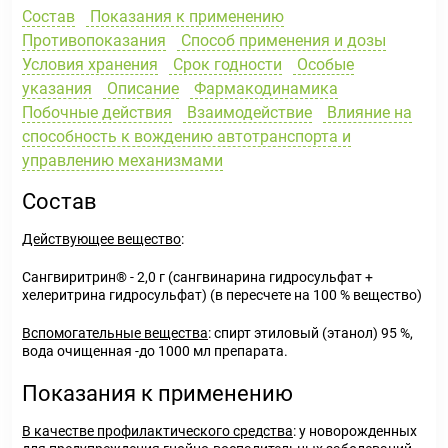
Состав
Показания к применению
Противопоказания
Способ применения и дозы
Условия хранения
Срок годности
Особые
указания
Описание
Фармакодинамика
Побочные действия
Взаимодействие
Влияние на
способность к вождению автотранспорта и
управлению механизмами
Состав
Действующее вещество
:
Сангвиритрин® - 2,0 г (сангвинарина гидросульфат +
хелеритрина гидросульфат) (в пересчете на 100 % вещество)
Вспомогательные вещества
: спирт этиловый (этанол) 95 %,
вода очищенная -до 1000 мл препарата.
Показания к применению
В качестве профилактического средства
: у новорожденных