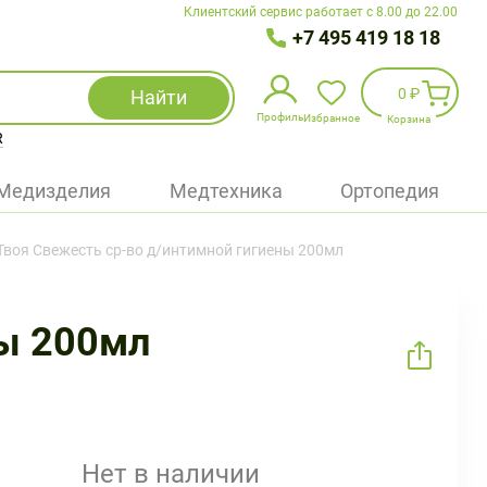
Клиентский сервис работает с 8.00 до 22.00
+7 495 419 18 18
0 ₽
Найти
Профиль
Избранное
Корзина
R
Избранное
(
0
)
Медизделия
Медтехника
Ортопедия
Войти
 Твоя Свежесть ср-во д/интимной гигиены 200мл
БАД
Медицинская техника (приборы)
ны 200мл
Наборы
Упаковка
Нет в наличии