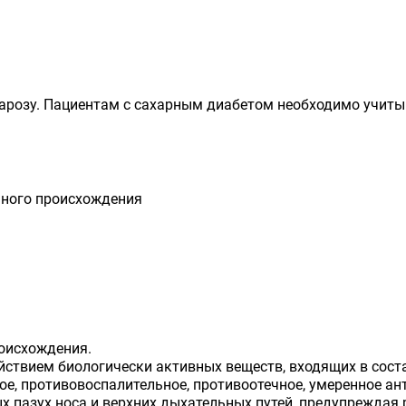
арозу. Пациентам с сахарным диабетом необходимо учитыв
ьного происхождения
оисхождения.
ствием биологически активных веществ, входящих в соста
е, противовоспалительное, противоотечное, умеренное ан
х пазух носа и верхних дыхательных путей, предупреждая