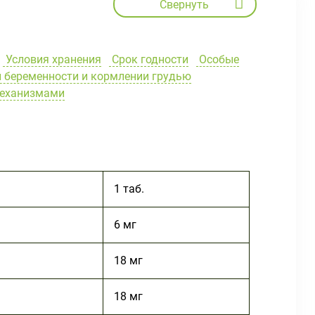
Свернуть
Условия хранения
Срок годности
Особые
 беременности и кормлении грудью
механизмами
1 таб.
6 мг
18 мг
18 мг