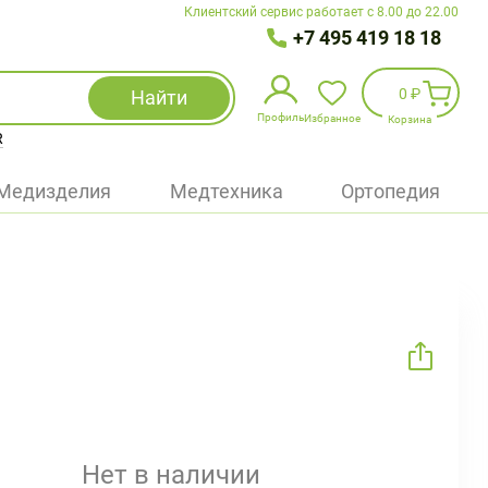
Клиентский сервис работает с 8.00 до 22.00
+7 495 419 18 18
0 ₽
Найти
Профиль
Избранное
Корзина
R
Избранное
(
0
)
Медизделия
Медтехника
Ортопедия
Войти
БАД
Медицинская техника (приборы)
Наборы
Упаковка
Нет в наличии