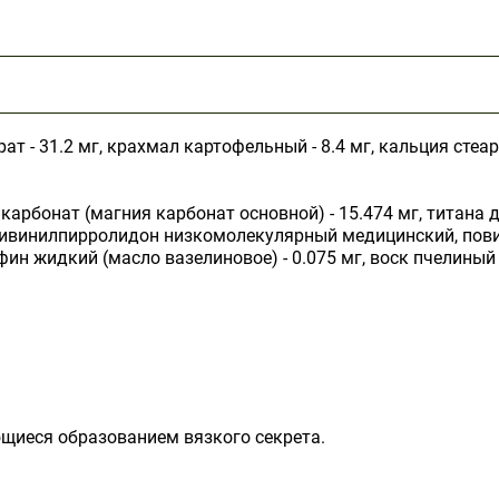
т - 31.2 мг, крахмал картофельный - 8.4 мг, кальция стеа
 карбонат (магния карбонат основной) - 15.474 мг, титана 
ливинилпирролидон низкомолекулярный медицинский, повидон 
ин жидкий (масло вазелиновое) - 0.075 мг, воск пчелиный -
щиеся образованием вязкого секрета.