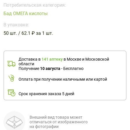
Поливитаминные
При
и гриппе
Потребительская категория:
комплексы
простуде
Противоаллергические
Противовоспалительные
Бад ОМЕГА кислоты
Пробиотики
Сахарный
препараты
препараты
диабет
В упаковке:
Противогрибковые
Противоопухолевые
50 шт. / 62.1 ₽ за 1 шт.
Тонизирующие
Фиточай/
препараты
препараты
чай
Противопаразитарные
Растительные
препараты
препараты
Доставка в
141 аптеку
в Москве и Московской
Сердечно-
Система
области
сосудистые
обмена
Получение
10 августа
- Бесплатно
препараты
веществ
Оплата при получении наличными или картой
Средства
Стоматологические
от
препараты
Срок хранения заказа 5 дней
алкоголизма
и курения
Внешний вид товара может
отличаться от изображенного
на фотографии