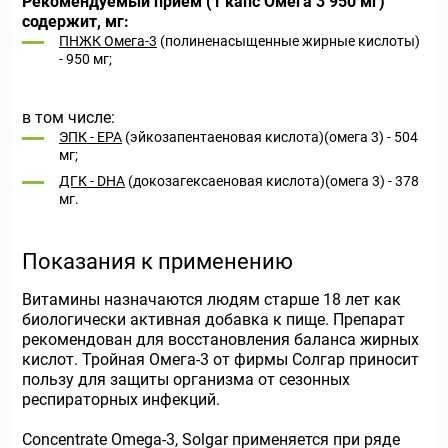
Рекомендуемый приём (1 капс Омега 3 950 мг)
содержит, мг:
ПНЖК Омега-3
(полиненасыщенные жирные кислоты)
- 950 мг;
в том числе:
ЭПК - EPA
(эйкозапентаеновая кислота)(омега 3) - 504
мг;
ДГК - DHA
(докозагексаеновая кислота)(омега 3) - 378
мг.
Показания к применению
Витамины назначаются людям старше 18 лет как
биологически активная добавка к пище. Препарат
рекомендован для восстановления баланса жирных
кислот. Тройная Омега-3 от фирмы Солгар приносит
пользу для защиты организма от сезонных
респираторных инфекций.
Concentrate Omega-3, Solgar применяется при ряде