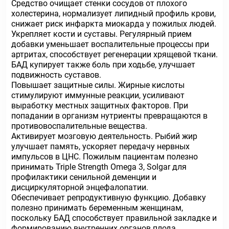
Средство очищает стенки сосудов от плохого
холестерина, нормализует липидный профиль крови,
снижает риск инфаркта миокарда у пожилых людей.
Укрепляет кости и суставы
. Регулярный прием
добавки уменьшает воспалительные процессы при
артритах, способствует регенерации хрящевой ткани.
БАД купирует также боль при ходьбе, улучшает
подвижность суставов.
Повышает защитные силы
. Жирные кислоты
стимулируют иммунные реакции, усиливают
выработку местных защитных факторов. При
попадании в организм нутриенты превращаются в
противовоспалительные вещества.
Активирует мозговую деятельность
. Рыбий жир
улучшает память, ускоряет передачу нервных
импульсов в ЦНС. Пожилым пациентам полезно
принимать Triple Strength Omega 3, Solgar для
профилактики сенильной деменции и
дисциркуляторной энцефалопатии.
Обеспечивает репродуктивную функцию
. Добавку
полезно принимать беременным женщинам,
поскольку БАД способствует правильной закладке и
формированию внутренних органов плода.