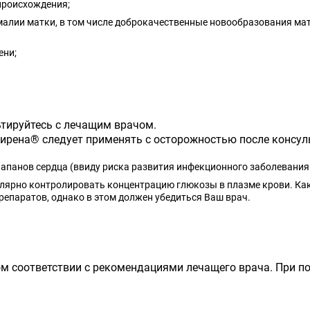
 происхождения;
малии матки, в том числе доброкачественные новообразования ма
ени;
тируйтесь с лечащим врачом.
рена® следует применять с осторожностью после консуль
панов сердца (ввиду риска развития инфекционного заболевания с
улярно контролировать концентрацию глюкозы в плазме крови. Ка
епаратов, однако в этом должен убедиться Ваш врач.
м соответствии с рекомендациями лечащего врача. При п