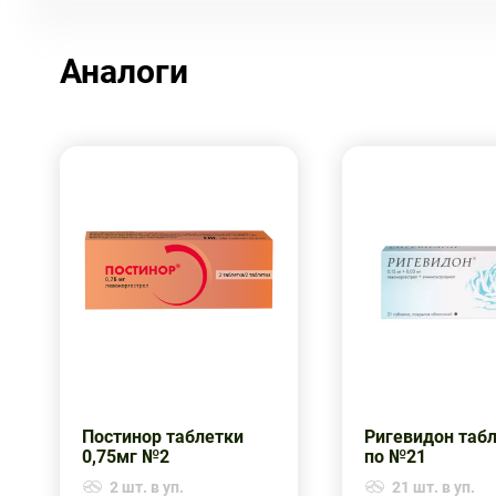
Аналоги
Постинор таблетки
Ригевидон таб
0,75мг №2
по №21
2 шт. в уп.
21 шт. в уп.