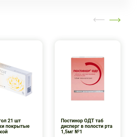
гол 21 шт
Постинор ОДТ таб
ки покрытые
дисперг в полости рта
кой
1,5мг №1