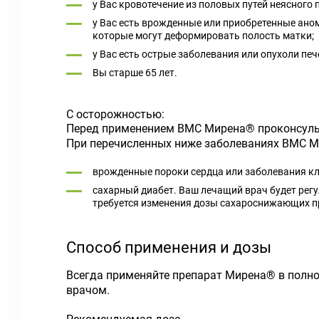
у Вас кровотечение из половых путей неясного
у Вас есть врожденные или приобретенные ано
которые могут деформировать полость матки;
у Вас есть острые заболевания или опухоли печ
Вы старше 65 лет.
С осторожностью:
Перед применением ВМС Мирена® проконсуль
При перечисленных ниже заболеваниях ВМС Ми
врожденные пороки сердца или заболевания кла
сахарный диабет. Ваш лечащий врач будет рег
требуется изменения дозы сахароснижающих пр
Способ применения и дозы
Всегда применяйте препарат Мирена® в полно
врачом.