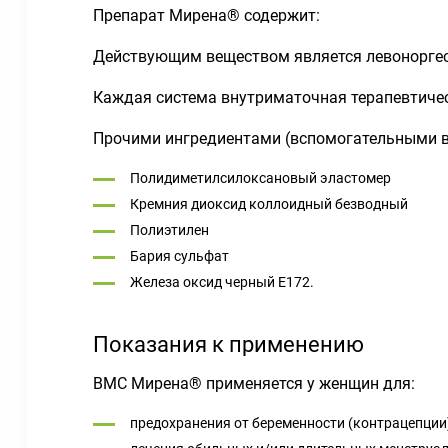
Препарат Мирена® содержит:
Действующим веществом является левоноргес
Каждая система внутриматочная терапевтичес
Прочими ингредиентами (вспомогательными в
Полидиметилсилоксановый эластомер
Кремния диоксид коллоидный безводный
Полиэтилен
Бария сульфат
Железа оксид черный E172.
Показания к применению
ВМС Мирена® применяется у женщин для:
предохранения от беременности (контрацепции)