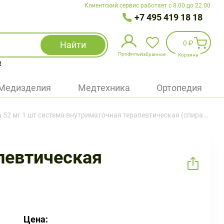
Клиентский сервис работает с 8.00 до 22.00
+7 495 419 18 18
0 ₽
Найти
Профиль
Избранное
Корзина
R
Избранное
(
0
)
Медизделия
Медтехника
Ортопедия
Войти
 52 мг 1 шт система внутриматочная терапевтическая (спираль)
БАД
Медицинская техника (приборы)
певтическая
Наборы
Упаковка
Цена: