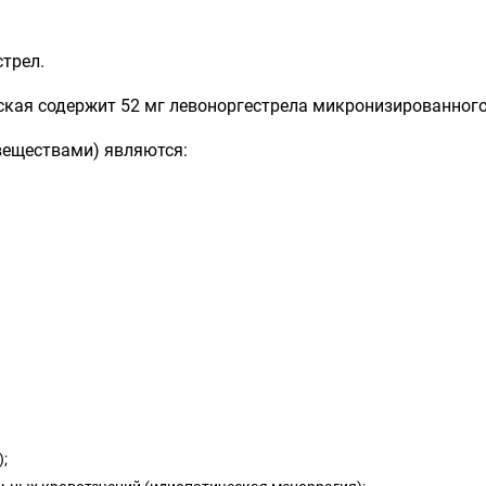
трел.
кая содержит 52 мг левоноргестрела микронизированного
еществами) являются:
;