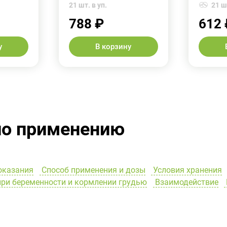
21 шт. в уп.
21 шт
788 ₽
612 
у
В корзину
по применению
оказания
Способ применения и дозы
Условия хранения
ри беременности и кормлении грудью
Взаимодействие