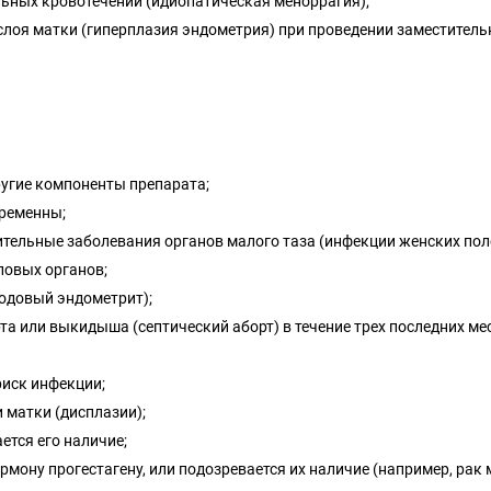
ьных кровотечений (идиопатическая меноррагия);
слоя матки (гиперплазия эндометрия) при проведении заместитель
ругие компоненты препарата;
еременны;
ительные заболевания органов малого таза (инфекции женских пол
ловых органов;
родовый эндометрит);
та или выкидыша (септический аборт) в течение трех последних ме
риск инфекции;
 матки (дисплазии);
ется его наличие;
ормону прогестагену, или подозревается их наличие (например, рак