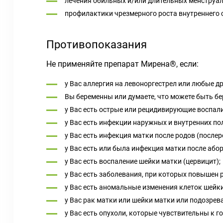
лечения обильных и/или длительных менструал
профилактики чрезмерного роста внутреннего 
Противопоказания
Не применяйте препарат Мирена®, если:
у Вас аллергия на левоноргестрел или любые д
Вы беременны или думаете, что можете быть б
у Вас есть острые или рецидивирующие воспал
у Вас есть инфекции наружных и внутренних по
у Вас есть инфекция матки после родов (после
у Вас есть или была инфекция матки после абор
у Вас есть воспаление шейки матки (цервицит);
у Вас есть заболевания, при которых повышен 
у Вас есть аномальные изменения клеток шейки
у Вас рак матки или шейки матки или подозрева
у Вас есть опухоли, которые чувствительны к г