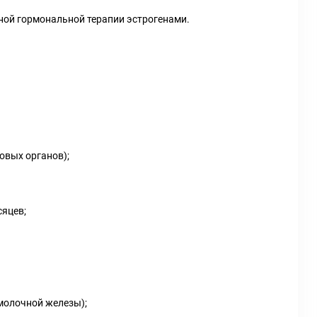
ной гормональной терапии эстрогенами.
овых органов);
сяцев;
 молочной железы);