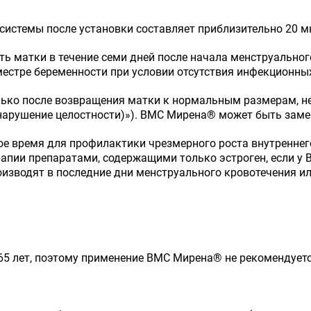
системы после установки составляет приблизительно 20 мк
ь матки в течение семи дней после начала менструально
местре беременности при условии отсутствия инфекционны
ько после возвращения матки к нормальным размерам, не 
нарушение целостности)»). ВМС Мирена® может быть замен
 время для профилактики чрезмерного роста внутреннего
пии препаратами, содержащими только эстроген, если у В
оизводят в последние дни менструального кровотечения и
5 лет, поэтому применение ВМС Мирена® не рекомендуетс