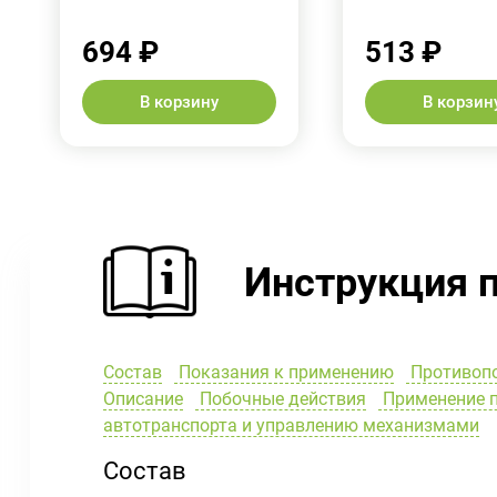
694 ₽
513 ₽
В корзину
В корзин
Инструкция 
Состав
Показания к применению
Противоп
Описание
Побочные действия
Применение п
автотранспорта и управлению механизмами
Состав