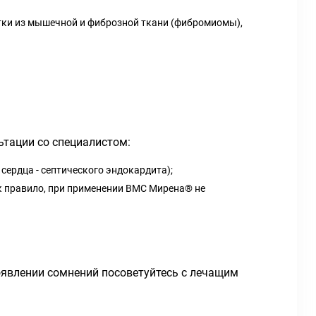
тки из мышечной и фиброзной ткани (фибромиомы),
тации со специалистом:
ердца - септического эндокардита);
к правило, при применении ВМС Мирена® не
оявлении сомнений посоветуйтесь с лечащим