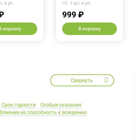
. в уп.
1 шт. в уп.
₽
999 ₽
В корзину
В корзину
Свернуть
Срок годности
Особые указания
Влияние на способность к вождению