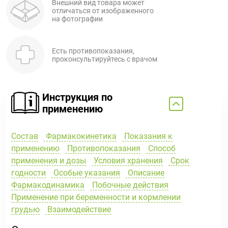
Внешний вид товара может
отличаться от изображенного
на фотографии
Есть противопоказания,
проконсультируйтесь с врачом
Инструкция по
применению
Состав
Фармакокинетика
Показания к
применению
Противопоказания
Способ
применения и дозы
Условия хранения
Срок
годности
Особые указания
Описание
Фармакодинамика
Побочные действия
Применение при беременности и кормлении
грудью
Взаимодействие