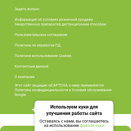
Задать вопрос
Информация об условиях розничной продажи
лекарственных препаратов дистанционным способом
Пользовательское соглашение
Политика по обработке ПД
Политика использования Cookies
Контактные данные
О компании
Этот сайт защищен reCAPTCHA, к нему применяются
Политика конфиденциальности и Условия обслуживания
Google.
Используем куки для
+7 495 419 18 18
улучшения работы сайта
1 158 ₽
Мы в социальных сетях
Оставаясь с нами, вы соглашаетесь
на использование
файлов куки
В корзину