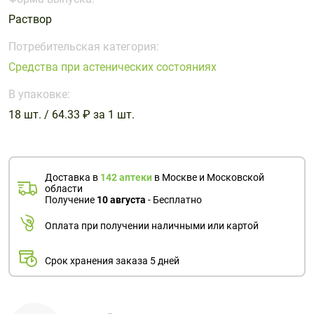
Поливитаминные
При
и гриппе
Раствор
комплексы
простуде
Противоаллергические
Противовоспалительные
Пробиотики
Сахарный
препараты
препараты
Потребительская категория:
диабет
Средства при астенических состояниях
Противогрибковые
Противоопухолевые
Тонизирующие
Фиточай/
препараты
препараты
В упаковке:
чай
Противопаразитарные
Растительные
18 шт. / 64.33 ₽ за 1 шт.
препараты
препараты
Сердечно-
Система
сосудистые
обмена
Доставка в
142 аптеки
в Москве и Московской
препараты
веществ
области
Получение
10 августа
- Бесплатно
Средства
Стоматологические
от
препараты
Оплата при получении наличными или картой
алкоголизма
и курения
Срок хранения заказа 5 дней