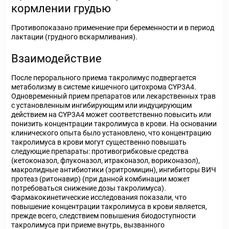
кормлении грудью
Противопоказано применение при беременности и в период
лактации (грудного вскармливания).
Взаимодействие
После перорального приема такролимус подвергается
метаболизму в системе кишечного цитохрома CYP3A4.
Одновременный прием препаратов или лекарственных трав
с установленным ингибирующим или индуцирующим
действием на CYP3A4 может соответственно повысить или
понизить концентрации такролимуса в крови. На основании
клинического опыта было установлено, что концентрацию
такролимуса в крови могут существенно повышать
следующие препараты: противогрибковые средства
(кетоконазол, флуконазол, итраконазол, вориконазол),
макролидные антибиотики (эритромицин), ингибиторы ВИЧ
протеаз (ритонавир) (при данной комбинации может
потребоваться снижение дозы такролимуса).
Фармакокинетические исследования показали, что
повышение концентрации такролимуса в крови является,
прежде всего, следствием повышения биодоступности
такролимуса при приеме внутрь, вызванного