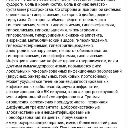
судороги, боль в конечностях, боль в спине; нечасто -
суставные расстройства. Со стороны эндокринной системы:
очень часто - гипергликемия, сахарный диабет; редко -
гирсутизм. Со стороны обмена веществ: очень часто -
гиперкалиемия; часто - гипомагниемия, гипофосфатемия,
гипокалиемия, гипокальциемия, гипонатриемия,
гиперволемия, гиперурикемия, снижение аппетита,
анорексия, метаболический ацидоз, гиперлипидемия,
гиперхолестеринемия, гипертриглицеридемия,
электролитные нарушения; нечасто - обезвоживание,
гипопротеинемия, гиперфосфатемия, гипогликемия.
Инфекции и инвазии: на фоне терапии такролимусом, как и
другими иммунодепрессантами, повышается риск
локальных и генерализованных инфекционных заболеваний
(вирусных, бактериальных, грибковых, протозойных).
Может ухудшиться течение ранее диагностированных
инфекционных заболеваний; случаи нефропатии,
ассоциированной с ВК-вирусом, а также прогрессирующей
мультифокальной лейкоэнцефалопатии. Травмы,
отравления, осложнения процедур: часто - первичная
дисфункция трансплантата. Доброкачественные,
злокачественные и неидентифицированные
новообразования: пациенты, получающие
иммуносупрессивную терапию, имеют более высокий риск
злокачественных опухолей. При применении такролимуса