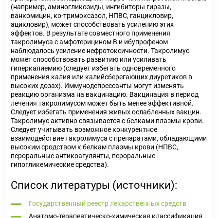
(например, аминогликозиды, ингибиторы гиразы,
ванкомицин, ко-тримоксазол, НПВС, ганцикловир,
ацикловир), может способствовать усилению этих
эффектов. В результате совместного применения
такролимуса с амфотерицином В и ибупрофеном
наблюдалось усиление нефротоксичности. Такролимус
может способствовать развитию или усиливать
гиперкалиемию (следует избегать одновременного
применения калия или калийсберегающих диуретиков в
высоких дозах). Иммунодепрессанты могут изменять
реакцию организма на вакцинацию. Вакцинация в период
лечения такролимусом может быть менее эффективной.
Следует избегать применения живых ослабленных вакцин.
Такролимус активно связывается с белками плазмы крови.
Следует учитывать возможное конкурентное
взаимодействие такролимуса с препаратами, обладающими
высоким сродством к белкам плазмы крови (НПВС,
пероральные антикоагулянты, пероральные
гипогликемические средства).
Список литературы (источники):
Государственный реестр лекарственных средств
Анатомо-терапевтическо-химическая классификация