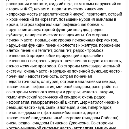
распирания в животе, жидкий стул, симптомы нарушений со
стороны ЖКТ; нечасто - паралитическая кишечная
непроходимость (паралитический илеус), перитонит, острый
и хронический панкреатит, повышение уровня амилазы в
крови, гастроэзофагеальная рефлюксная болезнь,
нарушение эвакуаторной функции желудка; редко -
субилеус, панкреатические псевдокисты. Со стороны
печени: часто - повышение уровня печеночных ферментов,
нарушения функции печени, холестаз и желтуха, поражение
клеток печени и гепатит, холангит; редко - тромбоз
печеночной артерии, облитерирующий эндофлебит
печеночных вен; очень редко - печеночная недостаточность,
стеноз желчных протоков. Со стороны мочевыделительной
системы: очень часто - нарушение почечной функции; часто -
почечная недостаточность, острая почечная
недостаточность, олигурия, острый канальцевый некроз,
токсическая нефропатия, мочевой синдром, расстройства
со стороны мочевого пузыря и уретры; нечасто - анурия,
гемолитический уремический синдром; очень редко -
нефропатия, геморрагический цистит. Дерматологические
реакции: часто - зуд, сыпь, алопеция, акне, гипергидроз;
нечасто - дерматит, фотосенсибилизация; редко -
токсический эпидермальный некролиз (синдром Лайелла);
очень редко - синдром Стивенса-Джонсона. Со стороны
костно-мышечной системы: часто - артралгия, мышечные