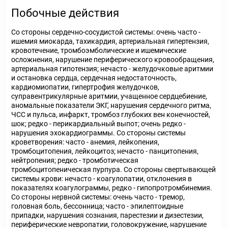
Побочные действия
Со стороны сердечно-сосудистой системы: очень часто -
ишемия миокарда, тахикардия, артериальная гипертензия,
кровотечение, тромбоэмболические и ишемические
осложнения, нарушение периферического кровообращения,
артериальная гипотензия; нечасто - желудочковые аритмии
и остановка сердца, сердечная недостаточность,
кардиомиопатии, гипертрофия желудочков,
суправентрикулярные аритмии, учащенное сердцебиение,
аномальные показатели ЭКГ, нарушения сердечного ритма,
ЧСС и пульса, инфаркт, тромбоз глубоких вен конечностей,
шок; редко - перикардиальный выпот; очень редко -
нарушения эхокардиограммы. Со стороны системы
кроветворения: часто - анемия, лейкопения,
тромбоцитопения, лейкоцитоз; нечасто - панцитопения,
нейтропения; редко - тромботическая
тромбоцитопеническая пурпура. Со стороны свертывающей
системы крови: нечасто - коагулопатии, отклонения в
показателях коагулограммы, редко - гипопротромбинемия.
Со стороны нервной системы: очень часто - тремор,
головная боль, бессонница; часто - эпилептоидные
припадки, нарушения сознания, парестезии и дизестезии,
периферические невропатии, головокружение, нарушение