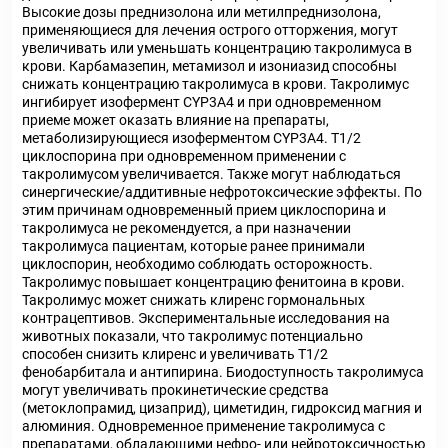
Высокие дозы преднизолона или метилпреднизолона,
применяющиеся для лечения острого отторжения, могут
увеличивать или уменьшать концентрацию такролимуса в
крови. Карбамазепин, метамизол и изониазид способны
снижать концентрацию такролимуса в крови. Такролимус
ингибирует изофермент CYP3A4 и при одновременном
приеме может оказать влияние на препараты,
метаболизирующиеся изоферментом CYP3A4. T1/2
циклоспорина при одновременном применении с
такролимусом увеличивается. Также могут наблюдаться
синергические/аддитивные нефротоксические эффекты. По
этим причинам одновременный прием циклоспорина и
такролимуса не рекомендуется, а при назначении
такролимуса пациентам, которые ранее принимали
циклоспорин, необходимо соблюдать осторожность.
Такролимус повышает концентрацию фенитоина в крови.
Такролимус может снижать клиренс гормональных
контрацептивов. Экспериментальные исследования на
животных показали, что такролимус потенциально
способен снизить клиренс и увеличивать T1/2
фенобарбитала и антипирина. Биодоступность такролимуса
могут увеличивать прокинетические средства
(метоклопрамид, цизаприд), циметидин, гидроксид магния и
алюминия. Одновременное применение такролимуса с
препаратами, обладающими нефро- или нейротоксичностью