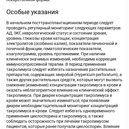
Особые указания
В начальном посттрансплантационном периоде следует
проводить регулярный мониторинг следующих параметров:
АД, ЭКГ, неврологический статус и состояние зрения,
уровень глюкозы крови натощак, концентрация
электролитов (особенно калия), показатели печеночной и
почечной функции, гематологические показатели,
коагулограмма, уровень протеинемии. При наличии
клинически значимых изменений, необходима коррекция
иммуносупрессивной терапии. В период применения
такролимуса следует избегать назначения растительных
препаратов, содержащих зверобой (Hypericum perforatum), а
также других растительных средств, которые могут вызвать
снижение (изменение) концентрации такролимуса в крови и
оказать неблагоприятное влияние на клинический эффект
такролимуса. При диарее концентрация такролимуса в
крови может значительно изменяться; при появлении
диареи необходим тщательный мониторинг концентраций
такролимуса в крови. Следует избегать одновременного
применения циклоспорина и такролимуса, а также
соблюдать осторожность при лечении такролимусом
пациентов, которые ранее получали циклоспорин. Влияние