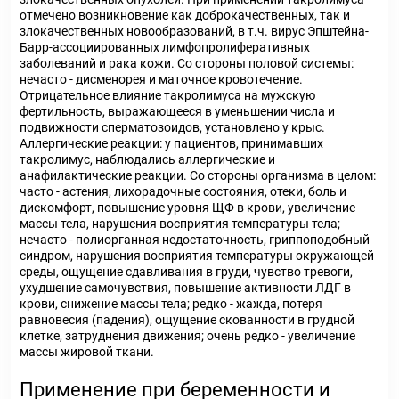
отмечено возникновение как доброкачественных, так и
злокачественных новообразований, в т.ч. вирус Эпштейна-
Барр-ассоциированных лимфопролиферативных
заболеваний и рака кожи. Со стороны половой системы:
нечасто - дисменорея и маточное кровотечение.
Отрицательное влияние такролимуса на мужскую
фертильность, выражающееся в уменьшении числа и
подвижности сперматозоидов, установлено у крыс.
Аллергические реакции: у пациентов, принимавших
такролимус, наблюдались аллергические и
анафилактические реакции. Со стороны организма в целом:
часто - астения, лихорадочные состояния, отеки, боль и
дискомфорт, повышение уровня ЩФ в крови, увеличение
массы тела, нарушения восприятия температуры тела;
нечасто - полиорганная недостаточность, гриппоподобный
синдром, нарушения восприятия температуры окружающей
среды, ощущение сдавливания в груди, чувство тревоги,
ухудшение самочувствия, повышение активности ЛДГ в
крови, снижение массы тела; редко - жажда, потеря
равновесия (падения), ощущение скованности в грудной
клетке, затруднения движения; очень редко - увеличение
массы жировой ткани.
Применение при беременности и