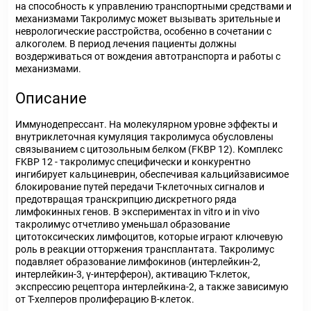
на способность к управлению транспортными средствами и
механизмами Такролимус может вызывать зрительные и
неврологические расстройства, особенно в сочетании с
алкоголем. В период лечения пациенты должны
воздерживаться от вождения автотранспорта и работы с
механизмами.
Описание
Иммунодепрессант. На молекулярном уровне эффекты и
внутриклеточная кумуляция такролимуса обусловлены
связыванием с цитозольным белком (FKBP 12). Комплекс
FKBP 12 - такролимус специфически и конкурентно
ингибирует кальциневрин, обеспечивая кальцийзависимое
блокирование путей передачи Т-клеточных сигналов и
предотвращая транскрипцию дискретного ряда
лимфокинных генов. В экспериментах in vitro и in vivo
такролимус отчетливо уменьшал образование
цитотоксических лимфоцитов, которые играют ключевую
роль в реакции отторжения трансплантата. Такролимус
подавляет образование лимфокинов (интерлейкин-2,
интерлейкин-3, γ-интерферон), активацию Т-клеток,
экспрессию рецептора интерлейкина-2, а также зависимую
от Т-хелперов пролиферацию В-клеток.