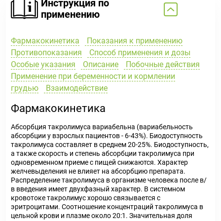
Инструкция по
применению
Фармакокинетика
Показания к применению
Противопоказания
Способ применения и дозы
Особые указания
Описание
Побочные действия
Применение при беременности и кормлении
грудью
Взаимодействие
Фармакокинетика
Абсорбция такролимуса вариабельна (вариабельность
абсорбции у взрослых пациентов - 6-43%). Биодоступность
такролимуса составляет в среднем 20-25%. Биодоступность,
а также скорость и степень абсорбции такролимуса при
одновременном приеме с пищей снижаются. Характер
желчевыделения не влияет на абсорбцию препарата.
Распределение такролимуса в организме человека после в/
в введения имеет двухфазный характер. В системном
кровотоке такролимус хорошо связывается с
эритроцитами. Соотношение концентраций такролимуса в
цельной крови и плазме около 20:1. Значительная доля