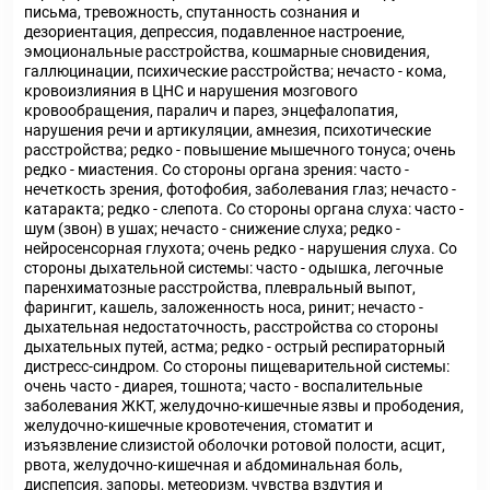
письма, тревожность, спутанность сознания и
дезориентация, депрессия, подавленное настроение,
эмоциональные расстройства, кошмарные сновидения,
галлюцинации, психические расстройства; нечасто - кома,
кровоизлияния в ЦНС и нарушения мозгового
кровообращения, паралич и парез, энцефалопатия,
нарушения речи и артикуляции, амнезия, психотические
расстройства; редко - повышение мышечного тонуса; очень
редко - миастения. Со стороны органа зрения: часто -
нечеткость зрения, фотофобия, заболевания глаз; нечасто -
катаракта; редко - слепота. Со стороны органа слуха: часто -
шум (звон) в ушах; нечасто - снижение слуха; редко -
нейросенсорная глухота; очень редко - нарушения слуха. Со
стороны дыхательной системы: часто - одышка, легочные
паренхиматозные расстройства, плевральный выпот,
фарингит, кашель, заложенность носа, ринит; нечасто -
дыхательная недостаточность, расстройства со стороны
дыхательных путей, астма; редко - острый респираторный
дистресс-синдром. Со стороны пищеварительной системы:
очень часто - диарея, тошнота; часто - воспалительные
заболевания ЖКТ, желудочно-кишечные язвы и прободения,
желудочно-кишечные кровотечения, стоматит и
изъязвление слизистой оболочки ротовой полости, асцит,
рвота, желудочно-кишечная и абдоминальная боль,
диспепсия, запоры, метеоризм, чувства вздутия и