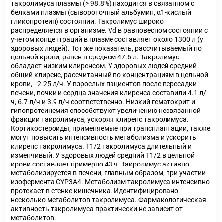
такролимуса плазмы (> 98.8%) находится в связанном с
белками плазмы (сывороточный альбумин, α1-кислый
гликопротеин) состоянии. Такролимус широко
распределяется в организме. Vd в равновесном состоянии с
учетом концентраций в плазме составляет около 1300 л (у
здоровых людей). Тот же показатель, рассчитываемый по
цельной крови, равен в среднем 47.6 л. Такролимус
обладает низким клиренсом. У здоровых людей средний
общий клиренс, рассчитанный по концентрациям в цельной
крови, - 2.25 л/ч. У взрослых пациентов после пересадки
печени, почки и сердца значения клиренса составили 4.1 л/
ч, 6.7 л/ч и 3.9 л/ч соответственно. Низкий гематокрит и
гипопротеинемия способствуют увеличению несвязанной
фракции такролимуса, ускоряя клиренс такролимуса.
Кортикостероиды, применяемые при трансплантации, также
могут повысить интенсивность метаболизма и ускорить
клиренс такролимуса. T1/2 такролимуса длительный и
изменчивый. У здоровых людей средний T1/2 в цельной
крови составляет примерно 43 ч. Такролимус активно
метаболизируется в печени, главным образом, при участии
изофермента CYP3A4. Метаболизм такролимуса интенсивно
протекает в стенке кишечника. Идентифицировано
несколько метаболитов такролимуса. Фармакологическая
активность такролимуса практически не зависит от
метаболитов.