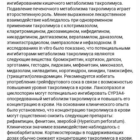
ингибированием кишечного метаболизма такролимуса.
Подавление печеночного метаболизма такролимуса играет
второстепенную роль. Менее выраженное лекарственное
взаимодействие наблюдалось при одновременном
применении такролимуса с клотримазолом,
кларитромицином, джозамицином, нифедипином,
никардипином, дилтиаземом, верапамилом, даназолом,
этинилэстрадиолом, омепразолом и нефазодоном. В
исследованиях in vitro было показано, что потенциальными
ингибиторами метаболизма такролимуса являются
следующие вещества: бромокриптин, кортизон, дапсон,
эрготамин, гестоден, лидокаин, мефенитоин, миконазол,
мидазолам, нилвадипин, норэтиндрон, хинидин, тамоксифен,
(триацетил)олеандомицин. Рекомендуется избегать
употребления грейпфрутового сока в связи с возможностью
повышения уровня такролимуса в крови. Лансопразол и
циклоспорин могут потенциально ингибировать CYP3A4-
опосредованный метаболизм такролимуса и повышать его
концентрацию в крови. На основании клинического опыта
было установлено, что концентрацию такролимуса в крови
могут существенно снизить следующие препараты:
рифампицин, фенитоин, зверобой (Hypericum perforatum).
Клинически значимое взаимодействие наблюдалось с
фенобарбиталом. Кортикостероиды в поддерживающих
дозах обычно снижают концентрацию такролимуса в крови.