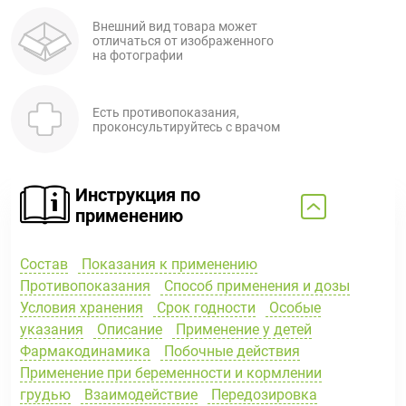
Внешний вид товара может
отличаться от изображенного
на фотографии
Есть противопоказания,
проконсультируйтесь с врачом
Инструкция по
применению
Состав
Показания к применению
Противопоказания
Способ применения и дозы
Условия хранения
Срок годности
Особые
указания
Описание
Применение у детей
Фармакодинамика
Побочные действия
Применение при беременности и кормлении
грудью
Взаимодействие
Передозировка