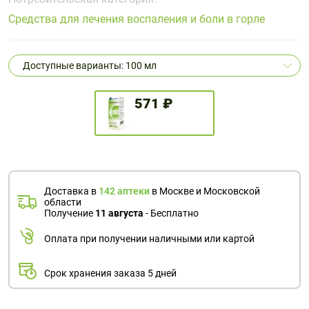
Поливитаминные
При
и гриппе
Средства для лечения воспаления и боли в горле
комплексы
простуде
Противоаллергические
Противовоспалительные
Пробиотики
Сахарный
препараты
препараты
диабет
Доступные варианты: 100 мл
Противогрибковые
Противоопухолевые
Тонизирующие
Фиточай/
препараты
препараты
чай
571 ₽
Противопаразитарные
Растительные
препараты
препараты
Сердечно-
Система
сосудистые
обмена
препараты
веществ
Доставка в
142 аптеки
в Москве и Московской
Средства
Стоматологические
области
Получение
11 августа
- Бесплатно
от
препараты
алкоголизма
Оплата при получении наличными или картой
и курения
Срок хранения заказа 5 дней