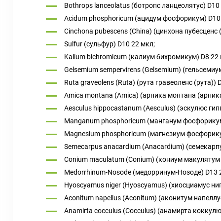
Bothrops lanceolatus (ботропс ланцеолятус) D10
Acidum phosphoricum (ацидум фосфорикум) D10
Cinchona pubescens (China) (цинхона пубесценс 
Sulfur (сульфур) D10 22 мкл;
Kalium bichromicum (калиум бихромикум) D8 22
Gelsemium sempervirens (Gelsemium) (гельсемиу
Ruta graveolens (Ruta) (рута гравеоленс (рута)) 
Amica montana (Amica) (арника монтана (арника
Aesculus hippocastanum (Aesculus) (эскулюс ги
Manganum phosphoricum (манганум фосфорикум
Magnesium phosphoricum (магнезиум фосфорику
Semecarpus anacardium (Anacardium) (семекарп
Conium maculatum (Conium) (кониум макулятум 
Medorrhinum-Nosode (медорринум-Нозоде) D13 
Hyoscyamus niger (Hyoscyamus) (хиосциамус ниг
Aconitum napellus (Aconitum) (аконитум напеллу
Anamirta cocculus (Cocculus) (анамирта коккулю