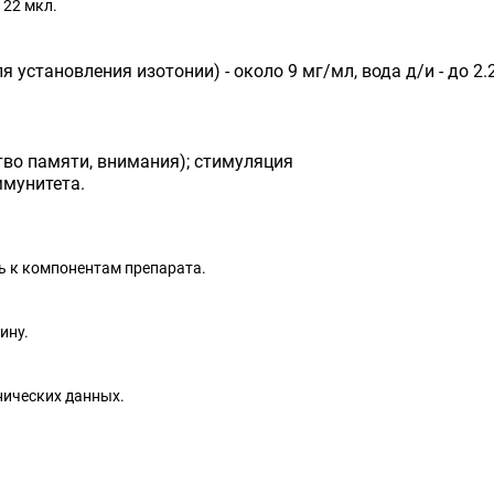
 22 мкл.
 установления изотонии) - около 9 мг/мл, вода д/и - до 2.
тво памяти, внимания); стимуляция
ммунитета.
 к компонентам препарата.
ину.
нических данных.