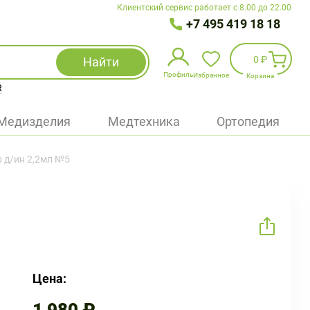
Клиентский сервис работает с 8.00 до 22.00
+7 495 419 18 18
0 ₽
Найти
Профиль
Избранное
Корзина
R
Избранное
(
0
)
Медизделия
Медтехника
Ортопедия
Войти
 д/ин 2,2мл №5
БАД
Медицинская техника (приборы)
Наборы
Упаковка
Цена: