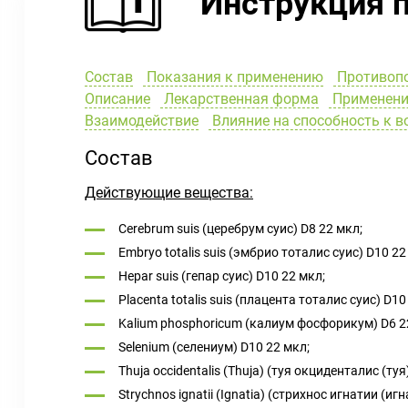
Инструкция 
Состав
Показания к применению
Противоп
Описание
Лекарственная форма
Применение
Взаимодействие
Влияние на способность к 
Состав
Действующие вещества:
Cerebrum suis (церебрум суис) D8 22 мкл;
Embryo totalis suis (эмбрио тоталис суис) D10 22
Hepar suis (гепар суис) D10 22 мкл;
Placenta totalis suis (плацента тоталис суис) D1
Kalium phosphoricum (калиум фосфорикум) D6 2
Selenium (селениум) D10 22 мкл;
Thuja occidentalis (Thuja) (туя окциденталис (туя
Strychnos ignatii (Ignatia) (стрихнос игнатии (иг