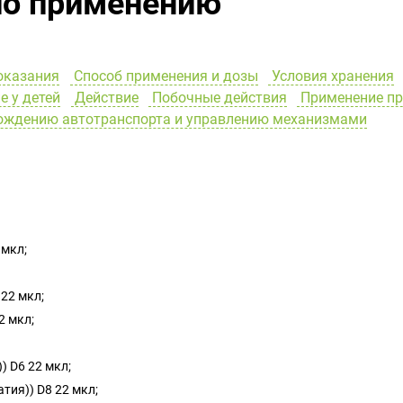
по применению
оказания
Способ применения и дозы
Условия хранения
 у детей
Действие
Побочные действия
Применение пр
вождению автотранспорта и управлению механизмами
 мкл;
0 22 мкл;
2 мкл;
)) D6 22 мкл;
натия)) D8 22 мкл;