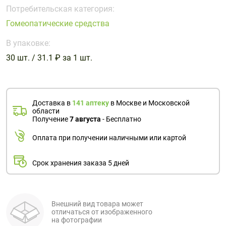
Поливитаминные
При
и гриппе
Потребительская категория:
комплексы
простуде
Противоаллергические
Противовоспалительные
Гомеопатические средства
Пробиотики
Сахарный
препараты
препараты
диабет
В упаковке:
Противогрибковые
Противоопухолевые
30 шт. / 31.1 ₽ за 1 шт.
Тонизирующие
Фиточай/
препараты
препараты
чай
Противопаразитарные
Растительные
препараты
препараты
Доставка в
141 аптеку
в Москве и Московской
Сердечно-
Система
области
сосудистые
обмена
Получение
7 августа
- Бесплатно
препараты
веществ
Оплата при получении наличными или картой
Средства
Стоматологические
от
препараты
Срок хранения заказа 5 дней
алкоголизма
и курения
Внешний вид товара может
отличаться от изображенного
на фотографии