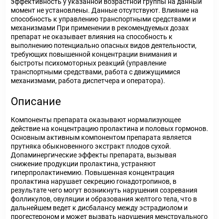
эффективность у указанной возрастной группы на данный
момент не установлены. Данные отсутствуют. Влияние на
способность к управлению транспортными средствами и
механизмами При применении в рекомендуемых дозах
препарат не оказывает влияния на способность к
выполнению потенциально опасных видов деятельности,
требующих повышенной концентрации внимания и
быстроты психомоторных реакций (управление
транспортными средствами, работа с движущимися
механизмами, работа диспетчера и оператора).
Описание
Компоненты препарата оказывают нормализующее
действие на концентрацию пролактина и половых гормонов.
Основным активным компонентом препарата является
прутняка обыкновенного экстракт плодов сухой.
Допаминергические эффекты препарата, вызывая
снижение продукции пролактина, устраняют
гиперпролактинемию. Повышенная концентрация
пролактина нарушает секрецию гонадотропинов, в
результате чего могут возникнуть нарушения созревания
фолликулов, овуляции и образования желтого тела, что в
дальнейшем ведет к дисбалансу между эстрадиолом и
прогестероном и может вызвать нарушения менструального