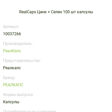
волос,
мочеполовой
для ванны
с магнием
Массаж и
с селеном
Опорно-
Дыхательная
Средства
Костно-
Стельки и
ногтей
системы
и душа
релаксация
двигательная
система
реабилитации
мышечная
корректоры
Витамины
Для
RealCaps Цинк + Селен 100 шт капсулы
Для
Для
система
Средства
система
Средства
стопы
с цинком
беременных
мужчин
нервной
для
для
Перевязочные
и
Пластыри
Кровь и
Лечение
системы
Артикул:
ежедневной
защиты от
материалы
кормящих
кровообращение
диабета
гигиены
солнца и
10037266
Для
Для печени
Для детей
Презервативы,
Поливитаминные
Растворы
Мочеполовая
Нервная
для загара
памяти
гель-
препараты
для линз и
Производитель:
система
система
Уход за
Уход за
Для
смазки
Для
глаз
Рыбий жир
РеалКапс
Обезболивающие
Пищеварительная
волосами
губами
пищеварения
сердца и
и Омега – 3
Расходные
Таблетницы
препараты
система
и
сосудов
Представительство:
Уход за
Уход за
изделия
очищения
Препараты
Препараты
лицом
ногами
Реалкапс
Тесты
Уход за
организма
для
для
Уход за
Уход за
диагностические
больными
иммунитета
лечения
Бренд:
Для
Для
полостью
руками и
геморроя
Шприцы и
РЕАЛКАПС
суставов и
щитовидной
рта
ногтями
иглы
костей
железы
Препараты
Препараты
Форма выпуска:
Уход за
для слуха и
при
Коррекция
Пивные
телом
Капсулы
зрения
простудных
веса
дрожжи
заболеваниях
Потребительская категория: