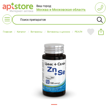
Ваш город:
Москва и Московская область
Главная
Каталог
Витамины
Витамины с цинком
РЕАЛКАПС
RealCaps Цин
Витамины
L-карнитин
Беременным
Витамин B
Бальзамы
Все для
А и E
и
и сиропы
кормления
Акушерство
Женская
Глюкометры
Бандажи
Диетические
Антибактериальные
Косметические
Ингаляторы
Бинты
Пищевые
кормящим
детей
Витамин С
Гематоген
Витамин D
Для глаз
и
гигиена
продукты
средства
средства
(небулайзеры)
эластичные
продукты
мамам
и
Аптечки
Беруши
гинекология
Витаминные
Витаминные
Масла
Облучатели
Компрессионный
Массаж и
Пикфлуометры
Корсеты и
батончики
Детская
Детское
комплексы
Изделия из
препараты
Кислородные
Вспомогательные
эфирные,
трикотаж
Гомеопатические
расслабление
корректоры
гигиена и
питание
Пульсоксиметры
Термометры
Для
резины
Для
баллоны
средства
косметические
препараты
осанки
Витамины
Витамины
уход
женщин
иммунитета
Тонометры
с железом
Лечебная
с кальцием
Линзы
Гормональные
Мужская
Массажеры
Дерматологические
Мыло и
Ортезы
Подгузники
Для кожи,
одежда
Для
заболевания
гигиена
и коврики
препараты
средства
Витамины
Витамины
и пеленки