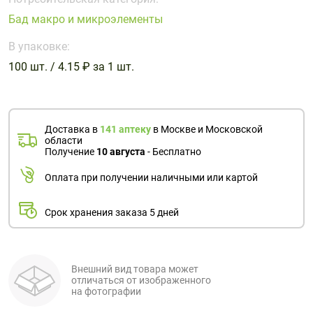
Поливитаминные
При
и гриппе
Бад макро и микроэлементы
комплексы
простуде
Противоаллергические
Противовоспалительные
Пробиотики
Сахарный
препараты
препараты
В упаковке:
диабет
100 шт. / 4.15 ₽ за 1 шт.
Противогрибковые
Противоопухолевые
Тонизирующие
Фиточай/
препараты
препараты
чай
Противопаразитарные
Растительные
препараты
препараты
Доставка в
141 аптеку
в Москве и Московской
области
Сердечно-
Система
Получение
10 августа
- Бесплатно
сосудистые
обмена
Оплата при получении наличными или картой
препараты
веществ
Средства
Стоматологические
Срок хранения заказа 5 дней
от
препараты
алкоголизма
и курения
Внешний вид товара может
отличаться от изображенного
на фотографии