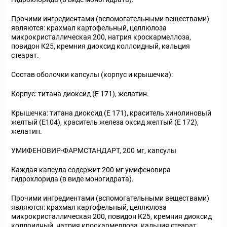
геморроя
Шприцы и
суставов и
щитовидной
полостью
руками и
иглы
костей
железы
Препараты
Препараты
рта
ногтями
Прочими ингредиентами (вспомогательными веществами)
для слуха
при
являются: крахмал картофельный, целлюлоза
Коррекция
Пивные
Уход за
микрокристаллическая 200, натрия кроскармеллоза,
и зрения
простудных
веса
дрожжи
телом
повидон К25, кремния диоксид коллоидный, кальция
заболеваниях
стеарат.
Поливитаминные
При
и гриппе
комплексы
простуде
Состав оболочки капсулы (корпус и крышечка):
Противоаллергические
Противовоспалительные
Пробиотики
Сахарный
препараты
препараты
Корпус: титана диоксид (Е 171), желатин.
диабет
Противогрибковые
Противоопухолевые
Крышечка: титана диоксид (Е 171), краситель хинолиновый
Тонизирующие
Фиточай/
препараты
препараты
желтый (Е104), краситель железа оксид желтый (Е 172),
чай
желатин.
Противопаразитарные
Растительные
препараты
препараты
УМИФЕНОВИР-ФАРМСТАНДАРТ, 200 мг, капсулы
Сердечно-
Система
Каждая капсула содержит 200 мг умифеновира
сосудистые
обмена
гидрохлорида (в виде моногидрата).
препараты
веществ
Прочими ингредиентами (вспомогательными веществами)
Средства
Стоматологические
являются: крахмал картофельный, целлюлоза
от
препараты
микрокристаллическая 200, повидон К25, кремния диоксид
коллоидный, натрия кроскармеллоза, кальция стеарат.