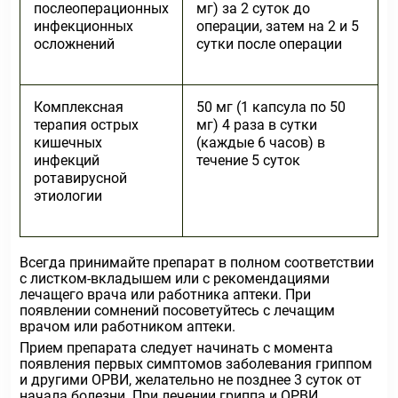
послеоперационных
мг) за 2 суток до
инфекционных
операции, затем на 2 и 5
осложнений
сутки после операции
Комплексная
50 мг (1 капсула по 50
терапия острых
мг) 4 раза в сутки
кишечных
(каждые 6 часов) в
инфекций
течение 5 суток
ротавирусной
этиологии
Всегда принимайте препарат в полном соответствии
с листком-вкладышем или с рекомендациями
лечащего врача или работника аптеки. При
появлении сомнений посоветуйтесь с лечащим
врачом или работником аптеки.
Прием препарата следует начинать с момента
появления первых симптомов заболевания гриппом
и другими ОРВИ, желательно не позднее 3 суток от
начала болезни. При лечении гриппа и ОРВИ