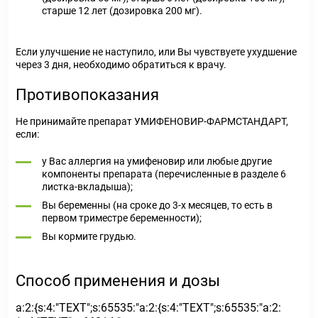
старше 12 лет (дозировка 200 мг).
Если улучшение не наступило, или Вы чувствуете ухудшение
через 3 дня, необходимо обратиться к врачу.
Противопоказания
Не принимайте препарат УМИФЕНОВИР-ФАРМСТАНДАРТ,
если:
у Вас аллергия на умифеновир или любые другие
компоненты препарата (перечисленные в разделе 6
листка-вкладыша);
Вы беременны (на сроке до 3-х месяцев, то есть в
первом триместре беременности);
Вы кормите грудью.
Способ применения и дозы
a:2:{s:4:"TEXT";s:65535:"a:2:{s:4:"TEXT";s:65535:"a:2: