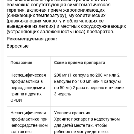
возможна сопутствующая симптоматическая
терапия, включая прием жаропонижающих
(снижающих температуру), муколитических
(разжижающих мокроту и облегчающих ее
выведение из легких) и местных сосудосуживающих
(устраняющих заложенность носа) препаратов.
Рекомендуемая доза:
Взрослые
Показание
Схема приема препарата
Неспецифическая
200 мг (1 капсула по 200 мг или 2
профилактика в
капсулы по 100 мг, или 4 капсулы
период эпидемии
по 50 мг) 2 раза в неделю в течение
гриппа и других
3 недель
ОРВИ
Неспецифическая
Условия хранения
профилактика при
Храните препарат в недоступном
непосредственном
для детей месте так. чтобы
контакте с
ребенок не мог увидеть его.