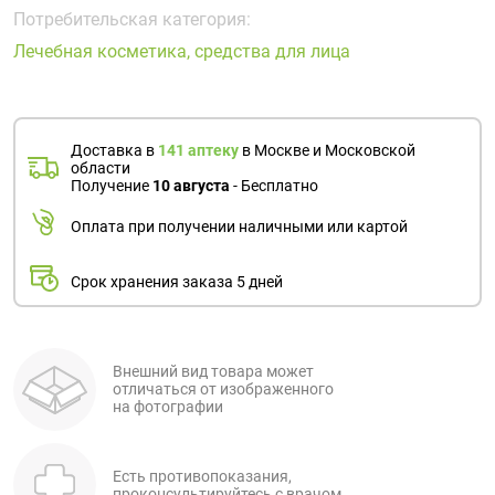
Поливитаминные
При
и гриппе
Потребительская категория:
комплексы
простуде
Противоаллергические
Противовоспалительные
Лечебная косметика, средства для лица
Пробиотики
Сахарный
препараты
препараты
диабет
Противогрибковые
Противоопухолевые
Тонизирующие
Фиточай/
препараты
препараты
Доставка в
141 аптеку
в Москве и Московской
чай
области
Противопаразитарные
Растительные
Получение
10 августа
- Бесплатно
препараты
препараты
Оплата при получении наличными или картой
Сердечно-
Система
сосудистые
обмена
Срок хранения заказа 5 дней
препараты
веществ
Средства
Стоматологические
от
препараты
алкоголизма
Внешний вид товара может
отличаться от изображенного
и курения
на фотографии
Есть противопоказания,
проконсультируйтесь с врачом