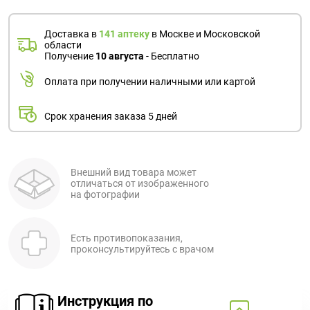
Поливитаминные
При
и гриппе
комплексы
простуде
Противоаллергические
Противовоспалительные
Доставка в
141 аптеку
в Москве и Московской
Пробиотики
Сахарный
препараты
препараты
области
Получение
10 августа
- Бесплатно
диабет
Противогрибковые
Противоопухолевые
Тонизирующие
Фиточай/
Оплата при получении наличными или картой
препараты
препараты
чай
Противопаразитарные
Растительные
Срок хранения заказа 5 дней
препараты
препараты
Сердечно-
Система
сосудистые
обмена
Внешний вид товара может
препараты
веществ
отличаться от изображенного
на фотографии
Средства
Стоматологические
от
препараты
алкоголизма
Есть противопоказания,
и курения
проконсультируйтесь с врачом
Инструкция по