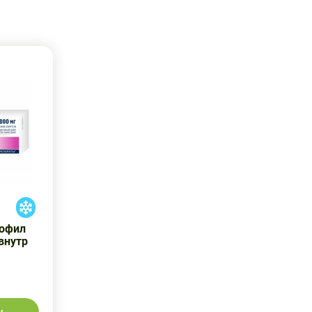
иофил
 внутр