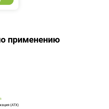
у
по применению
в
кация (ATX)