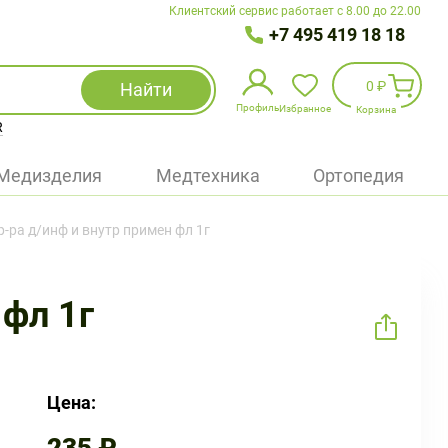
Клиентский сервис работает с 8.00 до 22.00
+7 495 419 18 18
0 ₽
Найти
Профиль
Избранное
Корзина
R
Избранное
(
0
)
Медизделия
Медтехника
Ортопедия
Войти
-ра д/инф и внутр примен фл 1г
БАД
Медицинская техника (приборы)
 фл 1г
Наборы
Упаковка
Цена: