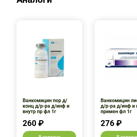
Ванкомицин пор д/
Ванкомицин л
конц д/р-ра д/инф и
д/р-ра д/инф и
внутр пр фл 1г
примен фл 1г
260 ₽
276 ₽