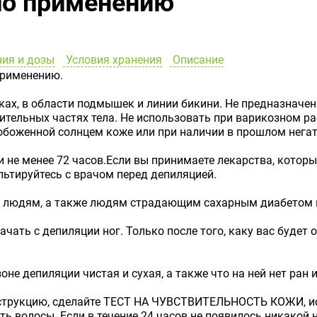
по применению
ия и дозы
Условия хранения
Описание
применению.
ках, в области подмышек и линии бикини. Не предназначен д
ительных частях тела. Не использовать при варикозном рас
обоженной солнцем коже или при наличии в прошлом нега
не менее 72 часов.Если вы принимаете лекарства, которые
ьтируйтесь с врачом перед депиляцией.
 людям, а также людям страдающим сахарным диабетом 
ачать с депиляции ног. Только после того, каку вас будет
оне депиляции чистая и сухая, а также что на ней нет ран 
струкцию, сделайте ТЕСТ НА ЧУВСТВИТЕЛЬНОСТЬ КОЖИ, ис
ять волосы. Если в течение 24 часов не появилось никакой