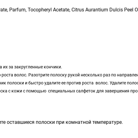
ate, Parfum, Tocopheryl Acetate, Citrus Aurantium Dulcis Peel Oi
а их за закругленные кончики.
 роста волос. Разотрите полоску рукой несколько раз по направле
ик полоски и быстро удалите ее против роста волос. Удалите пол
оска с кожи с помощью специальных салфеток для завершения пр
ите оставшиеся полоски при комнатной температуре.