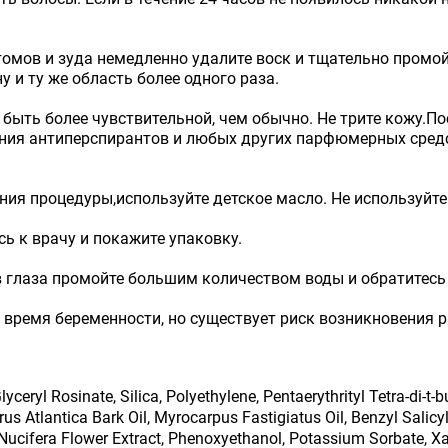
омов и зуда немедленно удалите воск и тщательно промой
у и ту же область более одного раза.
быть более чувствительной, чем обычно. Не трите кожу.П
ания антиперспирантов и любых других парфюмерных средс
ния процедуры,используйте детское масло. Не используйте 
ь к врачу и покажите упаковку.
в глаза промойте большим количеством воды и обратитесь 
 время беременности, но существует риск возникновения 
Glyceryl Rosinate, Silica, Polyethylene, Pentaerythrityl Tetra-di
s Atlantica Bark Oil, Myrocarpus Fastigiatus Oil, Benzyl Salicyl
Nucifera Flower Extract, Phenoxyethanol, Potassium Sorbate, X