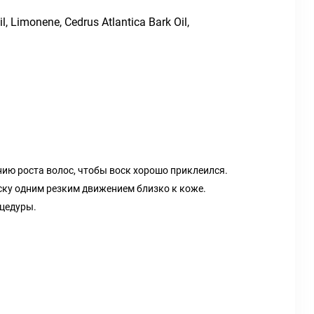
l, Limonene, Cedrus Atlantica Bark Oil,
нию роста волос, чтобы воск хорошо приклеился.
оску одним резким движением близко к коже.
оцедуры.