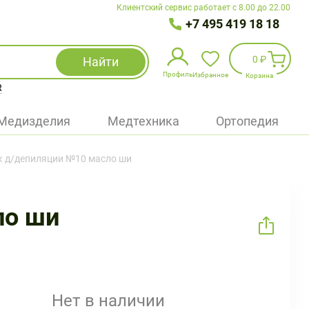
Клиентский сервис работает с 8.00 до 22.00
+7 495 419 18 18
0 ₽
Найти
Профиль
Избранное
Корзина
R
Избранное
(
0
)
Медизделия
Медтехника
Ортопедия
Войти
к д/депиляции №10 масло ши
БАД
Медицинская техника (приборы)
ло ши
Наборы
Упаковка
Нет в наличии