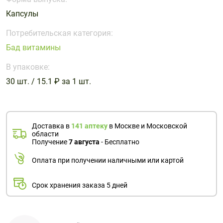
Поливитаминные
При
и гриппе
Капсулы
комплексы
простуде
Противоаллергические
Противовоспалительные
Пробиотики
Сахарный
препараты
препараты
Потребительская категория:
диабет
Бад витамины
Противогрибковые
Противоопухолевые
Тонизирующие
Фиточай/
препараты
препараты
В упаковке:
чай
Противопаразитарные
Растительные
30 шт. / 15.1 ₽ за 1 шт.
препараты
препараты
Сердечно-
Система
сосудистые
обмена
Доставка в
141 аптеку
в Москве и Московской
препараты
веществ
области
Получение
7 августа
- Бесплатно
Средства
Стоматологические
от
препараты
Оплата при получении наличными или картой
алкоголизма
и курения
Срок хранения заказа 5 дней