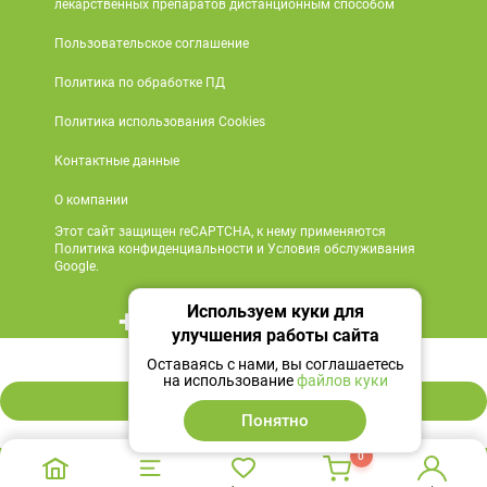
лекарственных препаратов дистанционным способом
Пользовательское соглашение
Политика по обработке ПД
Политика использования Cookies
Контактные данные
О компании
Этот сайт защищен reCAPTCHA, к нему применяются
Политика конфиденциальности и Условия обслуживания
Google.
Используем куки для
+7 495 419 18 18
улучшения работы сайта
453 ₽
Мы в социальных сетях
Оставаясь с нами, вы соглашаетесь
на использование
файлов куки
В корзину
Понятно
0