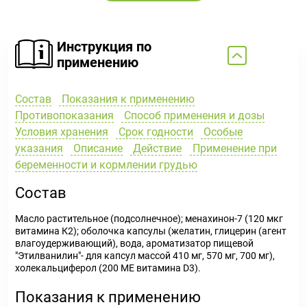
Инструкция по
применению
Состав
Показания к применению
Противопоказания
Способ применения и дозы
Условия хранения
Срок годности
Особые
указания
Описание
Действие
Применение при
беременности и кормлении грудью
Состав
Масло растительное (подсолнечное); менахинон-7 (120 мкг
витамина К2); оболочка капсулы (желатин, глицерин (агент
влагоудерживающий), вода, ароматизатор пищевой
"Этилванилин"- для капсул массой 410 мг, 570 мг, 700 мг),
холекальциферол (200 МЕ витамина D3).
Показания к применению