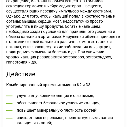
сокращение, клеточный обмен веществ, в том числе
секрецию гормонов и нейромедиаторов – веществ,
осуществляющих передачу импульсов между клетками.
Однако, для того, чтобы кальций попал в костную ткань и
органы: мышцы, сердце, мозг, недостаточно просто
употреблять в пищу продукты, богатые кальцием,
необходимо создать условия для правильного усвоения и
обмена кальция в организме. Нарушения обмена приводят к
отложению солей кальция в различных мягких тканях и
органах, вызывающему такие заболевания как, артрит,
подагра, мочекаменная болезнь и др. При снижении
уровня кальция развиваются остеопороз, остеохондроз,
гипертония и др.
Действие
Комбинированный прием витаминов К2 и D3:
улучшает усвоение кальция в организме;
обеспечивает безопасное усвоение кальция;
повышает минеральную плотность костей;
снижает риск переломов, препятствуя вымыванию
кальция из костей;