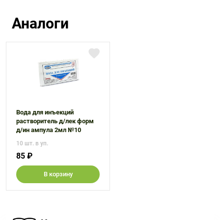
Аналоги
Вода для инъекций
растворитель д/лек форм
д/ин ампула 2мл №10
10 шт. в уп.
85 ₽
В корзину