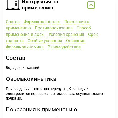
Инструкция по
применению
Состав
Фармакокинетика
Показания к
применению
Противопоказания
Способ
применения и дозы
Условия хранения
Срок
годности
Особые указания
Описание
Фармакодинамика
Взаимодействие
Состав
Вода для инъекций.
Фармакокинетика
При введении постоянно чередующейся воды и
электролитов поддержание гомеостаза осуществляется
почками.
Показания к применению