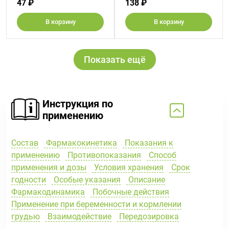
47 ₽
138 ₽
В корзину
В корзину
Показать ещё
Инструкция по
применению
Состав
Фармакокинетика
Показания к
применению
Противопоказания
Способ
применения и дозы
Условия хранения
Срок
годности
Особые указания
Описание
Фармакодинамика
Побочные действия
Применение при беременности и кормлении
грудью
Взаимодействие
Передозировка