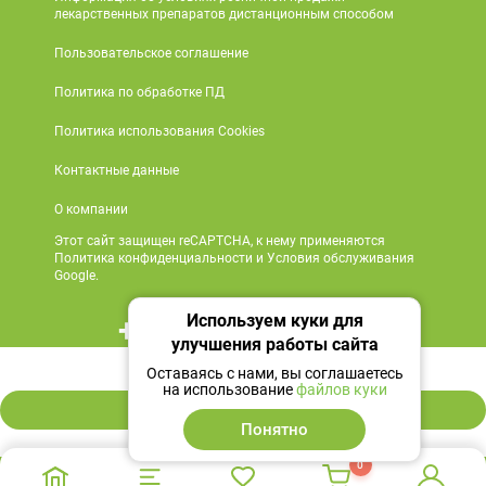
лекарственных препаратов дистанционным способом
Пользовательское соглашение
Политика по обработке ПД
Политика использования Cookies
Контактные данные
О компании
Этот сайт защищен reCAPTCHA, к нему применяются
Политика конфиденциальности и Условия обслуживания
Google.
Используем куки для
+7 495 419 18 18
улучшения работы сайта
63 ₽
Мы в социальных сетях
Оставаясь с нами, вы соглашаетесь
на использование
файлов куки
В корзину
Понятно
0