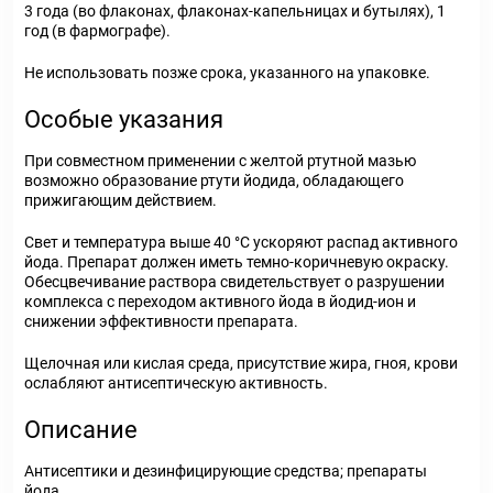
3 года (во флаконах, флаконах-капельницах и бутылях), 1
год (в фармографе).
Не использовать позже срока, указанного на упаковке.
Особые указания
При совместном применении с желтой ртутной мазью
возможно образование ртути йодида, обладающего
прижигающим действием.
Свет и температура выше 40 °С ускоряют распад активного
йода. Препарат должен иметь темно-коричневую окраску.
Обесцвечивание раствора свидетельствует о разрушении
комплекса с переходом активного йода в йодид-ион и
снижении эффективности препарата.
Щелочная или кислая среда, присутствие жира, гноя, крови
ослабляют антисептическую активность.
Описание
Антисептики и дезинфицирующие средства; препараты
йода.