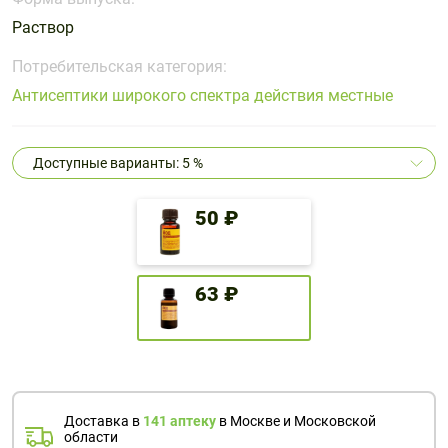
Поливитаминные
При
и гриппе
Раствор
комплексы
простуде
Противоаллергические
Противовоспалительные
Пробиотики
Сахарный
препараты
препараты
Потребительская категория:
диабет
Антисептики широкого спектра действия местные
Противогрибковые
Противоопухолевые
Тонизирующие
Фиточай/
препараты
препараты
чай
Противопаразитарные
Растительные
Доступные варианты: 5 %
препараты
препараты
Сердечно-
Система
50 ₽
сосудистые
обмена
препараты
веществ
Средства
Стоматологические
63 ₽
от
препараты
алкоголизма
и курения
Доставка в
141 аптеку
в Москве и Московской
области