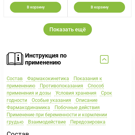
В корзину
В корзину
Показать ещё
Инструкция по
применению
Состав
Фармакокинетика
Показания к
применению
Противопоказания
Способ
применения и дозы
Условия хранения
Срок
годности
Особые указания
Описание
Фармакодинамика
Побочные действия
Применение при беременности и кормлении
грудью
Взаимодействие
Передозировка
Состав