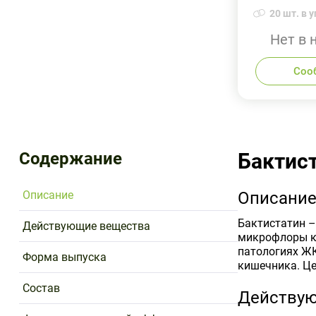
20 шт. в у
Нет в 
Соо
Содержание
Бактис
Описание
Описани
Бактистатин –
Действующие вещества
микрофлоры ки
патологиях ЖК
Форма выпуска
кишечника. Це
Состав
Действу