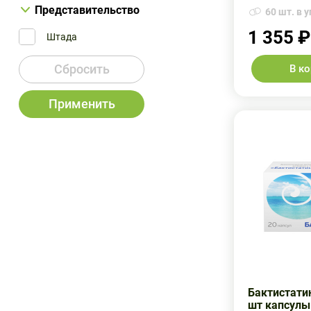
Представительство
60 шт. в у
1 355 ₽
Штада
Сбросить
В к
Применить
Бактистатин
шт капсулы