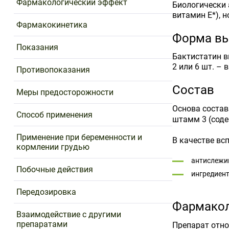
Фармакологический эффект
Биологически 
витамин Е*), 
Фармакокинетика
Форма вы
Показания
Бактистатин в
2 или 6 шт. –
Противопоказания
Состав
Меры предосторожности
Основа состав
Способ применения
штамм 3 (соде
Применение при беременности и
В качестве вс
кормлении грудью
антислежив
Побочные действия
ингредиент
Передозировка
Фармакол
Взаимодействие с другими
препаратами
Препарат отно