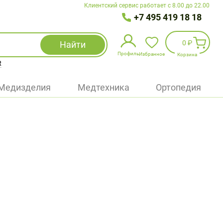
Клиентский сервис работает с 8.00 до 22.00
+7 495 419 18 18
0 ₽
Найти
Профиль
Избранное
Корзина
R
Избранное
(
0
)
Медизделия
Медтехника
Ортопедия
Войти
БАД
Медицинская техника (приборы)
Наборы
Упаковка