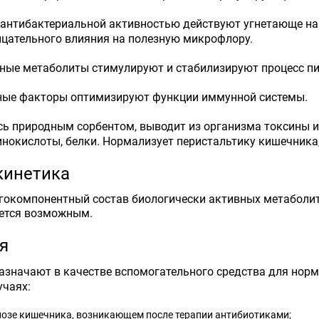
антибактериальной активностью действуют угнетающе на 
цательного влияния на полезную микрофлору.
ные метаболиты стимулируют и стабилизируют процесс п
ые факторы оптимизируют функции иммунной системы.
сь природным сорбентом, выводит из организма токсины и
нокислоты, белки. Нормализует перистальтику кишечника
кинетика
окомпонентный состав биологически активных метаболит
яется возможным.
я
азначают в качестве вспомогательного средства для нор
учаях:
иозе кишечника, возникающем после терапии антибиотиками;