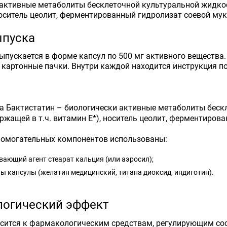
активные метаболиты бесклеточной культуральной жидкости
носитель цеолит, ферментированный гидролизат соевой мук
пуска
ыпускается в форме капсул по 500 мг активного вещества. 
 в картонные пачки. Внутри каждой находится инструкция 
а Бактистатин – биологически активные метаболиты бескле
ржащей в т.ч. витамин Е*), носитель цеолит, ферментиров
помогательных компонентов использованы:
ающий агент стеарат кальция (или аэросил);
ы капсулы (желатин медицинский, титана диоксид, индиготин).
огический эффект
сится к фармакологическим средствам, регулирующим со