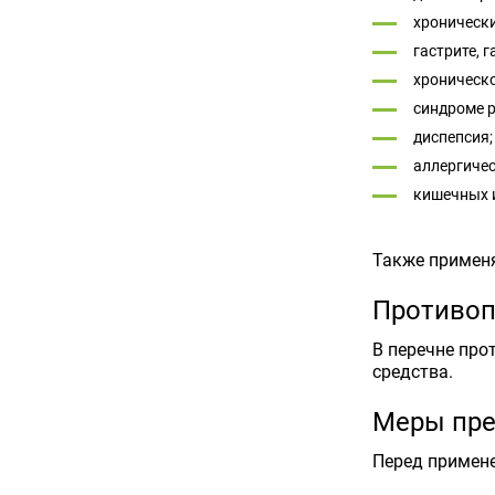
хронически
гастрите, 
хроническо
синдроме 
диспепсия;
аллергичес
кишечных 
Также применя
Противоп
В перечне про
средства.
Меры пре
Перед примене