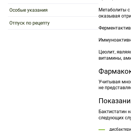
Метаболиты с 
Особые указания
оказывая отри
Отпуск по рецепту
Ферментактив
Иммуноактивн
Цеолит, являя
витамины, ами
Фармако
Учитывая мног
не представл
Показани
Бактистатин н
следующих сл
дисбактер