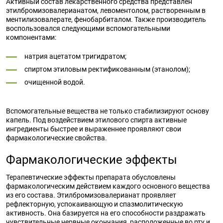
Активный состав лекарственного средства представлен
этилбромизовалерианатом, левоментолом, растворенным в
ментилизовалерате, фенобарбиталом. Также производитель
воспользовался следующими вспомогательными
компонентами:
натрия ацетатом тригидратом;
спиртом этиловым ректификованным (этанолом);
очищенной водой.
Вспомогательные вещества не только стабилизируют основу
капель. Под воздействием этилового спирта активные
ингредиенты быстрее и выраженнее проявляют свои
фармакологические свойства.
Фармакологические эффекты
Терапевтические эффекты препарата обусловлены
фармакологическим действием каждого основного вещества
из его состава. Этилбромизовалерианат проявляет
рефлекторную, успокаивающую и спазмолитическую
активность. Она базируется на его способности раздражать
чувствительные нервные окончания, расположенные во рту и