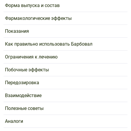
Поливитаминные
При
и гриппе
Форма выпуска и состав
комплексы
простуде
Противоаллергические
Противовоспалительные
Пробиотики
Сахарный
Фармакологические эффекты
препараты
препараты
диабет
Противогрибковые
Противоопухолевые
Показания
Тонизирующие
Фиточай/
препараты
препараты
чай
Как правильно использовать Барбовал
Противопаразитарные
Растительные
препараты
препараты
Ограничения к лечению
Сердечно-
Система
сосудистые
обмена
Побочные эффекты
препараты
веществ
Передозировка
Средства
Стоматологические
от
препараты
Взаимодействие
алкоголизма
и курения
Полезные советы
Аналоги