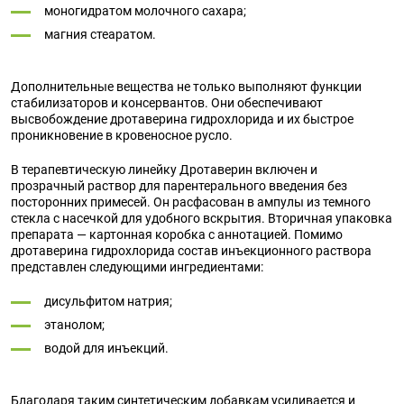
моногидратом молочного сахара;
магния стеаратом.
Дополнительные вещества не только выполняют функции
стабилизаторов и консервантов. Они обеспечивают
высвобождение дротаверина гидрохлорида и их быстрое
проникновение в кровеносное русло.
В терапевтическую линейку Дротаверин включен и
прозрачный раствор для парентерального введения без
посторонних примесей. Он расфасован в ампулы из темного
стекла с насечкой для удобного вскрытия. Вторичная упаковка
препарата — картонная коробка с аннотацией. Помимо
дротаверина гидрохлорида состав инъекционного раствора
представлен следующими ингредиентами:
дисульфитом натрия;
этанолом;
водой для инъекций.
Благодаря таким синтетическим добавкам усиливается и