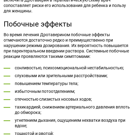
включить Дротаверин в терапевтическую схему врач
сопоставляет риски его использования для ребенка и пользу
для женщины.
Побочные эффекты
Во время лечения Дротаверином побочные эффекты
отмечаются достаточно редко и преимущественно при
нарушении режима дозирования. Их вероятность повышается
при парентеральном введении раствора. Системные побочные
реакции проявляются такими симптомами:
сонливостью, психоэмоциональной нестабильностью;
слуховыми или зрительными расстройствами;
повышением температуры тела;
избыточным потоотделением;
отечностью слизистых носовых ходов;
тахикардией, снижением артериального давления вплоть
до обморока;
угнетением дыхания, ощущением нехватки воздуха при
вдохе;
тошнотой и рвотой;