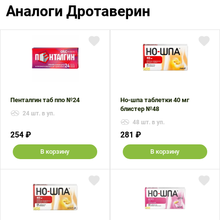
Аналоги Дротаверин
Пенталгин таб ппо №24
Но-шпа таблетки 40 мг
блистер №48
24 шт. в уп.
48 шт. в уп.
254 ₽
281 ₽
В корзину
В корзину