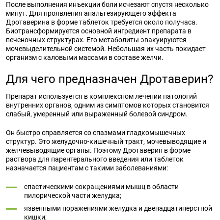
После выполнения инъекции боли исчезают спустя несколько
минут. Для проявления анальгезирующего эффекта
Дротаверина в форме таблеток требуется около получаса.
Биотрансформируется основной ингредиент препарата в
печеночных структурах. Его метаболиты эвакуируются
мочевыделительной системой. Небольшая их часть покидает
организм с каловыми массами в составе желчи.
Для чего предназначен Дротаверин?
Препарат используется в комплексном лечении патологий
внутренних органов, одним из симптомов которых становится
слабый, умеренный или выраженный болевой синдром.
Он быстро справляется со спазмами гладкомышечных
структур. Это желудочно-кишечный тракт, мочевыводящие и
желчевыводящие органы. Поэтому Дротаверин в форме
раствора для парентерального введения или таблеток
назначается пациентам с такими заболеваниями:
спастическими сокращениями мышц в области
пилорической части желудка;
язвенными поражениями желудка и двенадцатиперстной
кишки;