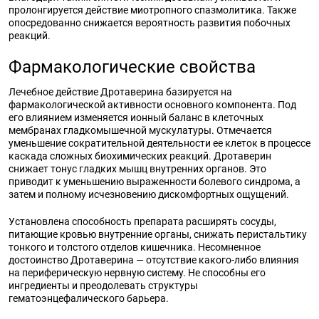
пролонгируется действие миотропного спазмолитика. Также
опосредованно снижается вероятность развития побочных
реакций.
Фармакологические свойства
Лечебное действие Дротаверина базируется на
фармакологической активности основного компонента. Под
его влиянием изменяется ионный баланс в клеточных
мембранах гладкомышечной мускулатуры. Отмечается
уменьшение сократительной деятельности ее клеток в процессе
каскада сложных биохимических реакций. Дротаверин
снижает тонус гладких мышц внутренних органов. Это
приводит к уменьшению выраженности болевого синдрома, а
затем и полному исчезновению дискомфортных ощущений.
Установлена способность препарата расширять сосуды,
питающие кровью внутренние органы, снижать перистальтику
тонкого и толстого отделов кишечника. Несомненное
достоинство Дротаверина — отсутствие какого-либо влияния
на периферическую нервную систему. Не способны его
ингредиенты и преодолевать структуры
гематоэнцефалического барьера.