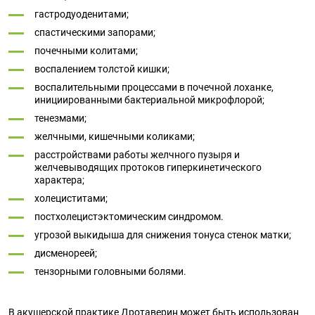
гастродуоденитами;
спастическими запорами;
почечными колитами;
воспалением толстой кишки;
воспалительными процессами в почечной лоханке,
инициированными бактериальной микрофлорой;
тенезмами;
желчными, кишечными коликами;
расстройствами работы желчного пузыря и
желчевыводящих протоков гиперкинетического
характера;
холециститами;
постхолецистэктомическим синдромом.
угрозой выкидыша для снижения тонуса стенок матки;
дисменореей;
тензорными головными болями.
В акушерской практике Дротаверин может быть использован