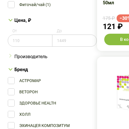
50мл
Фиточай/чай (1)
175 ₽
−30
Цена, ₽
121 ₽
От
До
В к
Производитель
Бренд
АСТРОМАР
Biologische Heilmittel Heel
ВЕТОРОН
Астромар
ЗДОРОВЬЕ HEALTH
Бэгриф ООО
ХОЛЛ
Вилар ПЭЗ ГУП
ЭХИНАЦЕЯ КОМПОЗИТУМ
Вифитех ЗАО