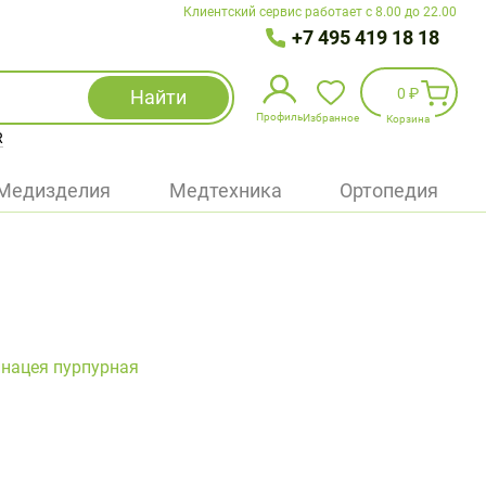
Клиентский сервис работает с 8.00 до 22.00
+7 495 419 18 18
0 ₽
Найти
Профиль
Избранное
Корзина
R
Избранное
(
0
)
Медизделия
Медтехника
Ортопедия
Войти
БАД
Медицинская техника (приборы)
Наборы
нацея пурпурная
Упаковка