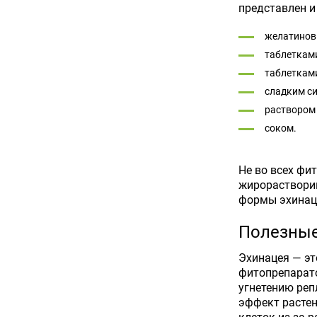
представлен 
желатинов
таблетками
таблеткам
сладким с
раствором 
соком.
Не во всех фи
жирорастворим
формы эхинаце
Полезные
Эхинацея — эт
фитопрепарато
угнетению ре
эффект растен