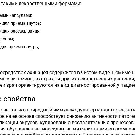
и такими лекарственными формами:
ыми капсулами;
 для приема внутрь;
и для рассасывания;
иропом;
для приема внутрь;
тосредствах эхинацея содержится в чистом виде. Помимо не
ые витамины, экстракты других лекарственных растений,
и врач ориентируются на вид диагностированной у пациен
 свойства
о не только природный иммуномодулятор и адаптоген, но 
в на ее основе способствует снижению активности патоге
пликации вирусов, купированию воспалительных процессо
ия обусловлен антиоксидантными свойствами его компон