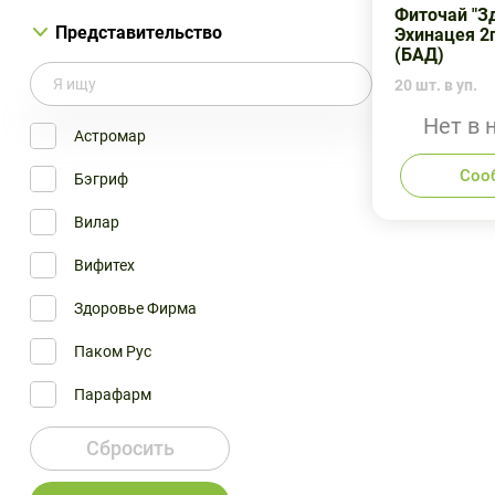
Фиточай "З
Представительство
Эхинацея 2
(БАД)
20 шт. в уп.
Нет в 
Астромар
Соо
Бэгриф
Вилар
Вифитех
Здоровье Фирма
Паком Рус
Парафарм
Русфик (остальное)
Сбросить
Тульская ФФ