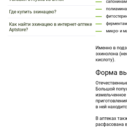
сапонинам
полиамина
Где купить эхинацею?
фитостери
ферментам
Как найти эхинацею в интернет-аптеке
Aptstore?
микро- и м
Именно в подз
эхинолона (не
кислоту).
Форма вы
Отечественные
Большой попул
измельченное 
приготовления
в ней находит
В аптеках так
расфасована в