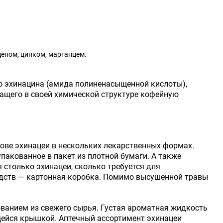
еном, цинком, марганцем.
го эхинацина (амида полиненасыщенной кислоты),
жащего в своей химической структуре кофейную
ове эхинацеи в нескольких лекарственных формах.
пакованное в пакет из плотной бумаги. А также
 столько эхинацеи, сколько требуется для
едств — картонная коробка. Помимо высушенной травы
ованием из свежего сырья. Густая ароматная жидкость
щейся крышкой. Аптечный ассортимент эхинацеи