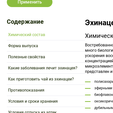
Применить
Хеель
Эколаб
Содержание
Эхинац
Химический состав
Химическ
Востребованно
Форма выпуска
много биологи
ускорения во
Полезные свойства
концентрацией
микроэлемент
Какие заболевания лечит эхинацея?
представлен 
Как приготовить чай из эхинацеи?
полисахар
эфирными 
Противопоказания
биофлавон
Условия и сроки хранения
оксикоричн
дубильным
Условия отпуска из аптек