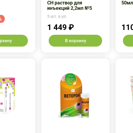
СН раствор для
50мл
инъекций 2,2мл №5
5 шт. в уп.
%
1 449 ₽
11
орзину
В корзину