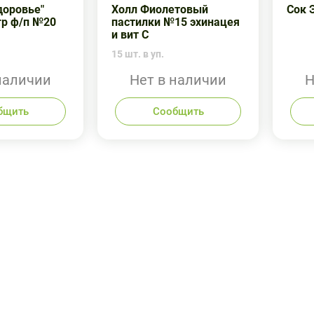
доровье"
Холл Фиолетовый
Сок 
гр ф/п №20
пастилки №15 эхинацея
и вит С
15 шт. в уп.
наличии
Нет в наличии
Н
бщить
Сообщить