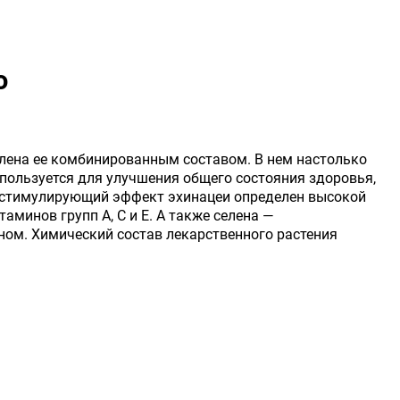
ю
лена ее комбинированным составом. В нем настолько
спользуется для улучшения общего состояния здоровья,
остимулирующий эффект эхинацеи определен высокой
аминов групп А, С и Е. А также селена —
м. Химический состав лекарственного растения