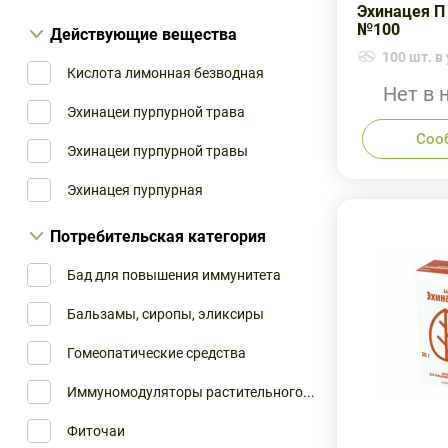
Эхинацея П 
№100
Действующие вещества
Здоровье Фирма
100 шт. в 
Кислота лимонная безводная
Паком Рус
Нет в 
Эхинацеи пурпурной трава
Парафарм
Соо
Эхинацеи пурпурной травы
Русфик (остальное)
Эхинацея пурпурная
Тульская Фармацевтическая Фабр...
ЭКОлаб ЗАО
Потребительская категория
Бад для повышения иммунитета
Бальзамы, сиропы, эликсиры
Гомеопатические средства
Иммуномодуляторы растительного...
Фиточаи