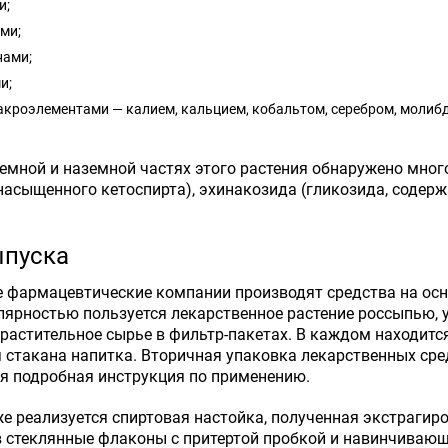
и;
ми;
нами;
и;
акроэлементами — калием, кальцием, кобальтом, серебром, молибд
емной и наземной частях этого растения обнаружено мно
насыщенного кетоспирта), эхинакозида (гликозида, содер
пуска
 фармацевтические компании производят средства на осн
ярностью пользуется лекарственное растение россыпью, у
растительное сырье в фильтр-пакетах. В каждом находится
 стакана напитка. Вторичная упаковка лекарственных ср
ся подробная инструкция по применению.
же реализуется спиртовая настойка, полученная экстрагир
 стеклянные флаконы с притертой пробкой и навинчиваю