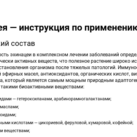
ея — инструкция по применени
ий состав
сть эхинацеи в комплексном лечении заболеваний опреде
чески активных веществ, что полезное растение широко и
сстановления организма после тяжелых патологий. Иммун
 эфирных масел, антиоксидантов, органических кислот, вит
а, который является самым мощным природным адаптогено
и такими биоактивными веществами:
идами — гетероксиланами, арабинорамногалактанами;
маслами;
оидами;
ыми кислотами — цикориевой, феруловой, кумаровой, кофейной;
и веществами;