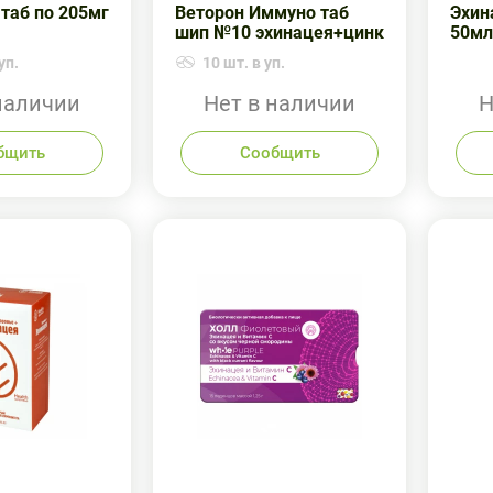
таб по 205мг
Веторон Иммуно таб
Эхин
шип №10 эхинацея+цинк
50мл
уп.
10 шт. в уп.
наличии
Нет в наличии
Н
бщить
Сообщить