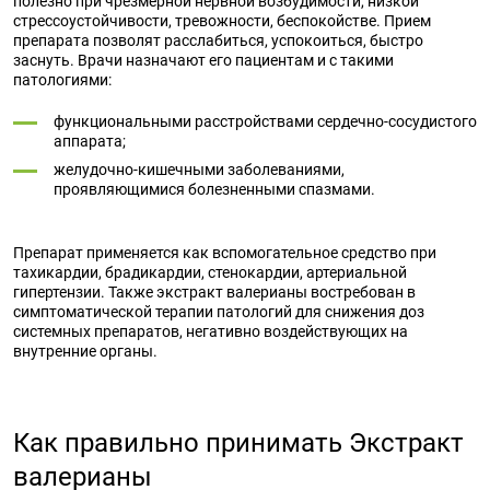
полезно при чрезмерной нервной возбудимости, низкой
стрессоустойчивости, тревожности, беспокойстве. Прием
препарата позволят расслабиться, успокоиться, быстро
заснуть. Врачи назначают его пациентам и с такими
патологиями:
функциональными расстройствами сердечно-сосудистого
аппарата;
желудочно-кишечными заболеваниями,
проявляющимися болезненными спазмами.
Препарат применяется как вспомогательное средство при
тахикардии, брадикардии, стенокардии, артериальной
гипертензии. Также экстракт валерианы востребован в
симптоматической терапии патологий для снижения доз
системных препаратов, негативно воздействующих на
внутренние органы.
Как правильно принимать Экстракт
валерианы