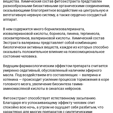
вещества. Химический состав фитоэкстракта представлен
разнообразными биоактивными органическими соединениями,
оказывающими благоприятное воздействие на центральную и
вегетативную нервную систему, а также сердечно-сосудистый
аппарат.
В нем содержится много борнилизовалерианата,
изовалериановой кислоты, борнеола, пинена, терпинеола,
сесквитерпенов, валериановой кислоты. Химический состав
Экстракта валерианы представляет собой комбинацию
биологически активных веществ, каждое из которых способно
оказывать положительное влияние на психоэмоциональное
состояние человека.
Ведущим фармакологическим эффектом препарата считается
умеренно седативный, обусловленный наличием эфирного
масла. Под воздействием его составляющих — валерина и
хотенина — происходит усиление процессов торможения в коре
головного мозга, увеличение биосинтеза гамма-
аминомасляной кислоты в синапсах нейронов.
Фитоэкстракт способствует естественному засыпанию.
Благодаря его успокаивающему эффекту человек спит
спокойно всю ночь, а утром не ощущает себя разбитым, что
характерно для многих препаратов с синтетическими