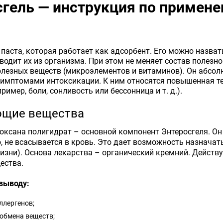
сгель — инструкция по примен
е
 паста, которая работает как адсорбент. Его можно назва
водит их из организма. При этом не меняет состав полезн
лезных веществ (микроэлементов и витаминов). Он абсолю
симптомами интоксикации. К ним относятся повышенная те
ример, боли, сонливость или бессонница и т. д.).
ющие вещества
ксана полигидрат – основной компонент Энтеросгеля. Он 
, не всасывается в кровь. Это дает возможность назначат
изни). Основа лекарства – органический кремний. Действ
ества.
выводу:
ллергенов;
обмена веществ;