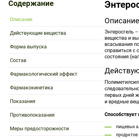
Содержание
Энтеро
Описание
Описани
Энтеросгель –
Действующие вещества
вещества и вы
всасывания по
Форма выпуска
справиться с 
состояния (нап
Состав
Действу
Фармакологический эффект
Полиметилсило
Фармакокинетика
следовательно
первых дней ж
Показания
и вредные вещ
Способствует 
Противопоказания
пищевых а
Меры предосторожности
продуктов 