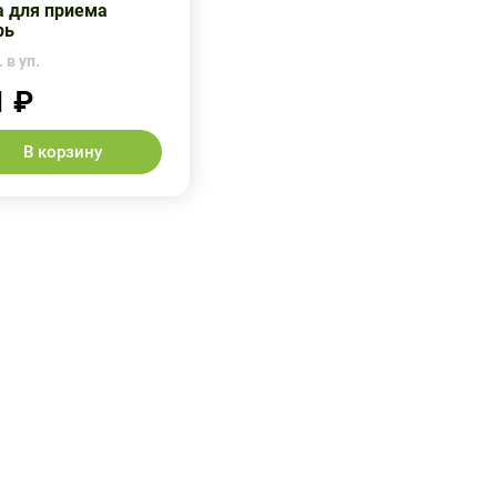
а для приема
рь
 в уп.
1 ₽
В корзину