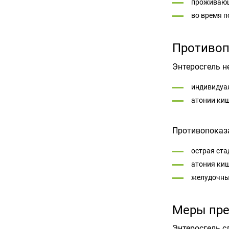
проживающ
во время п
Противоп
Энтеросгель н
индивидуа
атонии ки
Противопоказ
острая ста
атония ки
желудочны
Меры пре
Энтеросгель с