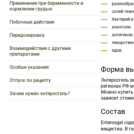
Применение при беременности и
разнообра
кормлении грудью
солей тяже
бактерий и
Побочные действия
алкоголя;
Передозировка
антигенов;
лекарствен
Взаимодействие с другими
ядов.
препаратами
Особые указания
Форма вы
Энтеросгель в
Отпуск по рецепту
регионах РФ м
Можно купить 
Зачем нужен энтеросгель?
зависит стоим
Состав
Enterosgel со
вещества. В г