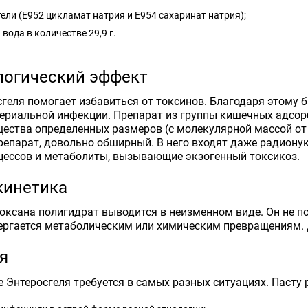
ели (Е952 цикламат натрия и Е954 сахаринат натрия);
вода в количестве 29,9 г.
огический эффект
геля помогает избавиться от токсинов. Благодаря этому 
териальной инфекции. Препарат из группы кишечных адсорб
ества определенных размеров (с молекулярной массой от 
репарат, довольно обширный. В него входят даже радиону
цессов и метаболиты, вызывающие экзогенный токсикоз.
кинетика
ксана полигидрат выводится в неизменном виде. Он не попа
ергается метаболическим или химическим превращениям. Д
я
 Энтеросгеля требуется в самых разных ситуациях. Пасту 