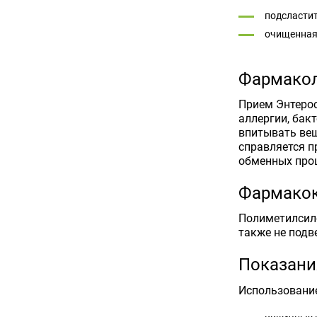
подсластит
очищенная 
Фармакол
Прием Энтерос
аллергии, бак
впитывать вещ
справляется п
обменных про
Фармако
Полиметилсило
также не подв
Показани
Использование