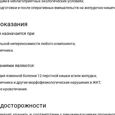
им в неблагоприятных экологических условиях;
одготовки и после оперативных вмешательств на желудочно-кишеч
оказания
е назначается при:
льной непереносимости любого компонента;
шечника.
аниями являются:
дия язвенной болезни 12-перстной кишки и/или желудка;
шечника и другие морфофизиологические нарушения в ЖКТ;
е кровотечения.
досторожности
ледует хранить в соответствии с рекомендациями производ