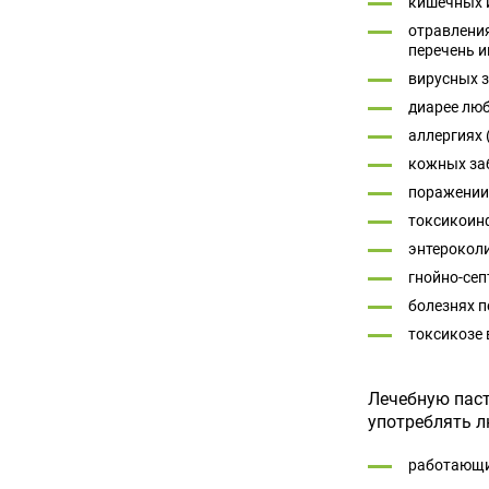
кишечных и
отравления
перечень и
вирусных 
диарее люб
аллергиях 
кожных за
поражении 
токсикоин
энтероколи
гнойно-сеп
болезнях п
токсикозе 
Лечебную паст
употреблять 
работающи