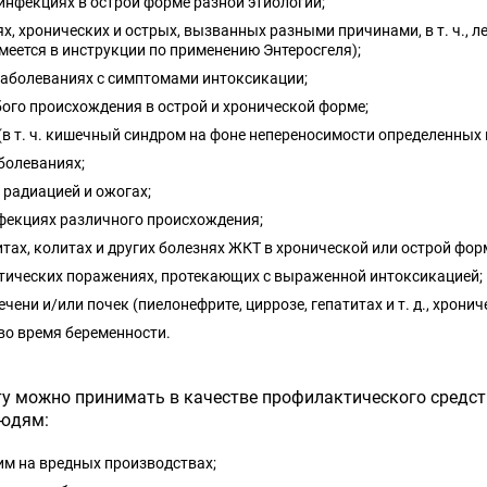
нфекциях в острой форме разной этиологии;
х, хронических и острых, вызванных разными причинами, в т. ч., 
меется в инструкции по применению Энтеросгеля);
заболеваниях с симптомами интоксикации;
ого происхождения в острой и хронической форме;
(в т. ч. кишечный синдром на фоне непереносимости определенных 
болеваниях;
радиацией и ожогах;
фекциях различного происхождения;
тах, колитах и других болезнях ЖКТ в хронической или острой фор
тических поражениях, протекающих с выраженной интоксикацией;
ечени и/или почек (пиелонефрите, циррозе, гепатитах и т. д., хронич
во время беременности.
у можно принимать в качестве профилактического средства
людям:
м на вредных производствах;