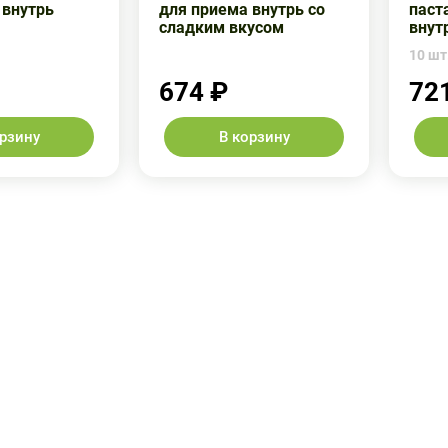
 внутрь
для приема внутрь со
паст
сладким вкусом
внут
10 шт.
674 ₽
72
орзину
В корзину