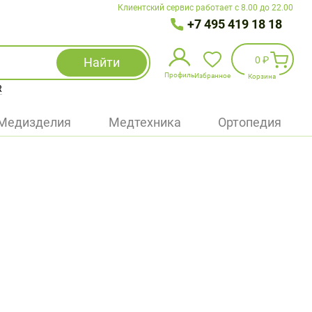
Клиентский сервис работает с 8.00 до 22.00
+7 495 419 18 18
0 ₽
Найти
Профиль
Избранное
Корзина
R
Избранное
(
0
)
Медизделия
Медтехника
Ортопедия
Войти
БАД
Медицинская техника (приборы)
Наборы
Упаковка