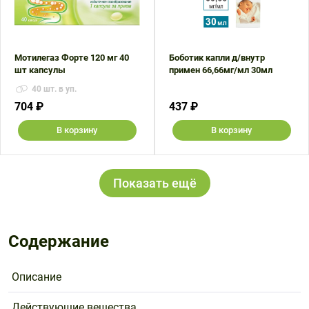
Мотилегаз Форте 120 мг 40
Боботик капли д/внутр
шт капсулы
примен 66,66мг/мл 30мл
40 шт. в уп.
704 ₽
437 ₽
В корзину
В корзину
Показать ещё
Содержание
Описание
Действующие вещества