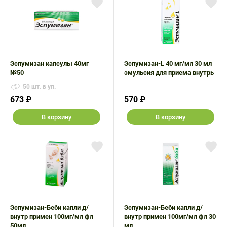
Поливитаминные
При
и гриппе
комплексы
простуде
Противоаллергические
Противовоспалительные
Пробиотики
Сахарный
препараты
препараты
диабет
Противогрибковые
Противоопухолевые
Тонизирующие
Фиточай/
препараты
препараты
Эспумизан капсулы 40мг
Эспумизан-L 40 мг/мл 30 мл
чай
№50
эмульсия для приема внутрь
Противопаразитарные
Растительные
50 шт. в уп.
препараты
препараты
673 ₽
570 ₽
Сердечно-
Система
В корзину
В корзину
сосудистые
обмена
препараты
веществ
Средства
Стоматологические
от
препараты
алкоголизма
и курения
Эспумизан-Беби капли д/
Эспумизан-Беби капли д/
внутр примен 100мг/мл фл
внутр примен 100мг/мл фл 30
50мл
мл