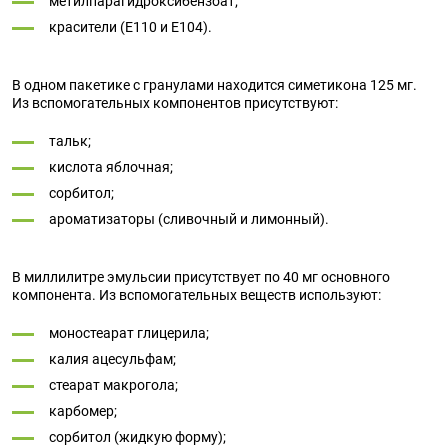
метилпарагидроксибензоат;
красители (Е110 и Е104).
В одном пакетике с гранулами находится симетикона 125 мг.
Из вспомогательных компонентов присутствуют:
тальк;
кислота яблочная;
сорбитол;
ароматизаторы (сливочный и лимонный).
В миллилитре эмульсии присутствует по 40 мг основного
компонента. Из вспомогательных веществ используют:
моностеарат глицерила;
калия ацесульфам;
стеарат макрогола;
карбомер;
сорбитол (жидкую форму);