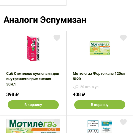
Аналоги Эспумизан
Саб Симплекс суспензия для
Мотилегаз Форте капс 120мг
внутреннего применения
№20
30мл
20 шт. в уп.
398 ₽
408 ₽
В корзину
В корзину