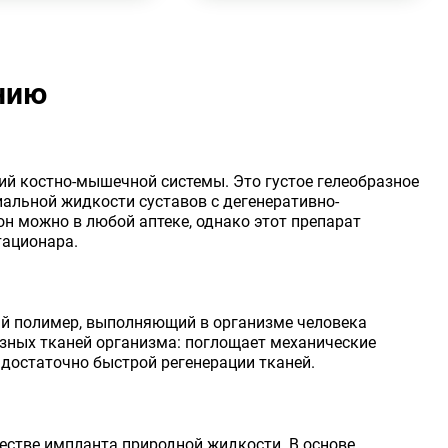
нию
ий костно-мышечной системы. Это густое гелеобразное
альной жидкости суставов с дегенеративно-
 можно в любой аптеке, однако этот препарат
тационара.
ый полимер, выполняющий в организме человека
азных тканей организма: поглощает механические
 достаточно быстрой регенерации тканей.
честве
импланта
природной жидкости. В основе