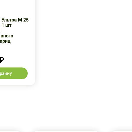
 Ультра М 25
л 1 шт
я
авного
приц
 ₽
орзину