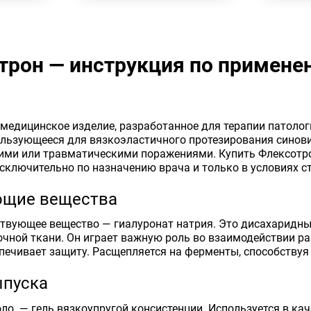
трон — инструкция по примене
е
медицинское изделие, разработанное для терапии патолог
ользующееся для вязкоэластичного протезирования синови
ми или травматическими поражениями. Купить Флексотрон
сключительно по назначению врача и только в условиях с
ющие вещества
твующее вещество — гиалуронат натрия. Это дисахаридн
чной ткани. Он играет важную роль во взаимодействии р
спечивает защиту. Расщепляется на ферменты, способствуя
пуска
оло
— гель вязкоупругой консистенции. Используется в ка