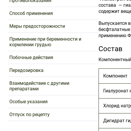
Противопоказания
состава — гиа
содержит
веще
Способ применения
Выпускается в
Меры предосторожности
бесфталатные 
применению Фл
Применение при беременности и
кормлении грудью
Состав
Побочные действия
Компонентный 
Передозировка
Компонент
Взаимодействие с другими
препаратами
Гиалуронат 
Особые указания
Хлорид нат
Отпуск по рецепту
Дигидрат ги