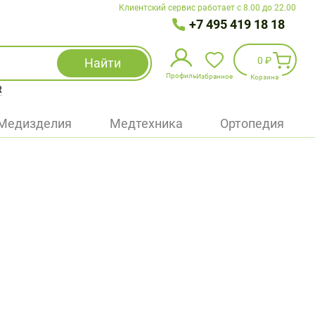
Клиентский сервис работает с 8.00 до 22.00
+7 495 419 18 18
0 ₽
Найти
Профиль
Избранное
Корзина
R
Избранное
(
0
)
Медизделия
Медтехника
Ортопедия
Войти
БАД
Медицинская техника (приборы)
Наборы
Упаковка