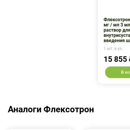
Флексотрон
мг / мл 3 м
раствор дл
внутрисуст
введения ш
1 шт. в уп.
15 855
В к
Аналоги Флексотрон