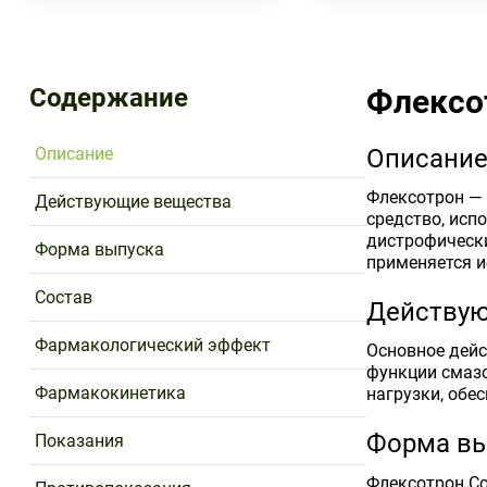
Содержание
Флексо
Описание
Описани
Флексотрон — 
Действующие вещества
средство, исп
дистрофически
Форма выпуска
применяется и
Состав
Действу
Фармакологический эффект
Основное дейс
функции смазо
Фармакокинетика
нагрузки, обе
Форма вы
Показания
Флексотрон С