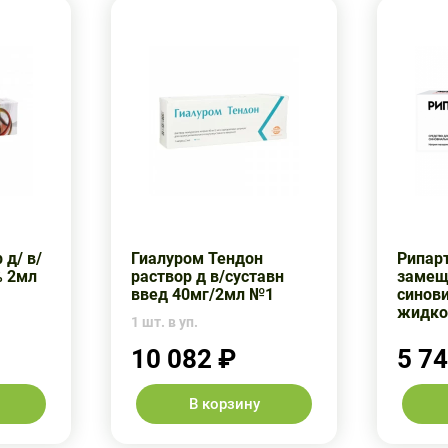
 д/ в/
Гиалуром Тендон
Рипарт
% 2мл
раствор д в/суставн
замещ
введ 40мг/2мл №1
синов
жидко
1 шт. в уп.
10 082 ₽
5 7
В корзину