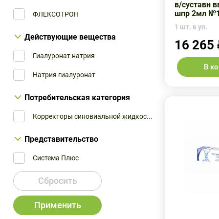
в/суставн 
Сайвижн Байотек
шпр 2мл №
ФЛЕКСОТРОН
1 шт. в уп.
Действующие вещества
16 265
Гиалуронат натрия
В к
Натрия гиалуронат
Потребительская категория
Корректоры синовиальной жидкос...
Представительство
Система Плюс
Сбросить
Применить