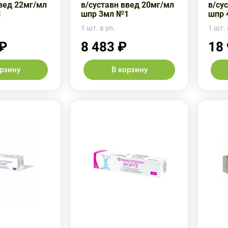
введ 22мг/мл
в/суставн введ 20мг/мл
в/су
1
шпр 3мл №1
шпр 
1 шт. в уп.
1 шт. 
 ₽
8 483 ₽
18
орзину
В корзину