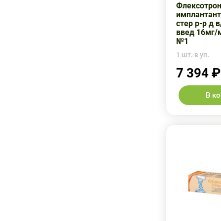
Флексотрон
имплантант
стер р-р д 
введ 16мг/
№1
1 шт. в уп.
7 394 ₽
В к