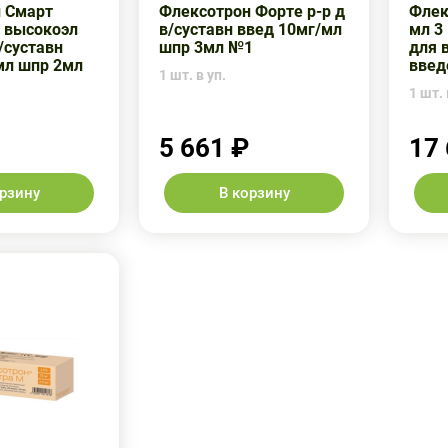
 Смарт
Флексотрон Форте р-р д
Флек
 высокоэл
в/суставн введ 10мг/мл
мл 3
в/суставн
шпр 3мл №1
для 
мл шпр 2мл
введ
1 шт. в уп.
1 шт. 
5 661 ₽
17
орзину
В корзину