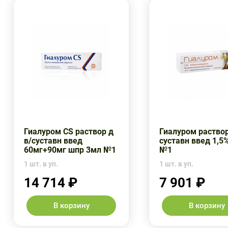
Гиалуром CS раствор д
Гиалуром раствор
в/суставн введ
суставн введ 1,5
60мг+90мг шпр 3мл №1
№1
1 шт. в уп.
1 шт. в уп.
14 714 ₽
7 901 ₽
В корзину
В корзину