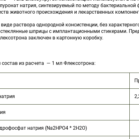
луронат натрия, синтезируемый по методу бактериальной ф
ств животного происхождения и лекарственных компонен
 виде раствора однородной консистенции, без характерног
стеклянные шприцы с имплантационными стикерами. Пред
ексотрона заключен в картонную коробку.
состав из расчета — 1 мл Флексотрона:
П
натрия
2,
рия
дрофосфат натрия (
Na2HPO4 * 2H2O)