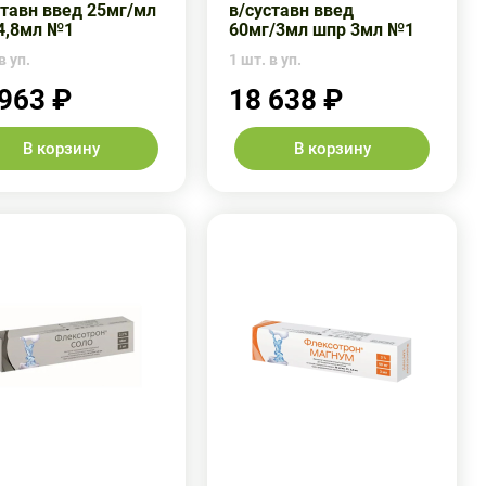
ставн введ 25мг/мл
в/суставн введ
4,8мл №1
60мг/3мл шпр 3мл №1
в уп.
1 шт. в уп.
 963 ₽
18 638 ₽
В корзину
В корзину