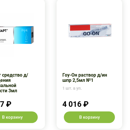
 средство д/
Гоу-Он раствор д/ин
ения
шпр 2,5мл №1
иальной
1 шт. в уп.
сти 3мл
47 ₽
4 016 ₽
В корзину
В корзину