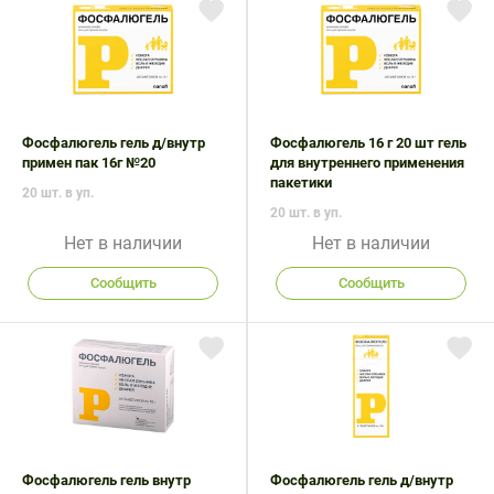
Поливитаминные
При
и гриппе
комплексы
простуде
Противоаллергические
Противовоспалительные
Пробиотики
Сахарный
препараты
препараты
диабет
Противогрибковые
Противоопухолевые
Тонизирующие
Фиточай/
препараты
препараты
Фосфалюгель гель д/внутр
Фосфалюгель 16 г 20 шт гель
чай
примен пак 16г №20
для внутреннего применения
Противопаразитарные
Растительные
пакетики
20 шт. в уп.
препараты
препараты
20 шт. в уп.
Сердечно-
Система
Нет в наличии
Нет в наличии
сосудистые
обмена
препараты
веществ
Сообщить
Сообщить
Средства
Стоматологические
от
препараты
алкоголизма
и курения
Фосфалюгель гель внутр
Фосфалюгель гель д/внутр