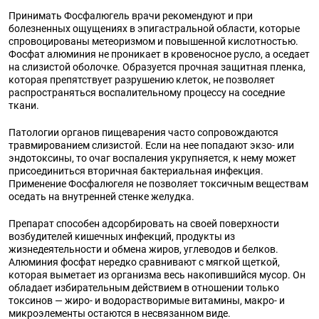
Принимать Фосфалюгель врачи рекомендуют и при
болезненных ощущениях в эпигастральной области, которые
спровоцированы метеоризмом и повышенной кислотностью.
Фосфат алюминия не проникает в кровеносное русло, а оседает
на слизистой оболочке. Образуется прочная защитная пленка,
которая препятствует разрушению клеток, не позволяет
распространяться воспалительному процессу на соседние
ткани.
Патологии органов пищеварения часто сопровождаются
травмированием слизистой. Если на нее попадают экзо- или
эндотоксины, то очаг воспаления укрупняется, к нему может
присоединиться вторичная бактериальная инфекция.
Применение Фосфалюгеля не позволяет токсичным веществам
оседать на внутренней стенке желудка.
Препарат способен адсорбировать на своей поверхности
возбудителей кишечных инфекций, продукты из
жизнедеятельности и обмена жиров, углеводов и белков.
Алюминия фосфат нередко сравнивают с мягкой щеткой,
которая выметает из организма весь накопившийся мусор. Он
обладает избирательным действием в отношении только
токсинов — жиро- и водорастворимые витамины, макро- и
микроэлементы остаются в несвязанном виде.