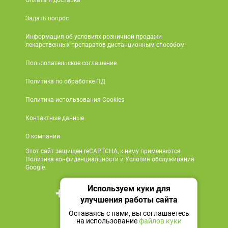
Оплата и доставка
Задать вопрос
Информация об условиях розничной продажи
лекарственных препаратов дистанционным способом
Пользовательское соглашение
Политика по обработке ПД
Политика использования Cookies
Контактные данные
О компании
Этот сайт защищен reCAPTCHA, к нему применяются
Политика конфиденциальности и Условия обслуживания
Google.
Используем куки для
+7 495 419 18 18
улучшения работы сайта
Мы в социальных сетях
Оставаясь с нами, вы соглашаетесь
на использование
файлов куки