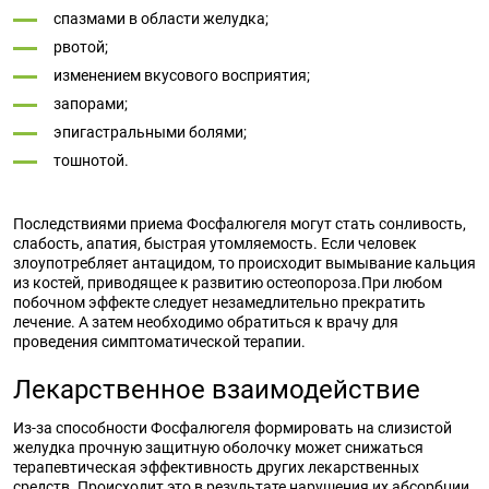
спазмами в области желудка;
рвотой;
изменением вкусового восприятия;
запорами;
эпигастральными болями;
тошнотой.
Последствиями приема Фосфалюгеля могут стать сонливость,
слабость, апатия, быстрая утомляемость. Если человек
злоупотребляет антацидом, то происходит вымывание кальция
из костей, приводящее к развитию остеопороза.При любом
побочном эффекте следует незамедлительно прекратить
лечение. А затем необходимо обратиться к врачу для
проведения симптоматической терапии.
Лекарственное взаимодействие
Из-за способности Фосфалюгеля формировать на слизистой
желудка прочную защитную оболочку может снижаться
терапевтическая эффективность других лекарственных
средств. Происходит это в результате нарушения их абсорбции.