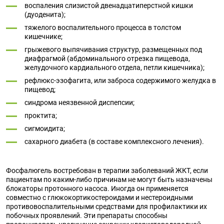
воспаления слизистой двенадцатиперстной кишки
(дуоденита);
тяжелого воспалительного процесса в толстом
кишечнике;
грыжевого выпячивания структур, размещенных под
диафрагмой (абдоминального отрезка пищевода,
желудочного кардиального отдела, петли кишечника);
рефлюкс-эзофагита, или заброса содержимого желудка в
пищевод;
синдрома неязвенной диспепсии;
проктита;
сигмоидита;
сахарного диабета (в составе комплексного лечения).
Фосфалюгель востребован в терапии заболеваний ЖКТ, если
пациентам по каким-либо причинам не могут быть назначены
блокаторы протонного насоса. Иногда он применяется
совместно с глюкокортикостероидами и нестероидными
противовоспалительными средствами для профилактики их
побочных проявлений. Эти препараты способны