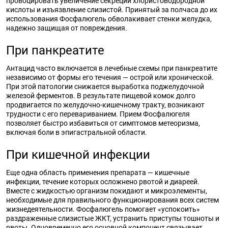
провоцировать увеличение секреции хлористоводородной
кислоты и изъязвление слизистой. Принятый за полчаса до их
использования Фосфалюгель обволакивает стенки желудка,
надежно защищая от повреждения.
При панкреатите
Антацид часто включается в лечебные схемы при панкреатите
независимо от формы его течения — острой или хронической.
При этой патологии снижается выработка поджелудочной
железой ферментов. В результате пищевой комок долго
продвигается по желудочно-кишечному тракту, возникают
трудности с его перевариванием. Прием Фосфалюгеля
позволяет быстро избавиться от симптомов метеоризма,
включая боли в эпигастральной области.
При кишечной инфекции
Еще одна область применения препарата — кишечные
инфекции, течение которых осложнено рвотой и диареей.
Вместе с жидкостью организм покидают и микроэлементы,
необходимые для правильного функционирования всех систем
жизнедеятельности. Фосфалюгель помогает «успокоить»
раздраженные слизистые ЖКТ, устранить приступы тошноты и
рвоты. Одновременно его основной компонент связывает