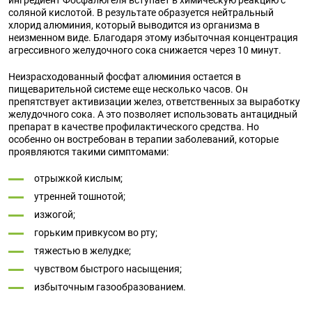
ингредиент Фосфалюгеля вступает в химическую реакцию с
соляной кислотой. В результате образуется нейтральный
хлорид алюминия, который выводится из организма в
неизменном виде. Благодаря этому избыточная концентрация
агрессивного желудочного сока снижается через 10 минут.
Неизрасходованный фосфат алюминия остается в
пищеварительной системе еще несколько часов. Он
препятствует активизации желез, ответственных за выработку
желудочного сока. А это позволяет использовать антацидный
препарат в качестве профилактического средства. Но
особенно он востребован в терапии заболеваний, которые
проявляются такими симптомами:
отрыжкой кислым;
утренней тошнотой;
изжогой;
горьким привкусом во рту;
тяжестью в желудке;
чувством быстрого насыщения;
избыточным газообразованием.