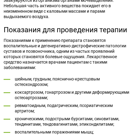
эвакуируются из организма органами мочевыделения.
Небольшая часть активного вещества покидает его в
неизмененном виде с каловыми массами и парами
выдыхаемого воздуха.
Показания для проведения терапии
Показаниями к применению препарата становятся
воспалительные и дегенеративно-дистрофические патологии
суставов и позвоночника, одним из частых проявлений
которых становятся болевые ощущения. Лекарственное
средство назначается врачами пациентам с такими
заболеваниями:
шейным, грудным, пояснично-крестцовым
остеохондрозом;
коксартрозом, гонартрозом и другими деформирующими
остеоартрозами;
ревматоидным, подагрическим, псориатическим
артритом;
хроническими, подострыми бурситами, синовитами,
тендинитами, тендовагинитами, эпикондилитами;
воспалительными поражениями мышц;