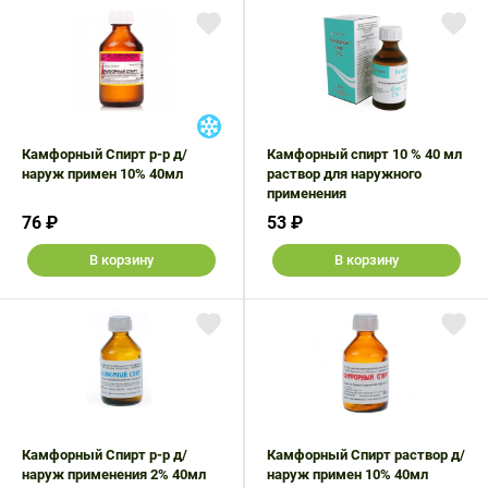
Поливитаминные
При
и гриппе
комплексы
простуде
Противоаллергические
Противовоспалительные
Пробиотики
Сахарный
препараты
препараты
диабет
Противогрибковые
Противоопухолевые
Тонизирующие
Фиточай/
препараты
препараты
чай
Камфорный Спирт р-р д/
Камфорный спирт 10 % 40 мл
Противопаразитарные
Растительные
наруж примен 10% 40мл
раствор для наружного
препараты
препараты
применения
76 ₽
53 ₽
Сердечно-
Система
сосудистые
обмена
В корзину
В корзину
препараты
веществ
Средства
Стоматологические
от
препараты
алкоголизма
и курения
Камфорный Спирт р-р д/
Камфорный Спирт раствор д/
наруж применения 2% 40мл
наруж примен 10% 40мл