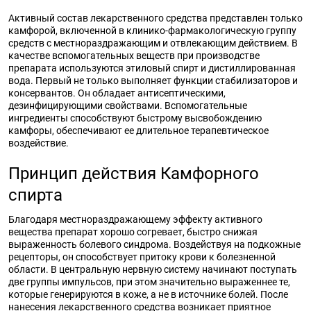
Активный состав лекарственного средства представлен только
камфорой, включенной в клинико-фармакологическую группу
средств с местнораздражающим и отвлекающим действием. В
качестве вспомогательных веществ при производстве
препарата используются этиловый спирт и дистиллированная
вода. Первый не только выполняет функции стабилизаторов и
консервантов. Он обладает антисептическими,
дезинфицирующими свойствами. Вспомогательные
ингредиенты способствуют быстрому высвобождению
камфоры, обеспечивают ее длительное терапевтическое
воздействие.
Принцип действия Камфорного
спирта
Благодаря местнораздражающему эффекту активного
вещества препарат хорошо согревает, быстро снижая
выраженность болевого синдрома. Воздействуя на подкожные
рецепторы, он способствует притоку крови к болезненной
области. В центральную нервную систему начинают поступать
две группы импульсов, при этом значительно выраженнее те,
которые генерируются в коже, а не в источнике болей. После
нанесения лекарственного средства возникает приятное