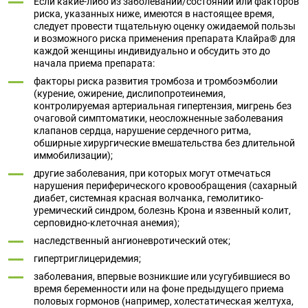
Если какие-либо из заболеваний/состояний или факторов
риска, указанных ниже, имеются в настоящее время,
следует провести тщательную оценку ожидаемой пользы
и возможного риска применения препарата Клайра® для
каждой женщины индивидуально и обсудить это до
начала приема препарата:
факторы риска развития тромбоза и тромбоэмболии
(курение, ожирение, дислипопротеинемия,
контролируемая артериальная гипертензия, мигрень без
очаговой симптоматики, неосложненные заболевания
клапанов сердца, нарушение сердечного ритма,
обширные хирургические вмешательства без длительной
иммобилизации);
другие заболевания, при которых могут отмечаться
нарушения периферического кровообращения (сахарный
диабет, системная красная волчанка, гемолитико-
уремический синдром, болезнь Крона и язвенный колит,
серповидно-клеточная анемия);
наследственный ангионевротический отек;
гипертриглицеридемия;
заболевания, впервые возникшие или усугубившиеся во
время беременности или на фоне предыдущего приема
половых гормонов (например, холестатическая желтуха,