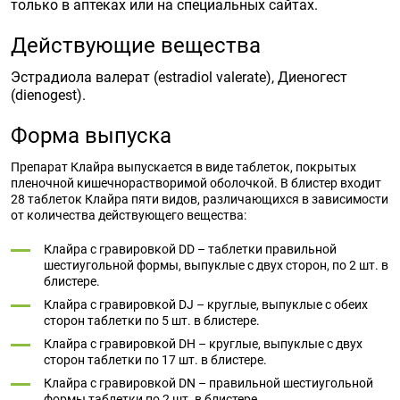
только в аптеках или на специальных сайтах.
Действующие вещества
Эстрадиола валерат (estradiol valerate), Диеногест
(dienogest).
Форма выпуска
Препарат Клайра выпускается в виде таблеток, покрытых
пленочной кишечнорастворимой оболочкой. В блистер входит
28 таблеток Клайра пяти видов, различающихся в зависимости
от количества действующего вещества:
Клайра с гравировкой DD – таблетки правильной
шестиугольной формы, выпуклые с двух сторон, по 2 шт. в
блистере.
Клайра с гравировкой DJ – круглые, выпуклые с обеих
сторон таблетки по 5 шт. в блистере.
Клайра с гравировкой DH – круглые, выпуклые с двух
сторон таблетки по 17 шт. в блистере.
Клайра с гравировкой DN – правильной шестиугольной
формы таблетки по 2 шт. в блистере.