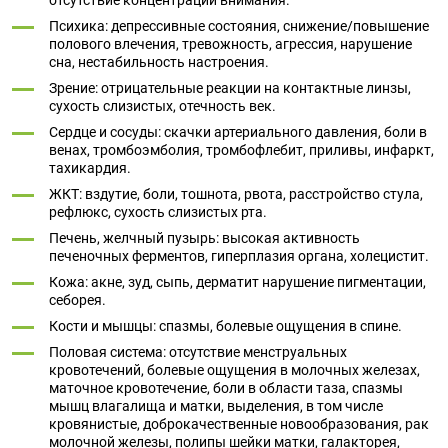
отсутствие концентрации внимания.
Психика: депрессивные состояния, снижение/повышение
полового влечения, тревожность, агрессия, нарушение
сна, нестабильность настроения.
Зрение: отрицательные реакции на контактные линзы,
сухость слизистых, отечность век.
Сердце и сосуды: скачки артериального давления, боли в
венах, тромбоэмболия, тромбофлебит, приливы, инфаркт,
тахикардия.
ЖКТ: вздутие, боли, тошнота, рвота, расстройство стула,
рефлюкс, сухость слизистых рта.
Печень, желчный пузырь: высокая активность
печеночных ферментов, гиперплазия органа, холецистит.
Кожа: акне, зуд, сыпь, дерматит нарушение пигментации,
себорея.
Кости и мышцы: спазмы, болевые ощущения в спине.
Половая система: отсутствие менструальных
кровотечений, болевые ощущения в молочных железах,
маточное кровотечение, боли в области таза, спазмы
мышц влагалища и матки, выделения, в том числе
кровянистые, доброкачественные новообразования, рак
молочной железы, полипы шейки матки, галакторея,