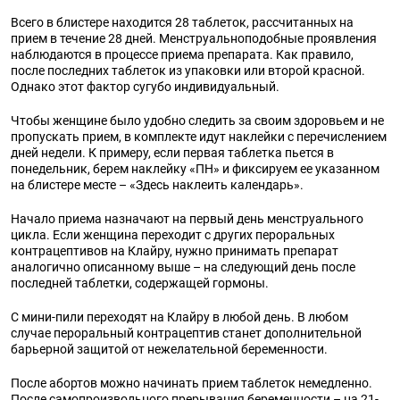
Всего в блистере находится 28 таблеток, рассчитанных на
прием в течение 28 дней. Менструальноподобные проявления
наблюдаются в процессе приема препарата. Как правило,
после последних таблеток из упаковки или второй красной.
Однако этот фактор сугубо индивидуальный.
Чтобы женщине было удобно следить за своим здоровьем и не
пропускать прием, в комплекте идут наклейки с перечислением
дней недели. К примеру, если первая таблетка пьется в
понедельник, берем наклейку «ПН» и фиксируем ее указанном
на блистере месте – «Здесь наклеить календарь».
Начало приема назначают на первый день менструального
цикла. Если женщина переходит с других пероральных
контрацептивов на Клайру, нужно принимать препарат
аналогично описанному выше – на следующий день после
последней таблетки, содержащей гормоны.
С мини-пили переходят на Клайру в любой день. В любом
случае пероральный контрацептив станет дополнительной
барьерной защитой от нежелательной беременности.
После абортов можно начинать прием таблеток немедленно.
После самопроизвольного прерывания беременности – на 21-