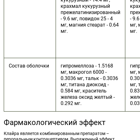
крахмал кукурузный
кра
прежелатинизированный
пре
- 9.6 мг, повидон 25 - 4
- 9.
мг, магния стеарат - 0.64
мг, 
мг.
мг.
Состав оболочки
гипромеллоза - 1.5168
гипр
мг, макрогол 6000 -
мг, 
0.3036 мг, тальк - 0.3036
0.30
мг, титана диоксид -
мг, 
0.584 мг, краситель
0.83
железа оксид желтый -
жел
0.292 мг.
0.03
Фармакологический эффект
Клайра является комбинированным препаратом –
пероральным контрацептивом. Выраженный эффект