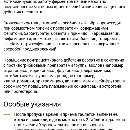
активизирующих работу ферментов печени вероятно
возникновение маточных кровотечений и снижение защитного
действия препарата.
Снижение контрацептивной способности Клайры происходит
при совместном приеме с препаратами, содержащими
фенитоин, барбитураты, бозентан, примидон, карбамазепин,
рифампицин и, возможно, также окскарбазепин, топирамат,
фелбамат, гризеофульвин, а также препараты, содержащие
зверобой продырявленный.
Повышение контрацептивного действия вероятно в сочетании
с противогрибковыми препаратами группы азолов (например,
итраконазол, вориконазол, флуконазол), верапамилом,
антибиотиками группы макролидов (например,
кларитромицин, эритромицин), дилтиаземом и грейпфрутовым
соком могут повышать плазменные концентрации эстрогена
или прогестерона.
Особые указания
После пропуска времени приема таблетки выпейте ее,
когда вспомнили, в день можно пить 2 таблетки, далее на
протяжении 9 суток желательно использовать