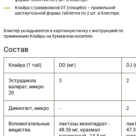
Клайра с гравировкой DT (плацебо) – правильной
шестиугольной формы таблетки по 2 шт. в блистере.
Блистер укладывается в картонную пачку с инструкцией по
применению Клайры на бумажном носителе.
Состав
Клайра (1 таб)
DD (мг)
DJ (
Эстрадиола
3
2
валерат, микро
20
Диеногест, микро
-
2
Вспомогательные
лактозы моногидрат -
лак
вещества
48.36 мг, крахмал
47.3
кукурузный - 14.4 мг,
куку