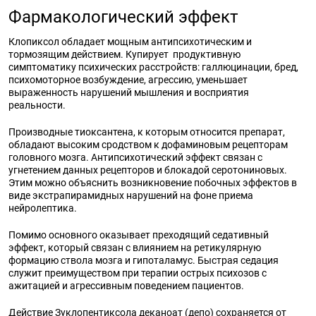
Фармакологический эффект
Клопиксол обладает мощным антипсихотическим и
тормозящим действием. Купирует продуктивную
симптоматику психических расстройств: галлюцинации, бред,
психомоторное возбуждение, агрессию, уменьшает
выраженность нарушений мышления и восприятия
реальности.
Производные тиоксантена, к которым относится препарат,
обладают высоким сродством к дофаминовым рецепторам
головного мозга. Антипсихотический эффект связан с
угнетением данных рецепторов и блокадой серотониновых.
Этим можно объяснить возникновение побочных эффектов в
виде экстрапирамидных нарушений на фоне приема
нейролептика.
Помимо основного оказывает преходящий седативный
эффект, который связан с влиянием на ретикулярную
формацию ствола мозга и гипоталамус. Быстрая седация
служит преимуществом при терапии острых психозов с
ажитацией и агрессивным поведением пациентов.
Действие Зуклопентиксола деканоат (депо) сохраняется от