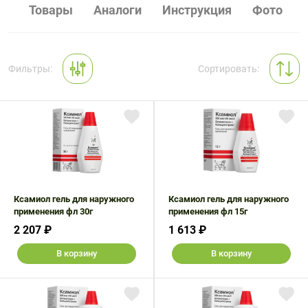
волос,
мочеполовой
для ванны
с магнием
Массаж и
с селеном
Опорно-
Товары
Аналоги
Инструкция
Фото
Дыхательная
Средства
Костно-
Стельки и
ногтей
системы
и душа
релаксация
двигательная
система
реабилитации
мышечная
корректоры
Витамины
Для
Для
Для
система
Средства
система
Средства
стопы
с цинком
беременных
мужчин
нервной
для
для
Перевязочные
и
Пластыри
Кровь и
Лечение
Фильтры:
Сортировать:
системы
ежедневной
защиты от
материалы
кормящих
кровообращение
диабета
гигиены
солнца и
Для
Для печени
Для детей
Презервативы,
Поливитаминные
Растворы
Мочеполовая
Нервная
для загара
памяти
гель-
препараты
для линз и
система
система
Уход за
Уход за
Для
смазки
Для
глаз
Рыбий жир
Обезболивающие
Пищеварительная
волосами
губами
пищеварения
сердца и
и Омега – 3
Расходные
Таблетницы
препараты
система
и
сосудов
Уход за
Уход за
изделия
очищения
Препараты
Препараты
лицом
ногами
Тесты
Уход за
организма
для
для
Ксамиол гель для наружного
Ксамиол гель для наружного
Уход за
Уход за
диагностические
больными
применения фл 30г
иммунитета
лечения
применения фл 15г
Для
Для
полостью
руками и
геморроя
2 207 ₽
1 613 ₽
Шприцы и
суставов и
щитовидной
рта
ногтями
иглы
костей
железы
Препараты
Препараты
В корзину
В корзину
Уход за
для слуха и
при
Коррекция
Пивные
телом
зрения
простудных
веса
дрожжи
заболеваниях