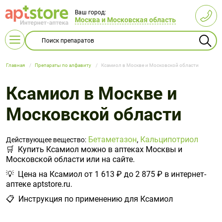
Ваш город:
Москва и Московская область
Главная
Препараты по алфавиту
Ксамиол в Москве и Московской области
Ксамиол в Москве и
Московской области
Витамины
L-карнитин
Беременным
Витамин B
Бальзамы
Все для
А и E
и
и сиропы
кормления
Акушерство
Женская
Глюкометры
Бандажи
Диетические
Антибактериальные
Косметические
Ингаляторы
Бинты
Пищевые
кормящим
Бетаметазон
детей
,
Кальципотриол
Действующее вещество:
Витамин С
Гематоген
Витамин D
Для глаз
и
гигиена
продукты
средства
средства
(небулайзеры)
эластичные
продукты
🛒 Купить Ксамиол можно в аптеках Москвы и
мамам
и
Аптечки
Беруши
гинекология
Московской области или на сайте.
Витаминные
Витаминные
Масла
Облучатели
Компрессионный
Массаж и
Пикфлуометры
Корсеты и
батончики
Детская
Детское
комплексы
Изделия из
препараты
Кислородные
💡 Цена на Ксамиол от 1 613 ₽ до 2 875 ₽ в интернет-
Вспомогательные
эфирные,
трикотаж
Гомеопатические
расслабление
корректоры
гигиена и
питание
Пульсоксиметры
Термометры
Для
резины
Для
баллоны
аптеке aptstore.ru.
средства
косметические
препараты
осанки
Витамины
Витамины
уход
женщин
иммунитета
Тонометры
📋 Инструкция по применению для Ксамиол
с железом
Лечебная
с кальцием
Линзы
Гормональные
Мужская
Массажеры
Дерматологические
Мыло и
Ортезы
Подгузники
Для кожи,
одежда
Для
заболевания
гигиена
и коврики
препараты
средства
Витамины
Витамины
и пеленки