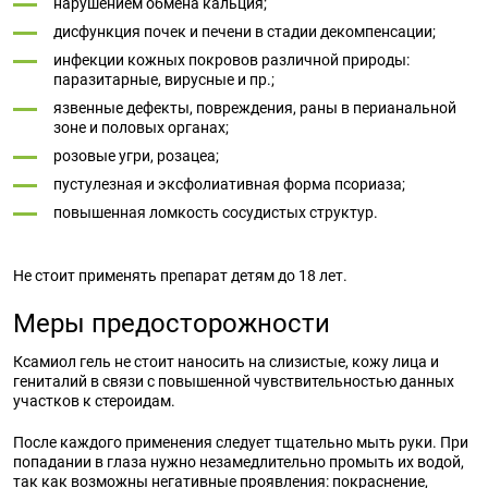
нарушением обмена кальция;
дисфункция почек и печени в стадии декомпенсации;
инфекции кожных покровов различной природы:
паразитарные, вирусные и пр.;
язвенные дефекты, повреждения, раны в перианальной
зоне и половых органах;
розовые угри, розацеа;
пустулезная и эксфолиативная форма псориаза;
повышенная ломкость сосудистых структур.
Не стоит применять препарат детям до 18 лет.
Меры предосторожности
Ксамиол гель не стоит наносить на слизистые, кожу лица и
гениталий в связи с повышенной чувствительностью данных
участков к стероидам.
После каждого применения следует тщательно мыть руки. При
попадании в глаза нужно незамедлительно промыть их водой,
так как возможны негативные проявления: покраснение,