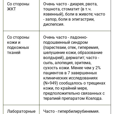
Со стороны
Очень часто - диарея, рвота,
ЖКТ
тошнота, стоматит (в т.ч.
язвенный), боли в животе; часто
- запор, боли в эпигастрии,
диспепсия.
Со стороны
Очень часто - ладонно-
кожи и
подошвенный синдром
подкожных
(парестезии, отек, гиперемия,
тканей
шелушение кожи, образование
волдырей), дерматит; часто -
сыпь, алопеция, эритема,
сухость кожи. Менее чем у 2%
пациентов в 7 завершенных
клинических исследованиях
(N=949) сообщалось о трещинах
кожи, по крайней мере,
предположительно связанных с
терапией препаратом Кселода.
Лабораторные
Часто - гипербилирубинемия.