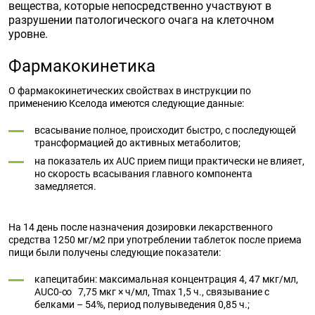
вещества, которые непосредственно участвуют в
разрушении патологического очага на клеточном
уровне.
Фармакокинетика
О фармакокинетических свойствах в инструкции по
применению Кселода имеются следующие данные:
всасывание полное, происходит быстро, с последующей
трансформацией до активных метаболитов;
на показатель их AUC прием пищи практически не влияет,
но скорость всасывания главного компонента
замедляется.
На 14 день после назначения дозировки лекарственного
средства 1250 мг/м2 при употреблении таблеток после приема
пищи были получены следующие показатели:
капецитабин: максимальная концентрация 4, 47 мкг/мл,
AUC0-∞ 7,75 мкг × ч/мл, Tmax 1,5 ч., связывание с
белками – 54%, период полувыведения 0,85 ч.;