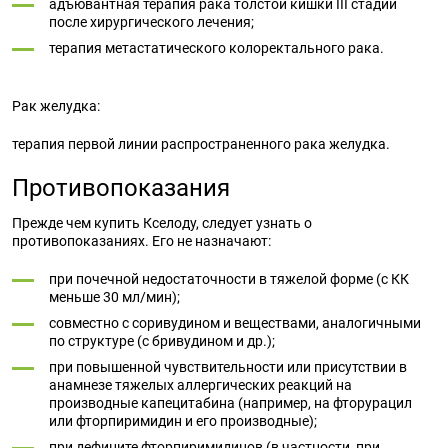
адъювантная терапия рака толстой кишки III стадии
после хирургического лечения;
терапия метастатического колоректального рака.
Рак желудка:
терапия первой линии распространенного рака желудка.
Противопоказания
Прежде чем купить Кселоду, следует узнать о
противопоказаниях. Его не назначают:
при почечной недостаточности в тяжелой форме (с КК
меньше 30 мл/мин);
совместно с соривудином и веществами, аналогичными
по структуре (с бривудином и др.);
при повышенной чувствительности или присутствии в
анамнезе тяжелых аллергических реакций на
производные капецитабина (например, на фторурацил
или фторпиримидин и его производные);
при дефиците фторпиримидинов (в частности, при