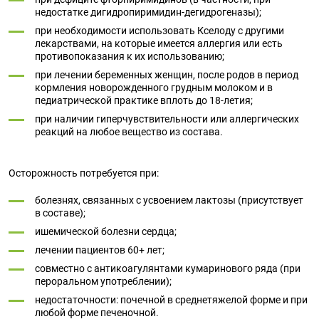
недостатке дигидропиримидин-дегидрогеназы);
при необходимости использовать Кселоду с другими
лекарствами, на которые имеется аллергия или есть
противопоказания к их использованию;
при лечении беременных женщин, после родов в период
кормления новорожденного грудным молоком и в
педиатрической практике вплоть до 18-летия;
при наличии гиперчувствительности или аллергических
реакций на любое вещество из состава.
Осторожность потребуется при:
болезнях, связанных с усвоением лактозы (присутствует
в составе);
ишемической болезни сердца;
лечении пациентов 60+ лет;
совместно с антикоагулянтами кумаринового ряда (при
пероральном употреблении);
недостаточности: почечной в среднетяжелой форме и при
любой форме печеночной.