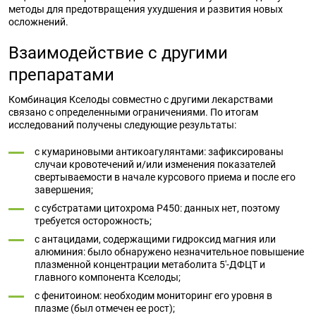
методы для предотвращения ухудшения и развития новых
осложнений.
Взаимодействие с другими
препаратами
Комбинация Кселоды совместно с другими лекарствами
связано с определенными ограничениями. По итогам
исследований получены следующие результаты:
с кумариновыми антикоагулянтами: зафиксированы
случаи кровотечений и/или изменения показателей
свертываемости в начале курсового приема и после его
завершения;
с субстратами цитохрома Р450: данных нет, поэтому
требуется осторожность;
с антацидами, содержащими гидроксид магния или
алюминия: было обнаружено незначительное повышение
плазменной концентрации метаболита 5'-ДФЦТ и
главного компонента Кселоды;
с фенитоином: необходим мониторинг его уровня в
плазме (был отмечен ее рост);