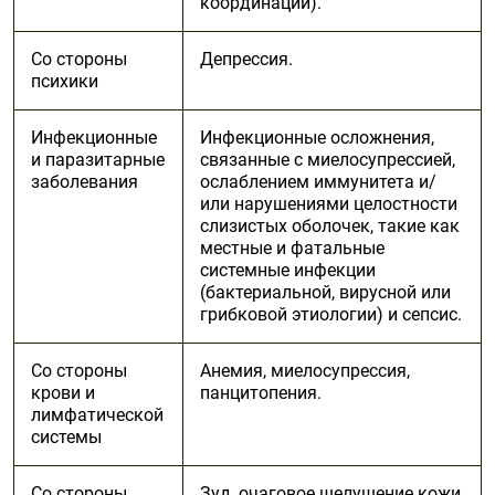
координации).
Со стороны
Депрессия.
психики
Инфекционные
Инфекционные осложнения,
и паразитарные
связанные с миелосупрессией,
заболевания
ослаблением иммунитета и/
или нарушениями целостности
слизистых оболочек, такие как
местные и фатальные
системные инфекции
(бактериальной, вирусной или
грибковой этиологии) и сепсис.
Со стороны
Анемия, миелосупрессия,
крови и
панцитопения.
лимфатической
системы
Со стороны
Зуд, очаговое шелушение кожи,