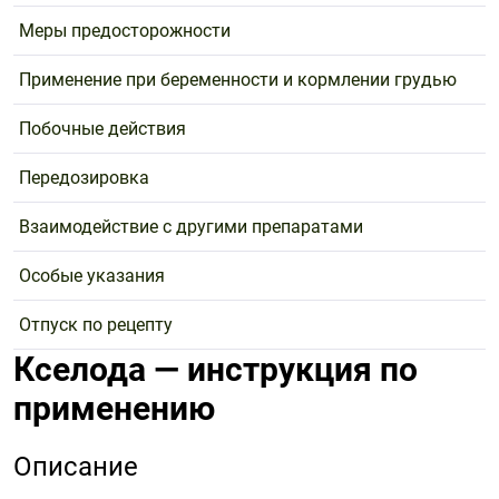
Поливитаминные
При
и гриппе
Меры предосторожности
комплексы
простуде
Противоаллергические
Противовоспалительные
Пробиотики
Сахарный
препараты
препараты
Применение при беременности и кормлении грудью
диабет
Противогрибковые
Противоопухолевые
Побочные действия
Тонизирующие
Фиточай/
препараты
препараты
чай
Противопаразитарные
Растительные
Передозировка
препараты
препараты
Взаимодействие с другими препаратами
Сердечно-
Система
сосудистые
обмена
Особые указания
препараты
веществ
Средства
Стоматологические
Отпуск по рецепту
от
препараты
Кселода — инструкция по
алкоголизма
применению
и курения
Описание