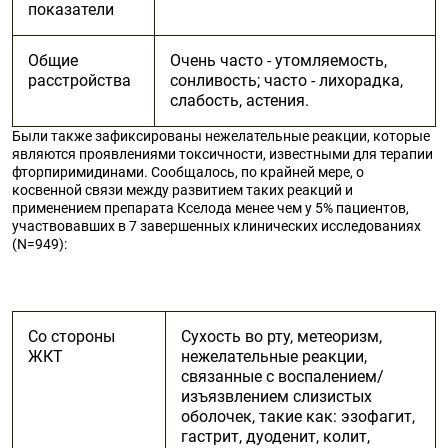
показатели
Общие
Очень часто - утомляемость,
расстройства
сонливость; часто - лихорадка,
слабость, астения.
Были также зафиксированы нежелательные реакции, которые
являются проявлениями токсичности, известными для терапии
фторпиримидинами. Сообщалось, по крайней мере, о
косвенной связи между развитием таких реакций и
применением препарата Кселода менее чем у 5% пациентов,
участвовавших в 7 завершенных клинических исследованиях
(N=949):
Со стороны
Сухость во рту, метеоризм,
ЖКТ
нежелательные реакции,
связанные с воспалением/
изъязвлением слизистых
оболочек, такие как: эзофагит,
гастрит, дуоденит, колит,