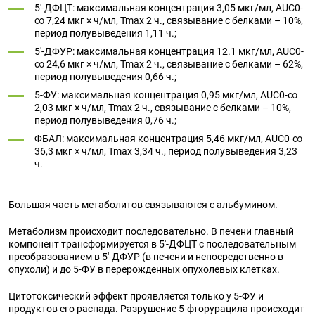
5'-ДФЦТ: максимальная концентрация 3,05 мкг/мл, AUC0-
∞ 7,24 мкг × ч/мл, Tmax 2 ч., связывание с белками – 10%,
период полувыведения 1,11 ч.;
5'-ДФУР: максимальная концентрация 12.1 мкг/мл, AUC0-
∞ 24,6 мкг × ч/мл, Tmax 2 ч., связывание с белками – 62%,
период полувыведения 0,66 ч.;
5-ФУ: максимальная концентрация 0,95 мкг/мл, AUC0-∞
2,03 мкг × ч/мл, Tmax 2 ч., связывание с белками – 10%,
период полувыведения 0,76 ч.;
ФБАЛ: максимальная концентрация 5,46 мкг/мл, AUC0-∞
36,3 мкг × ч/мл, Tmax 3,34 ч., период полувыведения 3,23
ч.
Большая часть метаболитов связываются с альбумином.
Метаболизм происходит последовательно. В печени главный
компонент трансформируется в 5'-ДФЦТ с последовательным
преобразованием в 5'-ДФУР (в печени и непосредственно в
опухоли) и до 5-ФУ в перерожденных опухолевых клетках.
Цитотоксический эффект проявляется только у 5-ФУ и
продуктов его распада. Разрушение 5-фторурацила происходит