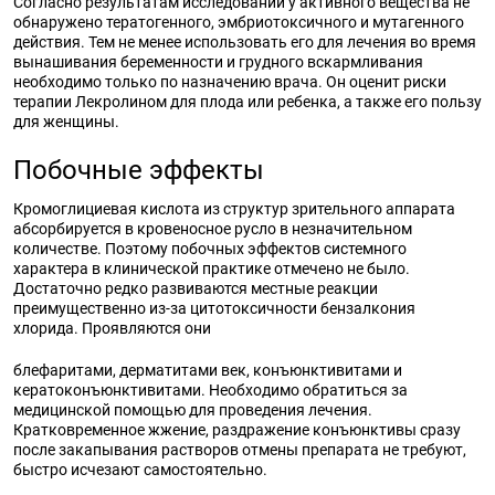
Согласно результатам исследований у активного вещества не
обнаружено тератогенного, эмбриотоксичного и мутагенного
действия. Тем не менее использовать его для лечения во время
вынашивания беременности и грудного вскармливания
необходимо только по назначению врача. Он оценит риски
терапии Лекролином для плода или ребенка, а также его пользу
для женщины.
Побочные эффекты
Кромоглициевая кислота из структур зрительного аппарата
абсорбируется в кровеносное русло в незначительном
количестве. Поэтому побочных эффектов системного
характера в клинической практике отмечено не было.
Достаточно редко развиваются местные реакции
преимущественно из-за цитотоксичности бензалкония
хлорида. Проявляются они
блефаритами, дерматитами век, конъюнктивитами и
кератоконъюнктивитами. Необходимо обратиться за
медицинской помощью для проведения лечения.
Кратковременное жжение, раздражение конъюнктивы сразу
после закапывания растворов отмены препарата не требуют,
быстро исчезают самостоятельно.