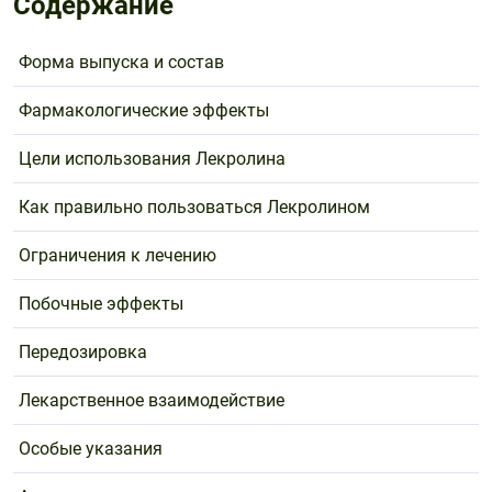
Содержание
Поливитаминные
При
и гриппе
комплексы
простуде
Противоаллергические
Противовоспалительные
Форма выпуска и состав
Пробиотики
Сахарный
препараты
препараты
диабет
Противогрибковые
Противоопухолевые
Фармакологические эффекты
Тонизирующие
Фиточай/
препараты
препараты
чай
Цели использования Лекролина
Противопаразитарные
Растительные
препараты
препараты
Как правильно пользоваться Лекролином
Сердечно-
Система
Ограничения к лечению
сосудистые
обмена
препараты
веществ
Побочные эффекты
Средства
Стоматологические
от
препараты
Передозировка
алкоголизма
и курения
Лекарственное взаимодействие
Особые указания