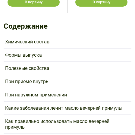
Поливитаминные
При
В корзину
В корзину
и гриппе
комплексы
простуде
Противоаллергические
Противовоспалительные
Пробиотики
Сахарный
препараты
препараты
Содержание
диабет
Противогрибковые
Противоопухолевые
Тонизирующие
Фиточай/
препараты
препараты
Химический состав
чай
Противопаразитарные
Растительные
препараты
препараты
Формы выпуска
Сердечно-
Система
Полезные свойства
сосудистые
обмена
препараты
веществ
При приеме внутрь
Средства
Стоматологические
от
препараты
При наружном применении
алкоголизма
Какие заболевания лечит масло вечерней примулы
и курения
Как правильно использовать масло вечерней
примулы