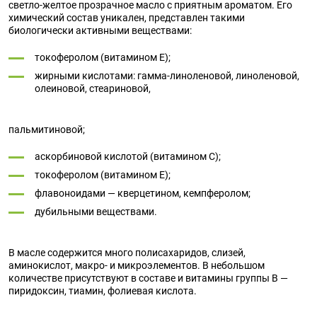
светло-желтое прозрачное масло с приятным ароматом. Его
химический состав уникален, представлен такими
биологически активными веществами:
токоферолом (витамином E);
жирными кислотами: гамма-линоленовой, линоленовой,
олеиновой, стеариновой,
пальмитиновой;
аскорбиновой кислотой (витамином C);
токоферолом (витамином E);
флавоноидами — кверцетином, кемпферолом;
дубильными веществами.
В масле содержится много полисахаридов, слизей,
аминокислот, макро- и микроэлементов. В небольшом
количестве присутствуют в составе и витамины группы B —
пиридоксин, тиамин, фолиевая кислота.