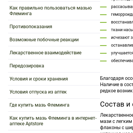
рассасываю
Как правильно пользоваться мазью
Флеминга
геморроида
восстанавл
Противопоказания
ткани нас
исчезают з
Возможные побочные реакции
останавлив
Лекарственное взаимодействие
улучшается
обеспечив
Передозировка
Благодаря осо
Условия и сроки хранения
Наличие в сос
редкое возник
Условия отпуска из аптек
Состав и
Где купить мазь Флеминга
Лекарственное
Как купить мазь Флеминга в интернет-
мази с легким
аптеке Aptstore
флаконы с ши