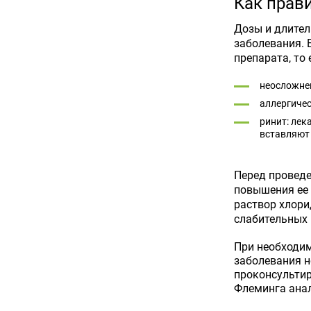
Как прав
Дозы и длител
заболевания. 
препарата, то
неосложнен
аллергичес
ринит: лек
вставляют 
Перед проведе
повышения ее 
раствор хлори
слабительных 
При необходим
заболевания н
проконсультир
Флеминга ана