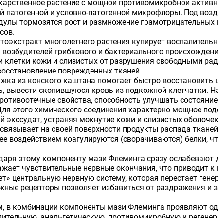
карственное растение с мощной противомикробной активн
й патогенной и условно-патогенной микрофлоры. Под воз
дулы тормозятся рост и размножение грамотрицательных 
сов.
тоэкстракт многолетнего растения купирует воспалительны
возбудителей грибкового и бактериального происхождени
клетки кожи и слизистых от разрушения свободными ради
восстановление поврежденных тканей.
жка из конского каштана помогает быстро восстановить 
, вывести скопившуюся кровь из подкожной клетчатки. Н
отивоотечные свойства, способность улучшать состояние 
Для этого химического соединения характерно мощное по
й экссудат, устраняя мокнутие кожи и слизистых оболоче
 связывает на своей поверхности продукты распада тканей
 ее воздействием коагулируются (сворачиваются) белки, 
даря этому компоненту мази Флеминга сразу ослабевают
жает чувствительные нервные окончания, что приводит к
т» центральную нервную систему, которая перестает ген
жные рецепторы позволяет избавиться от раздражения и з
м, в комбинации компоненты мази Флеминга проявляют о
ительную, анальгетическую, противомикробную и регенер