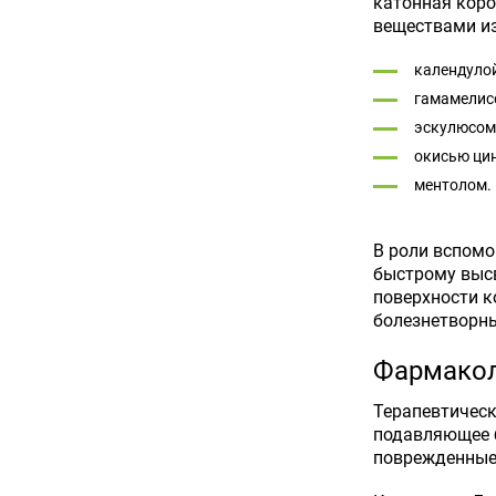
катонная коро
веществами из
календулой
гамамелис
эскулюсом
окисью цин
ментолом.
В роли вспомо
быстрому высв
поверхности к
болезнетворн
Фармакол
Терапевтичес
подавляющее б
поврежденные