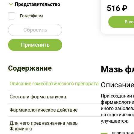
Представительство
516 ₽
Гомеофарм
В к
Сбросить
Применить
Содержание
Мазь ф
Описание гомеопатического препарата
Описание
При создании
Состав и форма выпуска
фармакологии.
иного заболев
Фармакологическое действие
патологическо
улучшается:
Для чего предназначена мазь
Флеминга
происходит