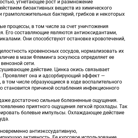
остью, угнетающее рост и размножение
действием биоактивных веществ из химического
и грамположительных бактерий, грибков и некоторых
е процессы, в том числе за счет уничтожения
я. Его составляющие являются антиоксидантами,
калами. Они способствуют остановке кровотечений,
целостность кровеносных сосудов, нормализовать их
аличие в мази Флеминга эскулюса определяет ее
венозной сети.
дсушивающее действие. Цинка окись связывает
к. Проявляет она и адсорбирующий эффект —
, в том числе образующиеся в ходе воспалительного
что становится причиной ослабления инфекционного
 даже достаточно сильные болезненные ощущения.
 появлению приятного ощущения легкой прохлады. Так
ерировать болевые импульсы. Охлаждающее действие
уда.
дновременно антиэкссудативную,
ирующую активность. Ее курсовое использование