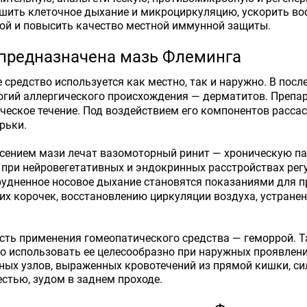
шить клеточное дыхание и микроциркуляцию, ускорить во
ой и повысить качество местной иммунной защиты.
 предназначена мазь Флеминга
 средство используется как местно, так и наружно. В пос
гий аллергического происхождения — дерматитов. Препарат
ческое течение. Под воздействием его компонентов рассас
рьки.
ением мази лечат вазомоторный ринит — хроническую пат
ри нейровегетативных и эндокринных расстройствах регу
рудненное носовое дыхание становятся показаниями для п
их корочек, восстановлению циркуляции воздуха, устране
сть применения гомеопатического средства — геморрой. 
то использовать ее целесообразно при наружных проявлени
ых узлов, выраженных кровотечений из прямой кишки, си
стью, зудом в заднем проходе.