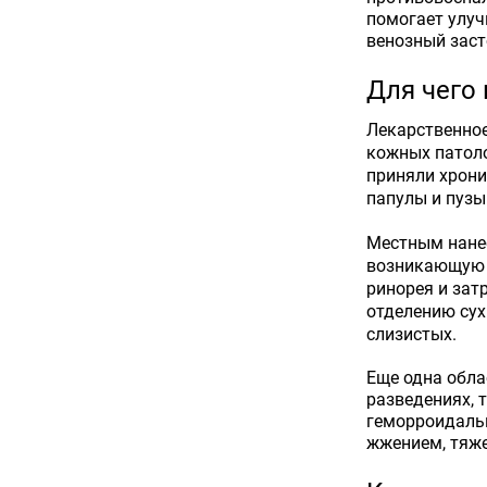
помогает улуч
венозный заст
Для чего
Лекарственное
кожных патоло
приняли хрони
папулы и пузы
Местным нанес
возникающую п
ринорея и зат
отделению сух
слизистых.
Еще одна обла
разведениях, 
геморроидальн
жжением, тяже