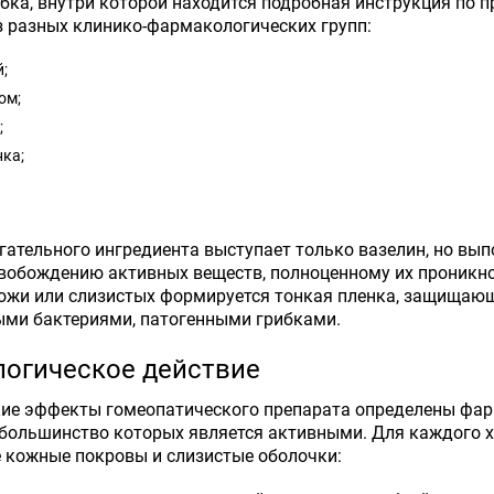
бка, внутри которой находится подробная инструкция по 
 разных клинико-фармакологических групп:
;
ом;
;
ка;
гательного ингредиента выступает только вазелин, но вы
обождению активных веществ, полноценному их проникнов
ожи или слизистых формируется тонкая пленка, защищающ
ыми бактериями, патогенными грибками.
огическое действие
кие эффекты гомеопатического препарата определены фа
ольшинство которых является активными. Для каждого ха
 кожные покровы и слизистые оболочки: