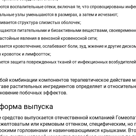
тся воспалительные отеки, включая те, что спровоцированы инфе
льные узлы уменьшаются в размерах, а затем и исчезают;
ивается структура слизистых оболочек;
ыщаются питательными и биоактивными веществами, своевременно
астойные явления в венозной кровеносной сети;
ается кровотечение, ослабевают боли, зуд, жжение и другие диск
 кровоток и лимфоотток;
ается защита поврежденных тканей от инфекционных возбудителей
бой комбинации компонентов терапевтическое действие ма
таве растительных ингредиентов определяет и относительн
новение побочных эффектов.
 форма выпуска
 средство выпускается отечественной компанией Гомеопа
 желтоватым или кремовым оттенком, специфическим, но 
рокими горловинами и навинчивающимися крышками. Вто