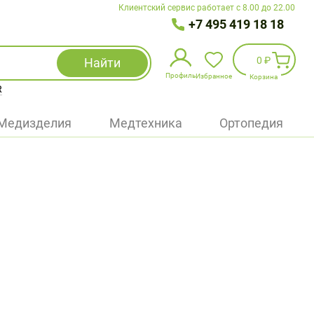
Клиентский сервис работает с 8.00 до 22.00
+7 495 419 18 18
0 ₽
Найти
Профиль
Избранное
Корзина
R
Избранное
(
0
)
Медизделия
Медтехника
Ортопедия
Войти
БАД
Медицинская техника (приборы)
Наборы
Упаковка