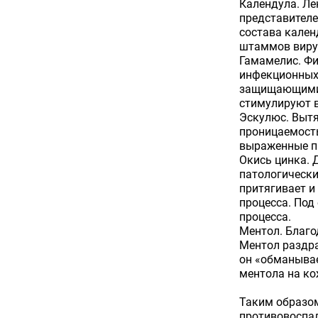
Календула. Ле
представителе
состава кален
штаммов виру
Гамамелис. Фи
инфекционных 
защищающими 
стимулируют 
Эскулюс. Вытя
проницаемость
выраженные пр
Окись цинка. 
патологически
притягивает и
процесса. Под
процесса.
Ментол. Благо
Ментол раздра
он «обманывае
ментола на ко
Таким образо
противовоспал