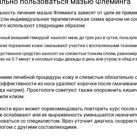
ильно пользоваться мазью Флеминга
ьность лечения мазью Флеминга зависят от цели ее приме
Если индивидуальная терапевтическая схема врачом не со
 его используют следующим образом:
ный внешний геморрой: наносят мазь до трех раз в сутки, пользуяс
кие поражения кожи: смазывают участки с воспаленными тканями 
арственное средство наносят на слизистые тонким слоем, равноме
их на 5-7 минут в носовые ходы дважды в день или утром, в обед и 
нием лечебной процедуры кожу и слизистые обязательно 
эффективности из носа удаляют корочки после смачивани
да натрия). Проктологи советуют также опорожнить кише
или клизм.
ости врач может порекомендовать повторить курс после
е ослабевают или их выраженность уменьшается незначител
оваться со специалистом. Врач уточнит диагноз, скоррек
логом с другими составляющими.