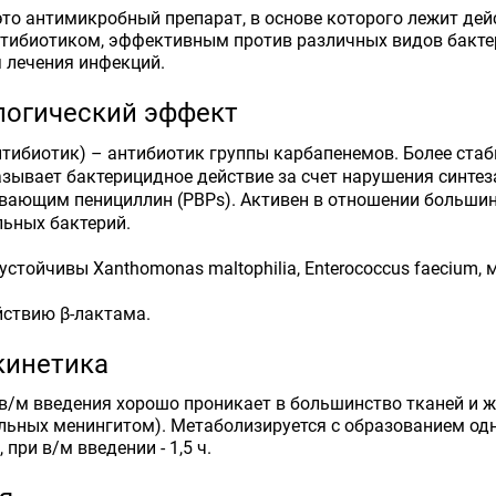
то антимикробный препарат, в основе которого лежит дей
тибиотиком, эффективным против различных видов бакте
 лечения инфекций.
огический эффект
тибиотик) – антибиотик группы карбапенемов. Более стаб
зывает бактерицидное действие за счет нарушения синтез
вающим пенициллин (PBPs). Активен в отношении больши
ьных бактерий.
устойчивы Xanthomonas maltophilia, Enterococcus faecium
йствию β-лактама.
кинетика
 в/м введения хорошо проникает в большинство тканей и ж
льных менингитом). Метаболизируется с образованием одн
 при в/м введении - 1,5 ч.