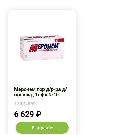
Меронем пор д/р-ра д/
в/в введ 1г фл №10
10 шт. в уп.
6 629 ₽
В корзину