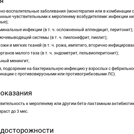
я
но-воспалительные заболевания (монотерапия или в комбинации 
анные чувствительными к меропенему возбудителями: инфекции ниж
ые);
инальные инфекции (в т. ч. осложненный аппендицит, перитонит);
очевыводящей системы (в т. ч. пиелонефрит, пиелит);
ожи и мягких тканей (в т. ч. рожа, импетиго, вторично инфициров
рганов малого таза (в т. ч. эндометрит, пельвиоперитонит);
ьный менингит;
, подозрение на бактериальную инфекцию у взрослых с фебрильно
бинации с противовирусными или противогрибковыми ЛС).
оказания
вительность к меропенему или другим бета-лактамным антибиотик
зраст до 3 мес.
досторожности