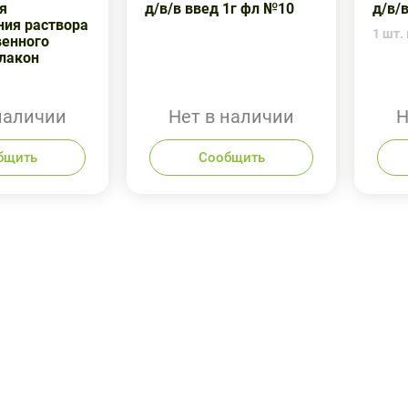
я
д/в/в введ 1г фл №10
д/в/
ния раствора
1 шт. 
венного
лакон
наличии
Нет в наличии
Н
бщить
Сообщить