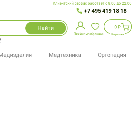
Клиентский сервис работает с 8.00 до 22.00
+7 495 419 18 18
0 ₽
Найти
Профиль
Избранное
Корзина
R
Избранное
(
0
)
Медизделия
Медтехника
Ортопедия
Войти
БАД
Медицинская техника (приборы)
Наборы
Упаковка