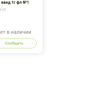
в введ 1г фл №1
в уп.
ет в наличии
Сообщить