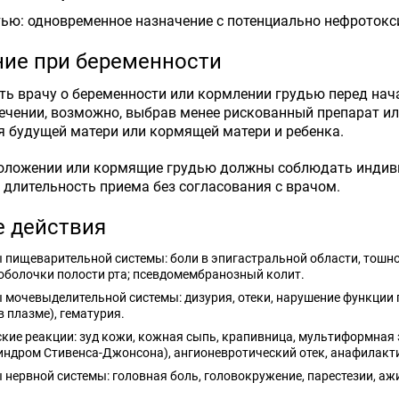
ью: одновременное назначение с потенциально нефротокс
ие при беременности
ь врачу о беременности или кормлении грудью перед нач
чении, возможно, выбрав менее рискованный препарат ил
я будущей матери или кормящей матери и ребенка.
положении или кормящие грудью должны соблюдать индив
 длительность приема без согласования с врачом.
 действия
 пищеварительной системы: боли в эпигастральной области, тошнота
оболочки полости рта; псевдомембранозный колит.
 мочевыделительной системы: дизурия, отеки, нарушение функции
 плазме), гематурия.
кие реакции: зуд кожи, кожная сыпь, крапивница, мультиформная
индром Стивенса-Джонсона), ангионевротический отек, анафилакт
 нервной системы: головная боль, головокружение, парестезии, а