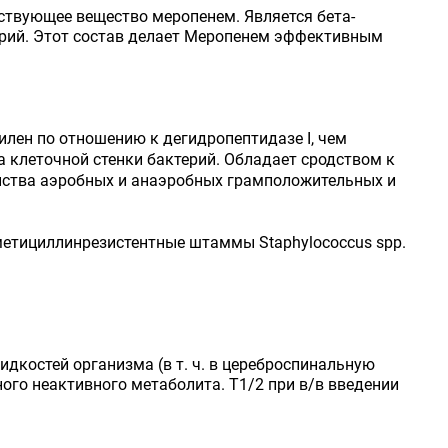
ствующее вещество меропенем. Является бета-
рий. Этот состав делает Меропенем эффективным
илен по отношению к дегидропептидазе I, чем
а клеточной стенки бактерий. Обладает сродством к
нства аэробных и анаэробных грамположительных и
, метициллинрезистентные штаммы Staphylococcus spp.
идкостей организма (в т. ч. в цереброспинальную
ого неактивного метаболита. T1/2 при в/в введении