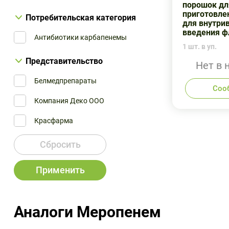
порошок дл
приготовле
Потребительская категория
для внутри
введения ф
Антибиотики карбапенемы
1 шт. в уп.
Представительство
Нет в 
Белмедпрепараты
Соо
Компания Деко ООО
Красфарма
Сбросить
Применить
Аналоги Меропенем