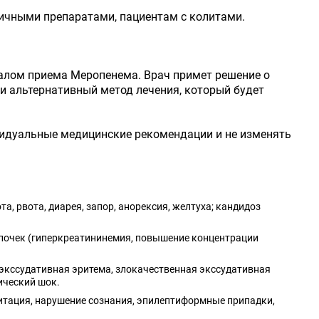
ичными препаратами, пациентам с колитами.
алом приема Меропенема. Врач примет решение о
и альтернативный метод лечения, который будет
идуальные медицинские рекомендации и не изменять
, рвота, диарея, запор, анорексия, желтуха; кандидоз
 почек (гиперкреатининемия, повышение концентрации
 экссудативная эритема, злокачественная экссудативная
ический шок.
житация, нарушение сознания, эпилептиформные припадки,