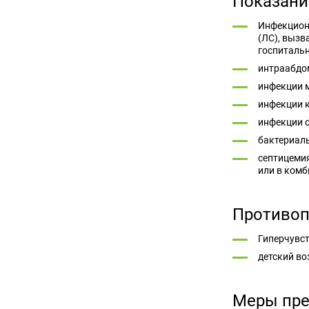
Показани
Инфекцион
(ЛС), вызв
госпитальн
интраабдом
инфекции м
инфекции к
инфекции о
бактериал
септицемия
или в ком
Противоп
Гиперчувст
детский во
Меры пре