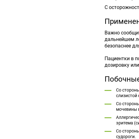
С осторожност
Применен
Важно сообщит
дальнейшем ле
безопаснее дл
Пациентки в 
дозировку или
Побочные
Со стороны
слизистой 
Со стороны
мочевины в
Аллергичес
эритема (с
Со стороны
судороги.