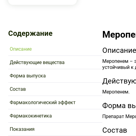
Содержание
Меропе
Описание
Описани
Меропенем – э
Действующие вещества
устойчивый к 
Форма выпуска
Действу
Состав
Меропенем.
Фармакологический эффект
Форма вы
Фармакокинетика
Препарат Меро
Состав
Показания