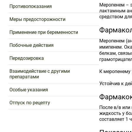
Меропенем – э
Противопоказания
лактамным ан
средством для
Меры предосторожности
Фармакол
Применение при беременности
Меропенем (ан
Побочные действия
имипенем. Ока
белкам, связы
Передозировка
грамотрицател
Взаимодействие с другими
К меропенему 
препаратами
Устойчив к де
Особые указания
Фармако
Отпуск по рецепту
После в/в или
жидкость у бо
составляет 1 ч,