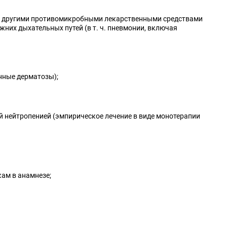
с другими противомикробными лекарственными средствами
них дыхательных путей (в т. ч. пневмонии, включая
анные дерматозы);
й нейтропенией (эмпирическое лечение в виде монотерапии
ам в анамнезе;