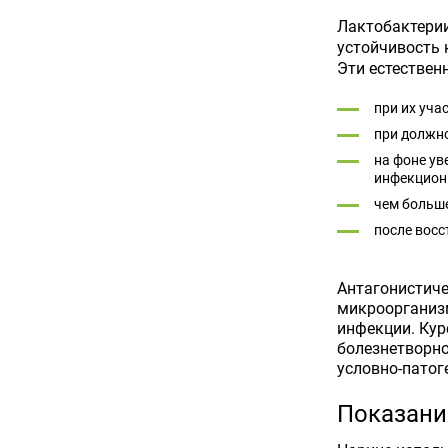
Лактобактерии
устойчивость 
Эти естествен
при их уча
при должно
на фоне ув
инфекцион
чем больше
после восс
Антагонистиче
микроорганизм
инфекции. Кур
болезнетворно
условно-патог
Показани