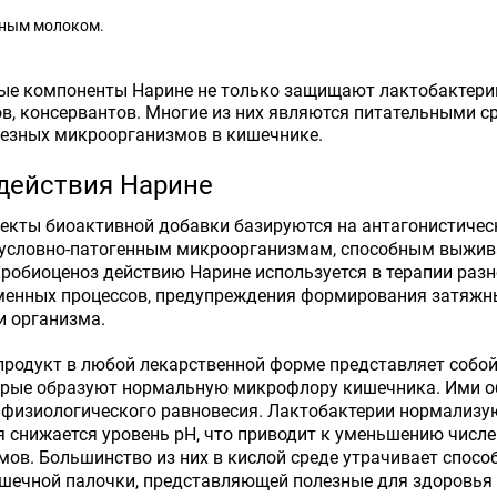
ным молоком.
ые компоненты Нарине не только защищают лактобактерии
в, консервантов. Многие из них являются питательными 
лезных микроорганизмов в кишечнике.
действия Нарине
кты биоактивной добавки базируются на антагонистическ
 условно-патогенным микроорганизмам, способным выжива
обиоценоз действию Нарине используется в терапии разно
менных процессов, предупреждения формирования затяжн
и организма.
продукт в любой лекарственной форме представляет собо
орые образуют нормальную микрофлору кишечника. Ими об
физиологического равновесия. Лактобактерии нормализую
 снижается уровень pH, что приводит к уменьшению числе
ов. Большинство из них в кислой среде утрачивает спосо
ишечной палочки, представляющей полезные для здоровья