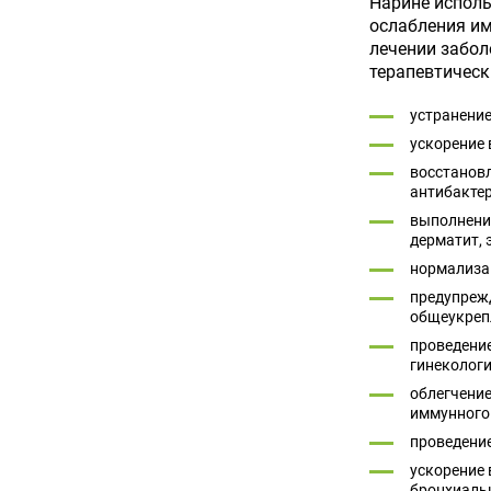
Нарине исполь
ослабления им
лечении забол
терапевтическ
устранение
ускорение
восстановл
антибактер
выполнение
дерматит, 
нормализа
предупрежд
общеукреп
проведение
гинекологи
облегчени
иммунного 
проведение
ускорение
бронхиальн