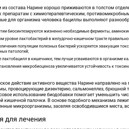
 из состава Нарине хорошо приживаются в толстом отдел
к препаратам с химиотерапевтическим, противомикробным
ные для организма человека бациллы выполняют разнооб
стии биосинтезируются жизненно необходимые ферменты, аминоки
м уровне лактобактерий в желудочно-кишечном тракте правильно 
еличения популяции полезных бактерий ускоряется эвакуация токс
ных патологий;
 лактобацилл в кишечнике, тем лучше усваиваются в организме ка
тановления микробиоценоза увеличивается устойчивость к токсин
ское действие активного вещества Нарине направлено на 
ы, провоцирующие дизентерию, сальмонеллез, брюшной ти
совое использование биодобавки помогает уменьшить числ
й кишечной палочки. В основе подобного механизма лежит
енные микроорганизмы, заселяя освободившиеся места, в
я для лечения