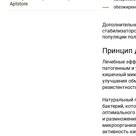
Aptstore
обезжирен
Дополнительн
стабилизаторо
популяции по
Принцип 
Лечебные эффе
патогенным и
кишечный микр
улучшения об
резистентност
Натуральный 
бактерий, кот
оптимального 
и размножения
микроорганизм
активность к