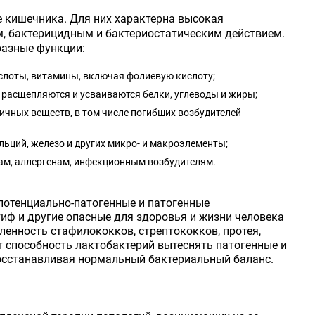
е кишечника. Для них характерна высокая
, бактерицидным и бактериостатическим действием.
разные функции:
слоты, витамины, включая фолиевую кислоту;
расщепляются и усваиваются белки, углеводы и жиры;
ичных веществ, в том числе погибших возбудителей
льций, железо и других микро- и макроэлементы;
ам, аллергенам, инфекционным возбудителям.
потенциально-патогенные и патогенные
ф и другие опасные для здоровья и жизни человека
енность стафилококков, стрептококков, протея,
 способность лактобактерий вытеснять патогенные и
осстанавливая нормальный бактериальный баланс.