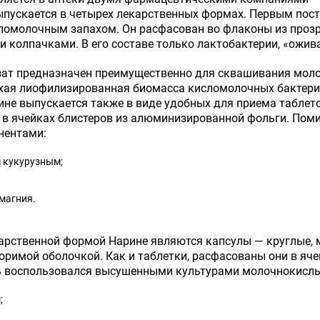
пускается в четырех лекарственных формах. Первым пост
омолочным запахом. Он расфасован во флаконы из прозр
колпачками. В его составе только лактобактерии, «ожив
ат предназначен преимущественно для сквашивания моло
ухая лиофилизированная биомасса кисломолочных бактери
ине выпускается также в виде удобных для приема таблеток
 в ячейках блистеров из алюминизированной фольги. Пом
нентами:
 кукурузным;
магния.
арственной формой Нарине являются капсулы — круглые, м
римой оболочкой. Как и таблетки, расфасованы они в яче
ь воспользовался высушенными культурами молочнокислы
;