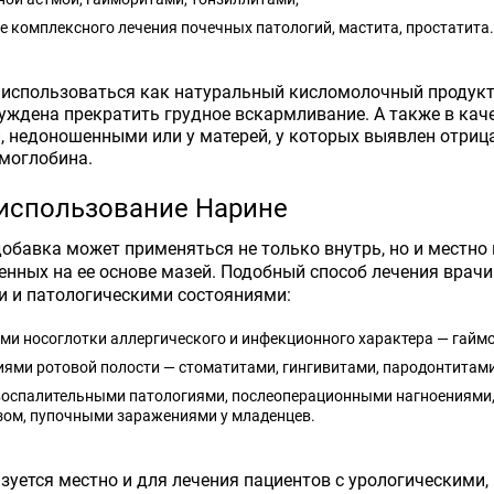
 комплексного лечения почечных патологий, мастита, простатита.
использоваться как натуральный кисломолочный продукт 
ждена прекратить грудное вскармливание. А также в кач
 недоношенными или у матерей, у которых выявлен отриц
моглобина.
использование Нарине
обавка может применяться не только внутрь, но и местно 
енных на ее основе мазей. Подобный способ лечения врач
 и патологическими состояниями:
ми носоглотки аллергического и инфекционного характера — гайм
ями ротовой полости — стоматитами, гингивитами, пародонтитами
оспалительными патологиями, послеоперационными нагноениями,
зом, пупочными заражениями у младенцев.
зуется местно и для лечения пациентов с урологическими