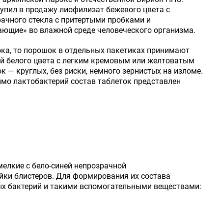
упил в продажу лиофилизат бежевого цвета с
ачного стекла с притертыми пробками и
ающие» во влажной среде человеческого организма.
ка, то порошок в отдельных пакетиках принимают
й белого цвета с легким кремовым или желтоватым
 — круглых, без риски, немного зернистых на изломе.
имо лактобактерий состав таблеток представлен
елкие с бело-синей непрозрачной
йки блистеров. Для формирования их состава
х бактерий и такими вспомогательными веществами: