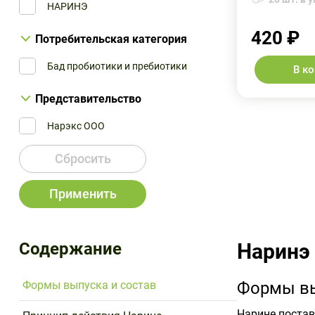
Нарине ООО
НАРИНЭ
420 ₽
Потребительская категория
Бад пробиотики и пребиотики
В к
Представительство
Нарэкс ООО
Сбросить
Применить
Содержание
Наринэ
Формы выпуска и состав
Формы вы
Нарине постав