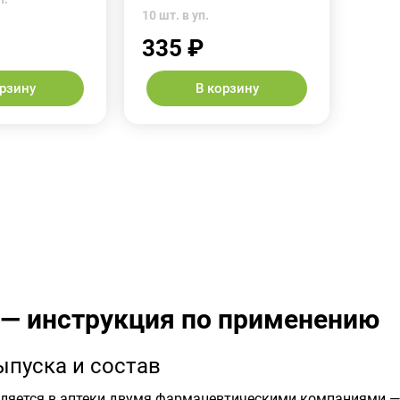
10 шт. в уп.
335 ₽
орзину
В корзину
 — инструкция по применению
пуска и состав
ляется в аптеки двумя фармацевтическими компаниями —