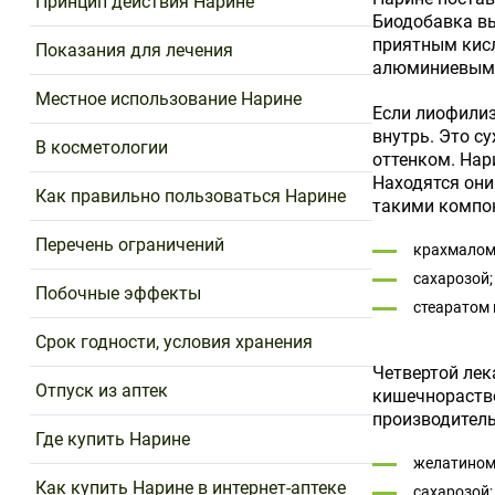
Принцип действия Нарине
Биодобавка вы
приятным кисл
Показания для лечения
алюминиевыми 
Местное использование Нарине
Если лиофилиз
внутрь. Это с
В косметологии
оттенком. Нар
Находятся они
Как правильно пользоваться Нарине
такими компо
Перечень ограничений
крахмалом
сахарозой;
Побочные эффекты
стеаратом 
Срок годности, условия хранения
Четвертой лек
Отпуск из аптек
кишечнораство
производител
Где купить Нарине
желатином
Как купить Нарине в интернет-аптеке
сахарозой;