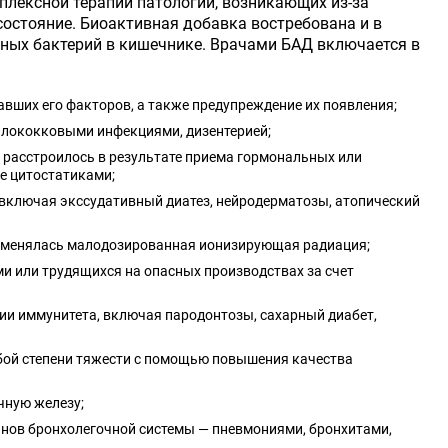
плексной терапии патологий, возникающих из-за
остояние. Биоактивная добавка востребована и в
зных бактерий в кишечнике. Врачами БАД включается в
вших его факторов, а также предупреждение их появления;
илококковыми инфекциями, дизентерией;
 расстроилось в результате приема гормональных или
ле цитостатиками;
 включая экссудативный диатез, нейродерматозы, атопический
рименялась малодозированная ионизирующая радиация;
и или трудящихся на опасных производствах за счет
ии иммунитета, включая пародонтозы, сахарный диабет,
бой степени тяжести с помощью повышения качества
чную железу;
нов бронхолегочной системы — пневмониями, бронхитами,