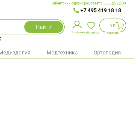
Клиентский сервис работает с 8.00 до 22.00
+7 495 419 18 18
0 ₽
Найти
Профиль
Избранное
Корзина
R
Избранное
(
0
)
Медизделия
Медтехника
Ортопедия
Войти
БАД
Медицинская техника (приборы)
Наборы
Упаковка