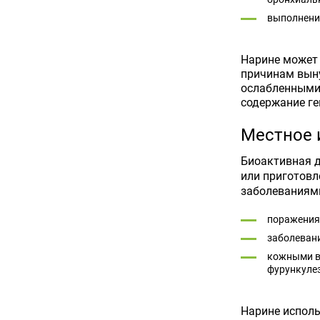
выполнение
Нарине может 
причинам выну
ослабленными,
содержание ге
Местное 
Биоактивная д
или приготовл
заболеваниями
поражения
заболевани
кожными в
фурункуле
Нарине исполь