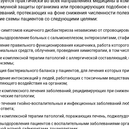
зуется практически во всех направлениях медицины в ком
мунной защиты организма или провоцирующих подобное с
еваний, протекающих на фоне снижения численности поле
ие схемы пациентов со следующими целями:
 симптомов кишечного дисбактериоза независимо от спровоцирова
 выздоровление больных с сальмонеллезом, энтероколитами, стаф
ение правильного функционирования кишечника, работа которого
иальных средств, облучения, проведения химиотерапии, в том чис
 комплексной терапии патологий с аллергической составляющей,
экземы;
ция бактериального баланса у пациентов, для лечения которых п
ение интоксикаций у людей, работающих с токсичными веществам
ляющего воздействия на организм;
 комплексного лечения заболеваний, рецидивирующих при снижен
ческие патологии;
е течения гнойно-воспалительных и инфекционных заболеваний лю
ответа;
 комплексной терапии патологий, поражающих печень, поджелудо
 выздоровления пациентов с воспалительными заболеваниями орга
ой астмой, гайморитами, тонзиллитами;