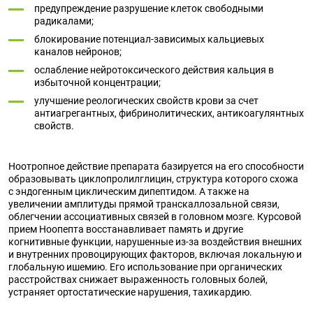
предупреждение разрушение клеток свободными
радикалами;
блокирование потенциал-зависимых кальциевых
каналов нейронов;
ослабление нейротоксического действия кальция в
избыточной концентрации;
улучшение реологических свойств крови за счет
антиагрегантных, фибринолитических, антикоагулянтных
свойств.
Ноотропное действие препарата базируется на его способности
образовывать циклопролилглицин, структура которого схожа
с эндогенным циклическим дипептидом. А также на
увеличении амплитуды прямой транскаллозальной связи,
облегчении ассоциативных связей в головном мозге. Курсовой
прием Ноопепта восстанавливает память и другие
когнитивные функции, нарушенные из-за воздействия внешних
и внутренних провоцирующих факторов, включая локальную и
глобальную ишемию. Его использование при органических
расстройствах снижает выраженность головных болей,
устраняет ортостатические нарушения, тахикардию.