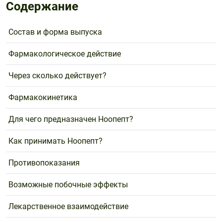
Поливитаминные
При
Содержание
и гриппе
комплексы
простуде
Противоаллергические
Противовоспалительные
Пробиотики
Сахарный
Состав и форма выпуска
препараты
препараты
диабет
Противогрибковые
Противоопухолевые
Фармакологическое действие
Тонизирующие
Фиточай/
препараты
препараты
чай
Через сколько действует?
Противопаразитарные
Растительные
препараты
препараты
Фармакокинетика
Сердечно-
Система
сосудистые
обмена
Для чего предназначен Ноопепт?
препараты
веществ
Как принимать Ноопепт?
Средства
Стоматологические
от
препараты
Противопоказания
алкоголизма
и курения
Возможные побочные эффекты
Лекарственное взаимодействие