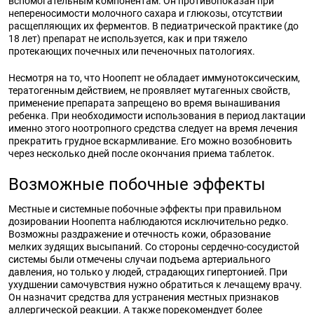
вспомогательным компонентам. Он противопоказан при
непереносимости молочного сахара и глюкозы, отсутствии
расщепляющих их ферментов. В педиатрической практике (до
18 лет) препарат не используется, как и при тяжело
протекающих почечных или печеночных патологиях.
Несмотря на то, что Ноопепт не обладает иммунотоксическим,
тератогенным действием, не проявляет мутагенных свойств,
применение препарата запрещено во время вынашивания
ребенка. При необходимости использования в период лактации
именно этого ноотропного средства следует на время лечения
прекратить грудное вскармливание. Его можно возобновить
через несколько дней после окончания приема таблеток.
Возможные побочные эффекты
Местные и системные побочные эффекты при правильном
дозировании Ноопепта наблюдаются исключительно редко.
Возможны раздражение и отечность кожи, образование
мелких зудящих высыпаний. Со стороны сердечно-сосудистой
системы были отмечены случаи подъема артериального
давления, но только у людей, страдающих гипертонией. При
ухудшении самочувствия нужно обратиться к лечащему врачу.
Он назначит средства для устранения местных признаков
аллергической реакции. А также порекомендует более