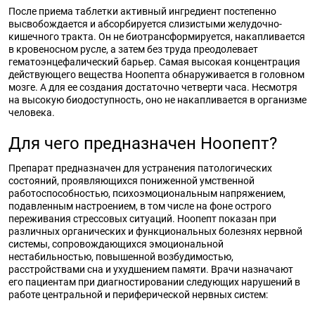
После приема таблетки активный ингредиент постепенно
высвобождается и абсорбируется слизистыми желудочно-
кишечного тракта. Он не биотрансформируется, накапливается
в кровеносном русле, а затем без труда преодолевает
гематоэнцефалический барьер. Самая высокая концентрация
действующего вещества Ноопепта обнаруживается в головном
мозге. А для ее создания достаточно четверти часа. Несмотря
на высокую биодоступность, оно не накапливается в организме
человека.
Для чего предназначен Ноопепт?
Препарат предназначен для устранения патологических
состояний, проявляющихся пониженной умственной
работоспособностью, психоэмоциональным напряжением,
подавленным настроением, в том числе на фоне острого
переживания стрессовых ситуаций. Ноопепт показан при
различных органических и функциональных болезнях нервной
системы, сопровождающихся эмоциональной
нестабильностью, повышенной возбудимостью,
расстройствами сна и ухудшением памяти. Врачи назначают
его пациентам при диагностировании следующих нарушений в
работе центральной и периферической нервных систем: