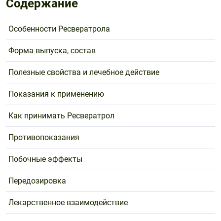
Содержание
Поливитаминные
При
и гриппе
комплексы
простуде
Противоаллергические
Противовоспалительные
Особенности Ресвератрола
Пробиотики
Сахарный
препараты
препараты
диабет
Противогрибковые
Противоопухолевые
Форма выпуска, состав
Тонизирующие
Фиточай/
препараты
препараты
чай
Полезные свойства и лечебное действие
Противопаразитарные
Растительные
препараты
препараты
Показания к применению
Сердечно-
Система
сосудистые
обмена
Как принимать Ресвератрол
препараты
веществ
Противопоказания
Средства
Стоматологические
от
препараты
Побочные эффекты
алкоголизма
и курения
Передозировка
Лекарственное взаимодействие