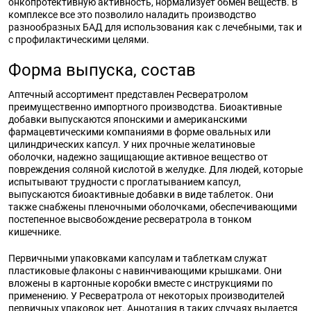
онкопротективную активность, нормализует обмен веществ. В
комплексе все это позволило наладить производство
разнообразных БАД для использования как с лечебными, так и
с профилактическими целями.
Форма выпуска, состав
Аптечный ассортимент представлен Ресвератролом
преимущественно импортного производства. Биоактивные
добавки выпускаются японскими и американскими
фармацевтическими компаниями в форме овальных или
цилиндрических капсул. У них прочные желатиновые
оболочки, надежно защищающие активное вещество от
повреждения соляной кислотой в желудке. Для людей, которые
испытывают трудности с проглатыванием капсул,
выпускаются биоактивные добавки в виде таблеток. Они
также снабжены пленочными оболочками, обеспечивающими
постепенное высвобождение ресвератрола в тонком
кишечнике.
Первичными упаковками капсулам и таблеткам служат
пластиковые флаконы с навинчивающими крышками. Они
вложены в картонные коробки вместе с инструкциями по
применению. У Ресвератрола от некоторых производителей
первичных упаковок нет. Аннотация в таких случаях выдается