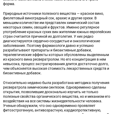
форма.
Природные источники полезного вещества — красное вино,
фиолетовый виноградный сок, арахис и другие орехи. В
меньшем количестве им представлен химический состав
некоторых семян, овощей и фруктов. Именно регулярное
употребление красных сухих вин жителями южных европейских
стран считается причиной их долголетия. У них редко
диагностируются сердечно-сосудистые и онкологические
заболевания. Поэтому фармакологи давно и успешно
разрабатывают препараты и биоактивные добавки,
терапевтические эффекты которых обусловлены выделенным
из красного вина ресвератролом. Но его концентрация в нем
невысока, процесс экстрагирования длится достаточно долго,
чем объясняется высокая стоимость лекарственных средств и
биоактивных добавок.
Относительно недавно была разработана методика получения
ресвератрола химическим синтезом. Одновременно сделаны
открытия, позволившие досконально изучить не только
полезные свойства органического вещества, но и механизм его
воздействия на все системы жизнедеятельности человека.
Ученые обнаружили, что оно одновременно проявляет
фитоэстрогенную, антивозрастную, кардиопротективную,