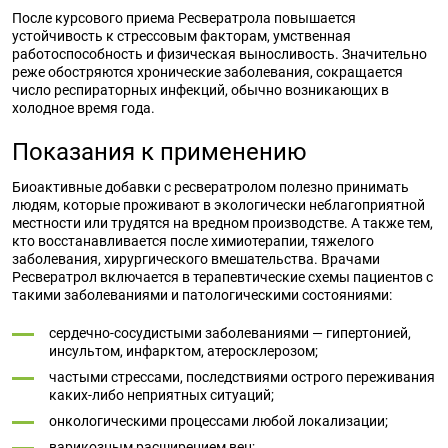
После курсового приема Ресвератрола повышается
устойчивость к стрессовым факторам, умственная
работоспособность и физическая выносливость. Значительно
реже обостряются хронические заболевания, сокращается
число респираторных инфекций, обычно возникающих в
холодное время года.
Показания к применению
Биоактивные добавки с ресвератролом полезно принимать
людям, которые проживают в экологически неблагоприятной
местности или трудятся на вредном производстве. А также тем,
кто восстанавливается после химиотерапии, тяжелого
заболевания, хирургического вмешательства. Врачами
Ресвератрол включается в терапевтические схемы пациентов с
такими заболеваниями и патологическими состояниями:
сердечно-сосудистыми заболеваниями — гипертонией,
инсультом, инфарктом, атеросклерозом;
частыми стрессами, последствиями острого переживания
каких-либо неприятных ситуаций;
онкологическими процессами любой локализации;
варикозным расширением вен;