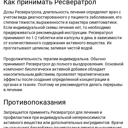
Как принимать Ресвератрол
Дозы Ресвератрола, длительность лечения определяет врач с
учетом вида диагностированного у пациента заболевания, его
степени тяжести, выраженности и характера симптоматики.
Если индивидуальной схемы лечения нет, то необходимо
придерживаться рекомендаций инструкции. Ресвератрол
принимают по 1-2 таблетки или капсулы в день в зависимости
от количественного содержания активного вещества. Их
проглатывают целиком, запивая чистой водой.
Продолжительность терапии индивидуальна. Обычно
принимают Ресвератрол до полного выздоровления. Основной
компонент биологически активной добавки обладает
накопительным действием, проявляет терапевтические
эффекты после создания определенной концентрации в
органах и тканях. Поэтому не рекомендуется делать перерывы
в лечении.
Противопоказания
Запрещается применять Ресвератрол для лечения и
профилактики при индивидуальной непереносимости
активного вещества или дополнительных ингредиентов. Врачи
не назначают биодобавку пациенткам в период вынашивания