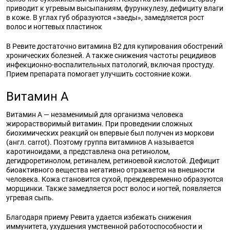
приводит к угревым высыпаниям, фурункулезу, дефициту влаги
в коже. В углах губ образуются «заеды», замедляется рост
волос и ногтевых пластинок
В Ревите достаточно витамина B2 для купирования обострений
хронических болезней. А также снижения частоты рецидивов
инфекционно-воспалительных патологий, включая простуду.
Прием препарата помогает улучшить состояние кожи.
Витамин A
Витамин А — незаменимый для организма человека
жирорастворимый витамин. При проведении сложных
биохимических реакций он впервые был получен из моркови
(англ. carrot). Поэтому группа витаминов А называется
каротиноидами, а представлена она ретинолом,
дегидроретинолом, ретиналем, ретиноевой кислотой. Дефицит
биоактивного вещества негативно отражается на внешности
человека. Кожа становится сухой, преждевременно образуются
морщинки. Также замедляется рост волос и ногтей, появляется
угревая сыпь.
Благодаря приему Ревита удается избежать снижения
иммунитета, ухудшения умственной работоспособности и