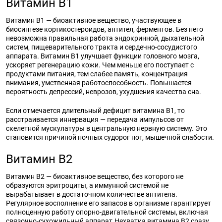
Витамин B1
Витамин B1 — биоактивное вещество, участвующее в
биосинтезе кортикостероидов, антител, ферментов. Без него
невозможна правильная работа эндокринной, дыхательной
систем, пищеварительного тракта и сердечно-сосудистого
аппарата. Витамин B1 улучшает функции головного мозга,
ускоряет регенерацию кожи. Чем меньше его поступает с
продуктами питания, тем слабее память, концентрация
внимания, умственная работоспособность. Повышается
вероятность депрессий, неврозов, ухудшения качества сна.
Если отмечается длительный дефицит витамина B1, то
расстраивается иннервация — передача импульсов от
скелетной мускулатуры в центральную нервную систему. Это
становится причиной ночных судорог ног, мышечной слабости.
Витамин B2
Витамин B2 — биоактивное вещество, без которого не
образуются эритроциты, а иммунной системой не
вырабатывает в достаточном количестве антитела.
Регулярное восполнение его запасов в организме гарантирует
полноценную работу опорно-двигательной системы, включая
связочно-сухожильный аппарат.Нехватка витамина B2 сразу