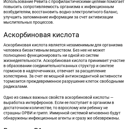
Использование Ревита с профилактическими целями помогает
повысить сопротивляемость организма к инфекционным
возбудителям, восстановить водно-электролитного баланс,
улучшить запоминание информации за счет активизации
мыслительных процессов.
Аскорбиновая кислота
Аскорбиновая кислота является незаменимым для организма
человека биоактивным веществом. Без нее не может
полноценно функционировать ни одной из систем
жизнедеятельности. Аскорбиновая кислота принимает участие
в образовании соединительнотканных структур и синтезе
гормонов в надпочечниках, отвечает за расщепление
холестерина. За счет ее мощной антиоксидантной активности
тормозится преждевременное разрушение клеток свободными
радикалами.
Одно из самых важных свойств аскорбиновой кислоты —
выработка интерферонов. Если ее поступает в организм в
достаточном количестве, то взрослому или ребенку не
страшны ОРВИ и грипп. Иммунной системой мгновенно будут
обнаружены инфекционные агенты и сразу же обезврежены.