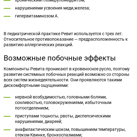
хроническим гломерулонефритом;
нарушениями усвоения меди,железа;
гипервитаминозом А.
В педиатрической практике Ревит используется с трех лет.
Относительное противопоказание — предрасположенность к
развитию аллергических реакций.
Возможные побочные эффекты
Компоненты Ревита проникают в кровеносное русло, поэтому
развитие системных побочных реакций возможно со стороны
всех систем жизнедеятельности. Они проявляются такими
дискомфортными ощущениями:
нервной возбудимостью, головными болями,
сонливостью, головокружениями, избыточным
потоотделением;
приступами тошноты, рвоты, диспепсическими
нарушениями, диареей;
анафилактическим шоком, повышением температуры,
отеком Квинке, бронхоспазмами;