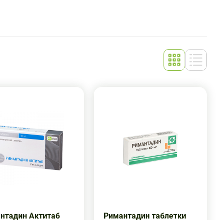
нтадин Актитаб
Римантадин таблетки