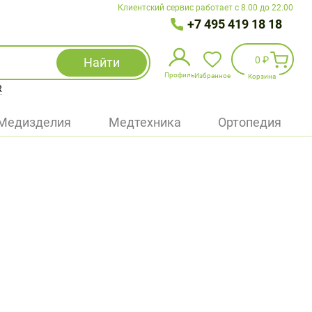
Клиентский сервис работает с 8.00 до 22.00
+7 495 419 18 18
0 ₽
Найти
Профиль
Избранное
Корзина
R
Избранное
(
0
)
Медизделия
Медтехника
Ортопедия
Войти
БАД
Медицинская техника (приборы)
Наборы
Упаковка