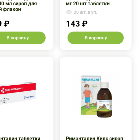
00 мл сироп для
мг 20 шт таблетки
й флакон
20 шт. в уп.
9 ₽
143 ₽
В корзину
В корзину
нтадин таблетки
Римантадин Кидс сироп