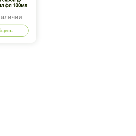
мл фл 100мл
наличии
бщить