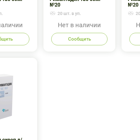
№20
№20 
п.
20 шт. в уп.
20
наличии
Нет в наличии
Н
бщить
Сообщить
 сироп д/