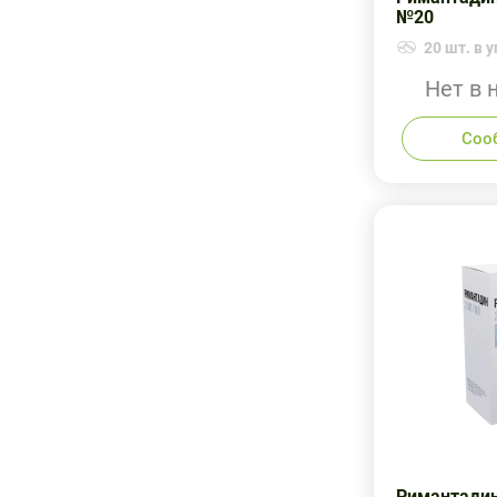
№20
20 шт. в у
Нет в 
Соо
Римантадин