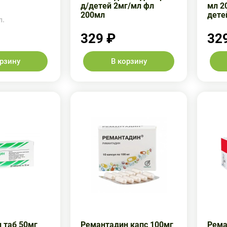
д/детей 2мг/мл фл
мл 2
200мл
дете
п.
329 ₽
32
орзину
В корзину
 таб 50мг
Ремантадин капс 100мг
Рема