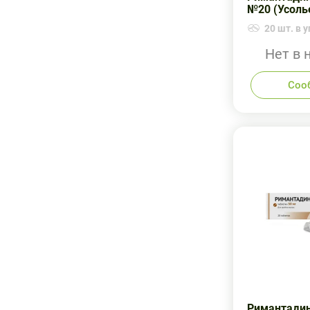
№20 (Усоль
20 шт. в у
Нет в 
Соо
Римантадин