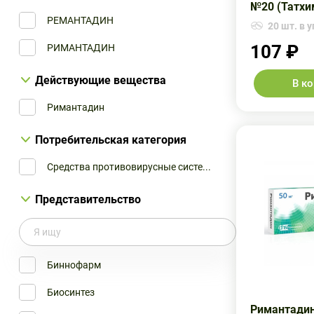
№20 (Татх
РЕМАНТАДИН
20 шт. в у
Olainfarm JSC
107 ₽
РИМАНТАДИН
Биосинтез ОАО
Действующие вещества
Биохимик
В к
Римантадин
Биохимик ОАО
Московский Эндокринный Завод
Потребительская категория
Обновление ЗАО ПФК
Средства противовирусные систе...
Оболенское Фармацевтическое Пр...
Представительство
Озон ООО
Татхимфармпрепараты ОАО
Биннофарм
Усолье-Сибирский ХФК ОАО
Биосинтез
Фармстандарт
Римантадин