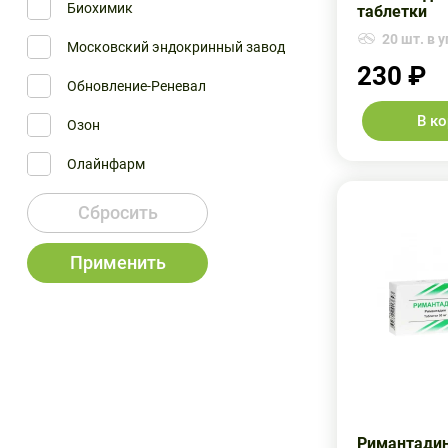
Биохимик
таблетки
Фармстандарт-Лексредства ОАО
20 шт. в у
Московский эндокринный завод
230 ₽
Обновление-Реневал
В к
Озон
Олайнфарм
Татхимфармпрепараты
Сбросить
Усолье
Применить
Фармстандарт
Римантадин