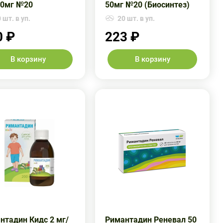
50мг №20
50мг №20 (Биосинтез)
 шт. в уп.
20 шт. в уп.
0 ₽
223 ₽
В корзину
В корзину
нтадин Кидс 2 мг/
Римантадин Реневал 50