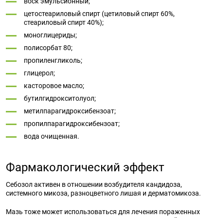
воск эмульсионный;
цетостеариловый спирт (цетиловый спирт 60%,
стеариловый спирт 40%);
моноглицериды;
полисорбат 80;
пропиленгликоль;
глицерол;
касторовое масло;
бутилгидрокситолуол;
метилпарагидроксибензоат;
пропилпарагидроксибензоат;
вода очищенная.
Фармакологический эффект
Себозол активен в отношении возбудителя кандидоза,
системного микоза, разноцветного лишая и дерматомикоза.
Мазь тоже может использоваться для лечения пораженных