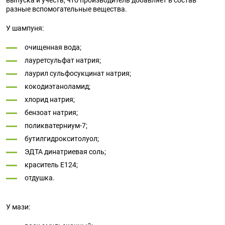
выпуска и учесть, что производитель добавляет в состав
разные вспомогательные вещества.
У шампуня:
очищенная вода;
лауретсульфат натрия;
лаурил сульфосукцинат натрия;
кокодиэтаноламид;
хлорид натрия;
бензоат натрия;
поликватерниум-7;
бутилгидрокситолуол;
ЭДТА динатриевая соль;
краситель Е124;
отдушка.
У мази: