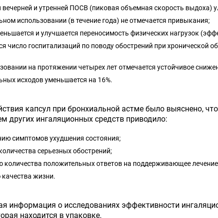
 вечерней и утренней ПОСВ (пиковая объемная скорость выдоха) 
ьном использовании (в течение года) не отмечается привыкания;
ньшается и улучшается переносимость физических нагрузок (эффек
я число госпитализаций по поводу обострений при хронической об
зовании на протяжении четырех лет отмечается устойчивое сниже
ьных исходов уменьшается на 16%.
йствия капсул при бронхиальной астме было выяснено, чт
м других ингаляционных средств приводило:
нию симптомов ухудшения состояния;
количества серьезных обострений;
ю количества положительных ответов на поддерживающее лечение
 качества жизни.
я информация о исследованиях эффективности ингаляцион
орая находится в упаковке.