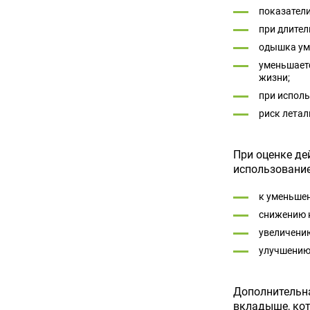
показатели
при длител
одышка уме
уменьшаетс
жизни;
при исполь
риск летал
При оценке де
использование
к уменьше
снижению 
увеличени
улучшению
Дополнительна
вкладыше, кот