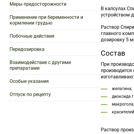
Меры предосторожности
В капсулах Спи
устройством д
Применение при беременности и
кормлении грудью
Раствор Спири
главного комп
Побочные действия
дозировку 5 м
Передозировка
Состав
Взаимодействие с другими
При производс
препаратами
производится 
изготавливают
Особые указания
желатина;
Отпуск по рецепту
диоксида т
макрогола
красителей
Раствор произ