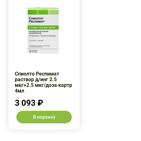
Спиолто Респимат
раствор д/инг 2.5
мкг+2.5 мкг/доза картр
4мл
3 093 ₽
В корзину