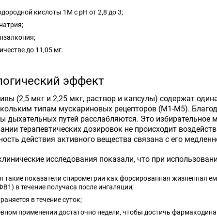
дородной кислоты 1М с рН от 2,8 до 3;
натрия;
нзалкония;
ичестве до 11,05 мг.
огический эффект
ивы (2,5 мкг и 2,25 мкг, раствор и капсулы) содержат оди
скольким типам мускариновых рецепторов (M1-М5). Благо
 дыхательных путей расслабляются. Это избирательное ме
ании терапевтических дозировок не происходит воздейств
ость действия активного вещества связана с его медленн
линические исследования показали, что при использовани
 такие показатели спирометрии как форсированная жизненная ем
ФВ1) в течение получаса после ингаляции;
раняется в течение суток;
евном применении достаточно недели, чтобы достичь фармакодина