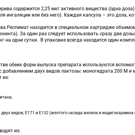
рива содержится 2,25 мкг активного вещества (одна доза). 
ля ингаляции или без него). Каждая капсула – это доза, к
ва Респимат находится в специальном картридже объемом 4
онента). За один раз следует использовать сразу две доз
кг на одни сутки. В упаковке всегда находится один комп
тве обеих форм выпуска препарата используются вспомо
с добавлением двух видов лактозы: моногидрата 200 М и
 из:
итана;
;
 двух видов, Е171 и Е132 (желтого оксида железа и индигокармина 
водят из: