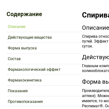
Содержание
Спирив
Описание
Описани
Спирива относ
Действующие вещества
путей. Эффект
суток.
Форма выпуска
Действу
Состав
Главным компо
Фармакологический эффект
холиноблокат
Фармакокинетика
Форма вы
Производитель
Показания
аптеке). Можн
имеется, то м
Противопоказания
Респимат®. Он