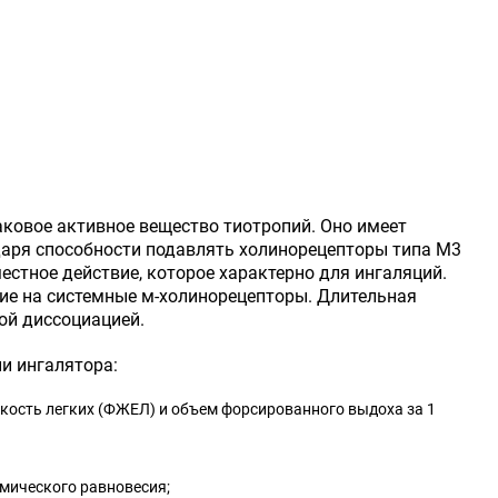
наковое активное вещество тиотропий. Оно имеет
даря способности подавлять холинорецепторы типа М3
стное действие, которое характерно для ингаляций.
ие на системные м-холинорецепторы. Длительная
ой диссоциацией.
и ингалятора:
кость легких (ФЖЕЛ) и объем форсированного выдоха за 1
мического равновесия;