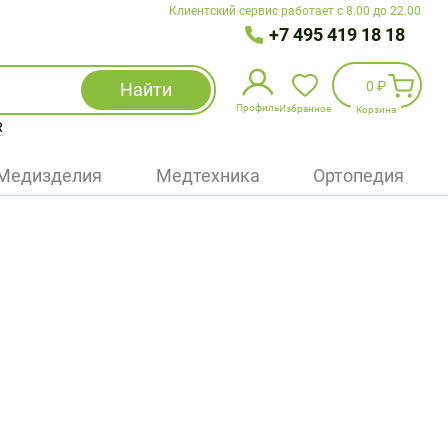
Клиентский сервис работает с 8.00 до 22.00
+7 495 419 18 18
0 ₽
Найти
Профиль
Избранное
Корзина
R
Избранное
(
0
)
Медизделия
Медтехника
Ортопедия
Войти
БАД
Медицинская техника (приборы)
Наборы
Упаковка