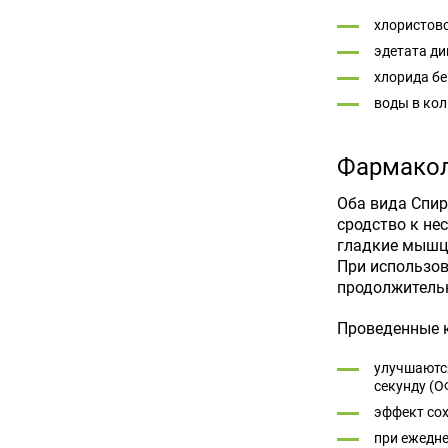
хлористово
эдетата ди
хлорида бе
воды в кол
Фармакол
Оба вида Спир
сродство к не
гладкие мышцы
При использов
продолжительн
Проведенные к
улучшаются
секунду (О
эффект сох
при ежедн