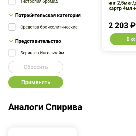
Тиотропия бромид
инг 2,5мкг
картр 4мл +
Потребительская категория
2 203 ₽
Средства бронхолитические
В к
Представительство
Берингер Ингельхайм
Сбросить
Применить
Аналоги Спирива