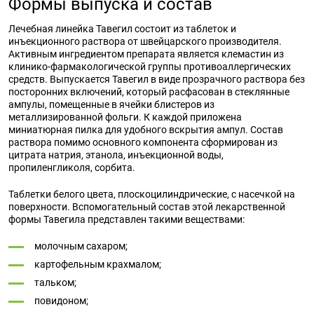
Формы выпуска и состав
Лечебная линейка Тавегил состоит из таблеток и
инъекционного раствора от швейцарского производителя.
Активным ингредиентом препарата является клемастин из
клинико-фармакологической группы противоаллергических
средств. Выпускается Тавегил в виде прозрачного раствора без
посторонних включений, который расфасован в стеклянные
ампулы, помещенные в ячейки блистеров из
металлизированной фольги. К каждой приложена
миниатюрная пилка для удобного вскрытия ампул. Состав
раствора помимо основного компонента сформирован из
цитрата натрия, этанола, инъекционной воды,
пропиленгликоля, сорбита.
Таблетки белого цвета, плоскоцилиндрические, с насечкой на
поверхности. Вспомогательный состав этой лекарственной
формы Тавегила представлен такими веществами:
молочным сахаром;
картофельным крахмалом;
тальком;
повидоном;