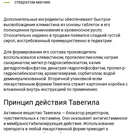
стеаратом магния.
Дополнительные ингредиенты обеспечивают быстрое
высвобождение клемастина из основы таблеток и его
полноценное проникновение в кровеносное русло.
Относительно недавно в продаже появился сладкий густой
сироп, востребованный преимущественно в педиатрии.
Для формирования его состава производитель
воспользовался клемастином, пропиленгликолем, натрия
сахаринатом, метил-р-гидроксибензоатом, калия
дигидрогенфосфатом, динатрия гидрогенфосфатом, пропил-р-
гидроксибензоатом, ароматизирами, сорбитолом, водой
деминерализованной. Вторичной упаковкой всем
лекарственным формам Тавегила служит картонная коробка с
вложенной внутрь инструкцией по применению.
Принцип действия Тавегила
Активное вещество Тавегила — блокатор рецепторов,
чувствительных к гистамину. Оно оказывает антигистаминное
и мембраностабилизирующее действие. Использование
препарата в любой лекарственной форме приводит к