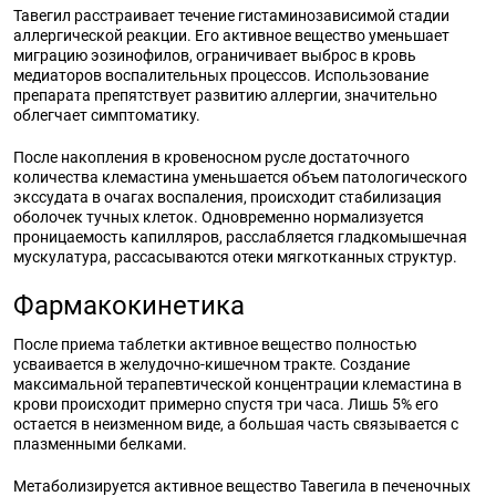
Тавегил расстраивает течение гистаминозависимой стадии
аллергической реакции. Его активное вещество уменьшает
миграцию эозинофилов, ограничивает выброс в кровь
медиаторов воспалительных процессов. Использование
препарата препятствует развитию аллергии, значительно
облегчает симптоматику.
После накопления в кровеносном русле достаточного
количества клемастина уменьшается объем патологического
экссудата в очагах воспаления, происходит стабилизация
оболочек тучных клеток. Одновременно нормализуется
проницаемость капилляров, расслабляется гладкомышечная
мускулатура, рассасываются отеки мягкотканных структур.
Фармакокинетика
После приема таблетки активное вещество полностью
усваивается в желудочно-кишечном тракте. Создание
максимальной терапевтической концентрации клемастина в
крови происходит примерно спустя три часа. Лишь 5% его
остается в неизменном виде, а большая часть связывается с
плазменными белками.
Метаболизируется активное вещество Тавегила в печеночных