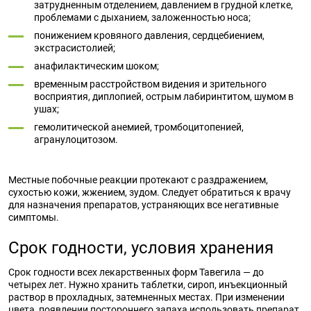
затрудненным отделением, давлением в грудной клетке,
проблемами с дыханием, заложенностью носа;
понижением кровяного давления, сердцебиением,
экстрасистолией;
анафилактическим шоком;
временным расстройством видения и зрительного
восприятия, диплопией, острым лабиринтитом, шумом в
ушах;
гемолитической анемией, тромбоцитопенией,
агранулоцитозом.
Местные побочные реакции протекают с раздражением,
сухостью кожи, жжением, зудом. Следует обратиться к врачу
для назначения препаратов, устраняющих все негативные
симптомы.
Срок годности, условия хранения
Срок годности всех лекарственных форм Тавегила — до
четырех лет. Нужно хранить таблетки, сироп, инъекционный
раствор в прохладных, затемненных местах. При изменении
цвета, появлении постороннего запаха использовать препарат