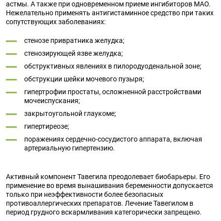
астмы. А также при одновременном приеме ингибиторов МАО.
Нежелательно применять антигистаминное средство при таких
сопутствующих заболеваниях:
стенозе привратника желудка;
стенозирующей язве желудка;
обструктивных явлениях в пилородуоденальной зоне;
обструкции шейки мочевого пузыря;
гипертрофии простаты, осложненной расстройствами
мочеиспускания;
закрытоугольной глаукоме;
гипертиреозе;
поражениях сердечно-сосудистого аппарата, включая
артериальную гипертензию.
Активный компонент Тавегила преодолевает биобарьеры. Его
применение во время вынашивания беременности допускается
только при неэффективности более безопасных
противоаллергических препаратов. Лечение Тавегилом в
период грудного вскармливания категорически запрещено.