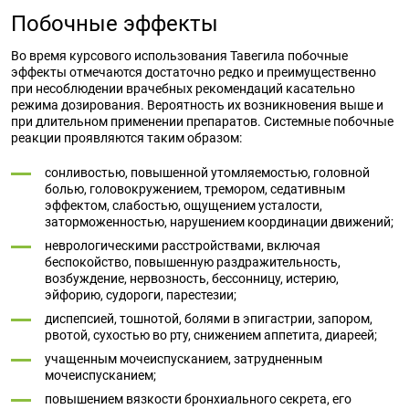
Побочные эффекты
Во время курсового использования Тавегила побочные
эффекты отмечаются достаточно редко и преимущественно
при несоблюдении врачебных рекомендаций касательно
режима дозирования. Вероятность их возникновения выше и
при длительном применении препаратов. Системные побочные
реакции проявляются таким образом:
сонливостью, повышенной утомляемостью, головной
болью, головокружением, тремором, седативным
эффектом, слабостью, ощущением усталости,
заторможенностью, нарушением координации движений;
неврологическими расстройствами, включая
беспокойство, повышенную раздражительность,
возбуждение, нервозность, бессонницу, истерию,
эйфорию, судороги, парестезии;
диспепсией, тошнотой, болями в эпигастрии, запором,
рвотой, сухостью во рту, снижением аппетита, диареей;
учащенным мочеиспусканием, затрудненным
мочеиспусканием;
повышением вязкости бронхиального секрета, его