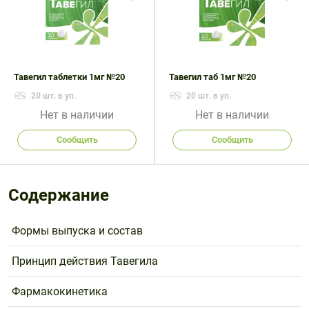
Поливитаминные
При
и гриппе
комплексы
простуде
Противоаллергические
Противовоспалительные
Пробиотики
Сахарный
препараты
препараты
диабет
Противогрибковые
Противоопухолевые
Тавегил таблетки 1мг №20
Тавегил таб 1мг №20
Тонизирующие
Фиточай/
препараты
препараты
чай
20 шт. в уп.
20 шт. в уп.
Противопаразитарные
Растительные
Нет в наличии
Нет в наличии
препараты
препараты
Сообщить
Сообщить
Сердечно-
Система
сосудистые
обмена
препараты
веществ
Содержание
Средства
Стоматологические
от
препараты
Формы выпуска и состав
алкоголизма
и курения
Принцип действия Тавегила
Фармакокинетика