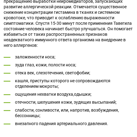
прекращению выработки нейромедиаторов, запускающих
развитие аллергической реакции. Отмечается существенное
снижение концентрации гистамина в тканях и системном
кровотоке, что приводит к ослаблению выраженности
симптоматики. Спустя 15-30 минут после применения Тавегила
состояние человека начинает быстро улучшаться. Он помогает
избавиться от таких распространенных признаков
неадекватного иммунного ответа организма на внедрение в
него аллергенов:
заложенности носа;
зуда глаз, кожи, полости носа;
отека век, слезотечения, светофобии;
кашля, приступы которого не сопровождаются
отделением мокроты;
ощущения нехватки воздуха,одышки;
отечности, шелушения кожи, зудящих высыпаний;
слабости, сонливости, или, напротив, возбуждения,
бессонницы;
внезапного падения артериального давления.