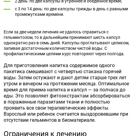
2 день: по две капсулы в утреннее и обеденное время;
с 3 по 14 день: по две капсулы трижды в день с равными
промежутками времени.
Если за две недели лечения не удалось справиться с
гельминтозом, то в дальнейшем принимают шесть капсул
однократно раз в семь дней. Капсулы проглатывают целиком,
запивая достаточным количеством чистой воды. С
профилактическими целями курс повторяют через полгода.
Для приготовления напитка содержимое одного
пакетика смешивают с четвертью стакана горячей
воды. Затем остужают и дают детям старше трех лет
утром и вечером на протяжении месяца. Оптимальное
время для приема напитка и капсул — за полчаса до
еды. Это позволяет фитоэкстрактам абсорбироваться
в пораженные паразитами ткани и полностью
проявить все свои терапевтические эффекты.
Взрослый или ребенок считается выздоровевшим при
отсутствии гельминтов в биоматериале.
Ограничения к лечению