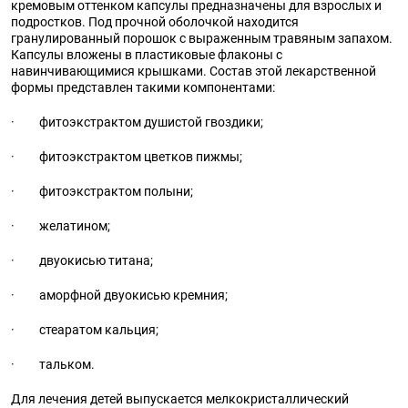
кремовым оттенком капсулы предназначены для взрослых и
подростков. Под прочной оболочкой находится
гранулированный порошок с выраженным травяным запахом.
Капсулы вложены в пластиковые флаконы с
навинчивающимися крышками. Состав этой лекарственной
формы представлен такими компонентами:
· фитоэкстрактом душистой гвоздики;
· фитоэкстрактом цветков пижмы;
· фитоэкстрактом полыни;
· желатином;
· двуокисью титана;
· аморфной двуокисью кремния;
· стеаратом кальция;
· тальком.
Для лечения детей выпускается мелкокристаллический