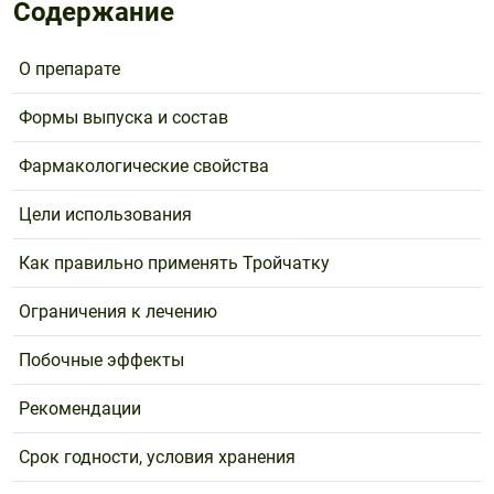
Поливитаминные
При
Содержание
и гриппе
комплексы
простуде
Противоаллергические
Противовоспалительные
Пробиотики
Сахарный
О препарате
препараты
препараты
диабет
Противогрибковые
Противоопухолевые
Формы выпуска и состав
Тонизирующие
Фиточай/
препараты
препараты
чай
Фармакологические свойства
Противопаразитарные
Растительные
препараты
препараты
Цели использования
Сердечно-
Система
сосудистые
обмена
Как правильно применять Тройчатку
препараты
веществ
Ограничения к лечению
Средства
Стоматологические
от
препараты
Побочные эффекты
алкоголизма
и курения
Рекомендации
Срок годности, условия хранения