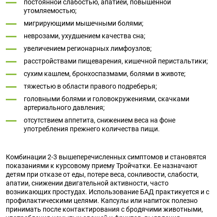
постоянной слабостью, апатией, повышенной
утомляемостью;
мигрирующими мышечными болями;
неврозами, ухудшением качества сна;
увеличением регионарных лимфоузлов;
расстройствами пищеварения, кишечной перистальтики;
сухим кашлем, бронхоспазмами, болями в животе;
тяжестью в области правого подреберья;
головными болями и головокружениями, скачками
артериального давления;
отсутствием аппетита, снижением веса на фоне
употребления прежнего количества пищи.
Комбинации 2-3 вышеперечисленных симптомов и становятся
показаниями к курсовому приему Тройчатки. Ее назначают
детям при отказе от еды, потере веса, сонливости, слабости,
апатии, снижении двигательной активности, часто
возникающих простудах. Использование БАД практикуется и с
профилактическими целями. Капсулы или напиток полезно
принимать после контактирования с бродячими животными,