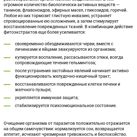
огромное количество биологически активных веществ —
танинов, флавоноидов, эфирных масел, гликозидов, горечей.
Любое из них тормозит глистную инвазию, устраняет
спровоцированные ею осложнения, а затем стимулирует
восстановление поврежденных тканей. В комбинации действие
фитоэкстрактов еще более усиливается:
своевременно обездвиживаются черви, вместе с
личинками и яйцами эвакуируются из организма;
купируется воспаление, рассасываются отеки, всегда
сопровождающие течение гельминтоза;
после устранения застойных явлений начинает активно
функционировать желудочно-кишечный тракт;
восстанавливаются поврежденные клетки печени и
желчного пузыря;
укрепляется иммунная защита;
стабилизируется психоэмоциональное состояние.
Очищение организма от паразитов положительно отражается
на общем самочувствии: нормализуется сон, возвращается
аппетит, исчезают чрезмерная тревожность и беспокойство.