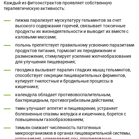
Каждый из фитоэкстрактов проявляет собственную
терапевтическую активность:
пижма парализует мускулатуру гельминтов за счет
высокого содержания горечей, связывает токсичные
продукты их жизнедеятельности и выводит их вместе с
каловыми массами;
полынь препятствует правильному усвоению паразитами
продуктов питания, тормозит их передвижение и
размножение, стимулирует усиление желчеобразования
для улучшения пищеварения;
гвоздика вызывает паралич гладких мышц гельминтов,
способствует секреции пищеварительных ферментов,
купирует гнилостные и бродильные процессы в
кишечнике;
календула обладает противовоспалительным,
бактерицидным, противогрибковым действием;
тмин улучшает аппетит и пищеварение, устраняет
болезненные спазмы желудка и кишечника, борется с
повышенным газообразованием;
тимьян снижает численность патогенных
микроорганизмов в органах пищеварительной системы,
успокаивает, нормализует сон, опосредованно