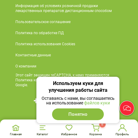
Информация об условиях розничной продажи
лекарственных препаратов дистанционным способом
Пользовательское соглашение
Политика по обработке ПД
Политика использования Cookies
Контактные данные
О компании
Этот сайт защищен reCAPTCHA, к нему применяются
Политика конфиденциальности и Условия обслуживания
Используем куки для
Google.
улучшения работы сайта
+7 495 419 18 18
Оставаясь с нами, вы соглашаетесь
на использование
файлов куки
Мы в социальных сетях
Понятно
0
Главная
Каталог
Избранное
Корзина
Профиль