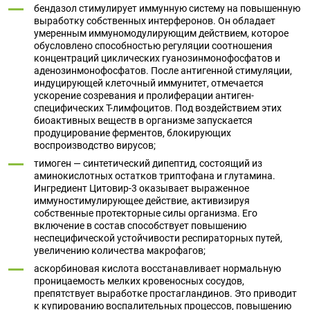
бендазол стимулирует иммунную систему на повышенную
выработку собственных интерферонов. Он обладает
умеренным иммуномодулирующим действием, которое
обусловлено способностью регуляции соотношения
концентраций циклических гуанозинмонофосфатов и
аденозинмонофосфатов. После антигенной стимуляции,
индуцирующей клеточный иммунитет, отмечается
ускорение созревания и пролиферации антиген-
специфических Т-лимфоцитов. Под воздействием этих
биоактивных веществ в организме запускается
продуцирование ферментов, блокирующих
воспроизводство вирусов;
тимоген — синтетический дипептид, состоящий из
аминокислотных остатков триптофана и глутамина.
Ингредиент Цитовир-3 оказывает выраженное
иммуностимулирующее действие, активизируя
собственные протекторные силы организма. Его
включение в состав способствует повышению
неспецифической устойчивости респираторных путей,
увеличению количества макрофагов;
аскорбиновая кислота восстанавливает нормальную
проницаемость мелких кровеносных сосудов,
препятствует выработке простагландинов. Это приводит
к купированию воспалительных процессов, повышению