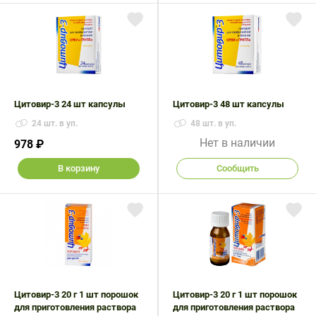
Поливитаминные
При
и гриппе
комплексы
простуде
Противоаллергические
Противовоспалительные
Пробиотики
Сахарный
препараты
препараты
диабет
Противогрибковые
Противоопухолевые
Тонизирующие
Фиточай/
препараты
препараты
чай
Цитовир-3 24 шт капсулы
Цитовир-3 48 шт капсулы
Противопаразитарные
Растительные
24 шт. в уп.
препараты
препараты
48 шт. в уп.
Нет в наличии
978 ₽
Сердечно-
Система
сосудистые
обмена
В корзину
Сообщить
препараты
веществ
Средства
Стоматологические
от
препараты
алкоголизма
и курения
Цитовир-3 20 г 1 шт порошок
Цитовир-3 20 г 1 шт порошок
для приготовления раствора
для приготовления раствора