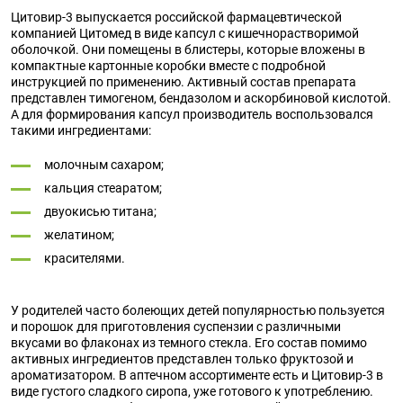
Цитовир-3 выпускается российской фармацевтической
компанией Цитомед в виде капсул с кишечнорастворимой
оболочкой. Они помещены в блистеры, которые вложены в
компактные картонные коробки вместе с подробной
инструкцией по применению. Активный состав препарата
представлен тимогеном, бендазолом и аскорбиновой кислотой.
А для формирования капсул производитель воспользовался
такими ингредиентами:
молочным сахаром;
кальция стеаратом;
двуокисью титана;
желатином;
красителями.
У родителей часто болеющих детей популярностью пользуется
и порошок для приготовления суспензии с различными
вкусами во флаконах из темного стекла. Его состав помимо
активных ингредиентов представлен только фруктозой и
ароматизатором. В аптечном ассортименте есть и Цитовир-3 в
виде густого сладкого сиропа, уже готового к употреблению.