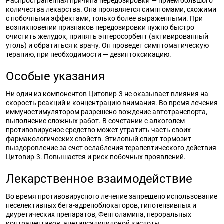
Распространенная причина передозировки — прием большого
количества лекарства. Она проявляется симптомами, схожими
с побочными эффектами, только более выраженными. При
возникновении признаков передозировки нужно быстро
очистить желудок, принять энтеросорбент (активированный
уголь) и обратиться к врачу. Он проведет симптоматическую
терапию, при необходимости — дезинтоксикацию.
Особые указания
Ни один из компонентов Цитовир-3 не оказывает влияния на
скорость реакций и концентрацию внимания. Во время лечения
иммуностимулятором разрешено вождение автотранспорта,
выполнение сложных работ. В сочетании с алкоголем
противовирусное средство может утратить часть своих
фармакологических свойств. Этиловый спирт тормозит
выздоровление за счет ослабления терапевтического действия
Цитовир-3. Повышается и риск побочных проявлений.
Лекарственное взаимодействие
Во время противовирусного лечение запрещено использование
неселективных бета-адреноблокаторов, гипотензивных и
диуретических препаратов, Фентоламина, пероральных
контрацептивов, ацетилсалициловой кислоты,