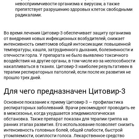
невосприимчивости организма к вирусам, а также
препятствует разрушению здоровых клеток свободными
радикалами.
Во время лечения Цитовир-3 обеспечивает защиту организма
от внедрения новых инфекционных возбудителей, снижает
интенсивность симптомов общей интоксикации: повышенной
температуры, кашля, затрудненного дыхания, болезненности и
отечности горла. У препарата не было выявлено токсичного
воздействия на другие органы, в том числе из-за неспособности
накапливаться в тканях. Цитовир-3 наиболее результативен в
терапии респираторных патологий, если после их развития не
прошло трех дней.
Для чего предназначен Цитовир-3
Основное показание к приему Цитовир-3 — профилактика
респираторных заболеваний. Врачи рекомендуют проводить ее
в межсезонье, когда ухудшается эпидемиологическая
обстановка. Также препарат показан для терапии гриппа на
ранних этапах развития. Его использование позволяет снизить
интенсивность головных болей, общей слабости, быстрой
утомляемости, осиплости голоса. Лекарственное средство