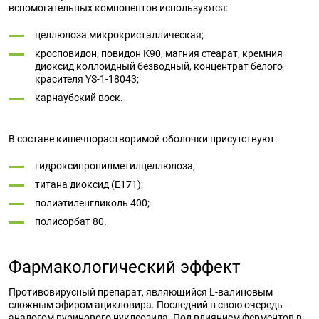
вспомогательных компонентов используются:
целлюлоза микрокристаллическая;
кросповидон, повидон К90, магния стеарат, кремния
диоксид коллоидный безводный, концентрат белого
красителя YS-1-18043;
карнаубский воск.
В составе кишечнорастворимой оболочки присутствуют:
гидроксипропилметилцеллюлоза;
титана диоксид (E171);
полиэтиленгликоль 400;
полисорбат 80.
Фармакологический эффект
Противовирусный препарат, являющийся L-валиновым
сложным эфиром ацикловира. Последний в свою очередь –
аналогом пуринового нуклеозида. Под влиянием ферментов в