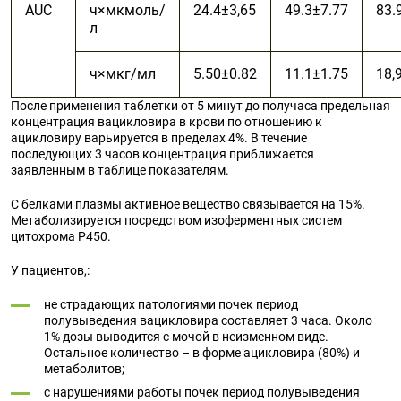
AUC
ч×мкмоль/
24.4±3,65
49.3±7.77
83.
л
ч×мкг/мл
5.50±0.82
11.1±1.75
18,
После применения таблетки от 5 минут до получаса предельная
концентрация вацикловира в крови по отношению к
ацикловиру варьируется в пределах 4%. В течение
последующих 3 часов концентрация приближается
заявленным в таблице показателям.
С белками плазмы активное вещество связывается на 15%.
Метаболизируется посредством изоферментных систем
цитохрома Р450.
У пациентов,:
не страдающих патологиями почек период
полувыведения вацикловира составляет 3 часа. Около
1% дозы выводится с мочой в неизменном виде.
Остальное количество – в форме ацикловира (80%) и
метаболитов;
с нарушениями работы почек период полувыведения