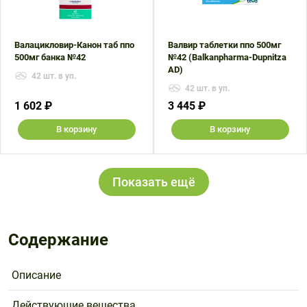
Валацикловир-Канон таб ппо
Валвир таблетки ппо 500мг
500мг банка №42
№42 (Balkanpharma-Dupnitza
AD)
42 шт. в уп.
42 шт. в уп.
1 602 ₽
3 445 ₽
В корзину
В корзину
Показать ещё
Содержание
Описание
Действующие вещества