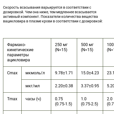
Скорость всасывания варьируется в соответствии с
дозировкой. Чем она ниже, тем медленнее всасывается
активный компонент. Показатели количества вещества
вацикловира в плазме крови в соответствии с дозировкой:
Фармако-
250 мг
500 мг
100
кинетические
(N=15)
(N=15)
(N=
параметры
ацикловира
Cmax
мкмоль/л
9.78±1.71
15.0±4.23
23.
мкг/мл
2.20±0.38
3.37±0.95
5.2
Tmax
часы (ч)
0.75
1.0
2.0
(0.75-1.5)
(0.75-2.5)
(0.7