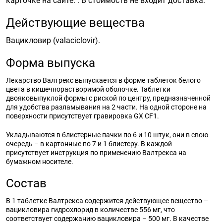
карточке на сайте. . В стоимость не входит доставка.
Действующие вещества
Вацикловир (valaciclovir).
Форма выпуска
Лекарство Валтрекс выпускается в форме таблеток белого
цвета в кишечнорастворимой оболочке. Таблетки
двояковыпуклой формы с риской по центру, предназначенной
для удобства разламывания на 2 части. На одной стороне на
поверхности присутствует гравировка GX CF1.
Укладываются в блистерные пачки по 6 и 10 штук, они в свою
очередь – в картонные по 7 и 1 блистеру. В каждой
присутствует инструкция по применению Валтрекса на
бумажном носителе.
Состав
В 1 таблетке Валтрекса содержится действующее вещество –
вацикловира гидрохлорид в количестве 556 мг, что
соответствует содержанию вацикловира – 500 мг. В качестве