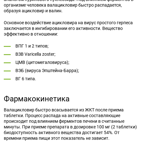
организме человека валацикловир быстро распадается,
образуя ацикловир и валин.
Основное воздействие ацикловира на вирус простого герпеса
заключается в ингибировании его активности. Вещество
эффективно в отношении:
ВПГ 1 и 2 типов;
ВЗВ Varicella zoster;
ЦМВ (цитомегаловируса);
ВЭБ (вируса Эпштейна-Барра);
ВГ 6 типа.
Фармакокинетика
Валацикловир быстро всасывается из ЖКТ после приема
таблетки. Процесс распада на активные составляющие
происходит под влиянием ферментов печени в считанные
минуты. При приеме препарата в дозировке 100 мг (2 таблетки)
биодоступность активного вещества достигает 54%. От
времени приема пищи этот показатель не зависит.