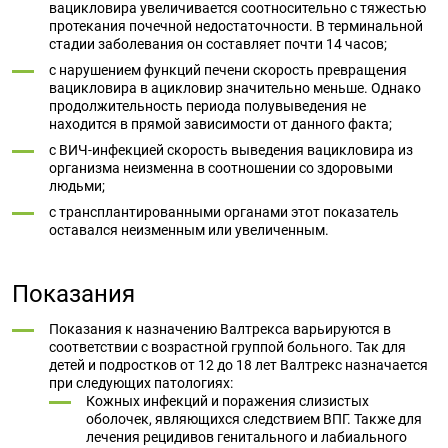
вацикловира увеличивается соотносительно с тяжестью
протекания почечной недостаточности. В терминальной
стадии заболевания он составляет почти 14 часов;
с нарушением функций печени скорость превращения
вацикловира в ацикловир значительно меньше. Однако
продолжительность периода полувыведения не
находится в прямой зависимости от данного факта;
с ВИЧ-инфекцией скорость выведения вацикловира из
организма неизменна в соотношении со здоровыми
людьми;
с трансплантированными органами этот показатель
оставался неизменным или увеличенным.
Показания
Показания к назначению Валтрекса варьируются в
соответствии с возрастной группой больного. Так для
детей и подростков от 12 до 18 лет Валтрекс назначается
при следующих патологиях:
Кожных инфекций и поражения слизистых
оболочек, являющихся следствием ВПГ. Также для
лечения рецидивов генитального и лабиального