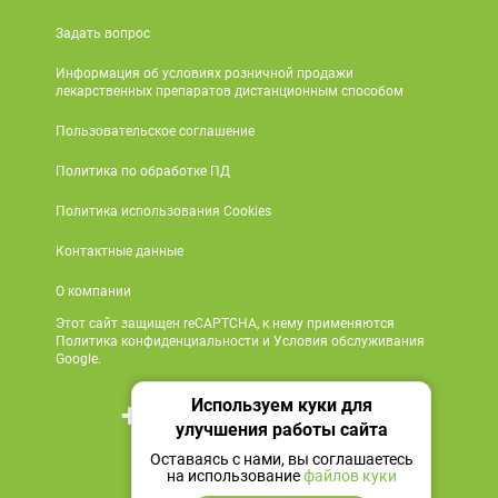
Поливитаминные
При
и гриппе
комплексы
простуде
Задать вопрос
Противоаллергические
Противовоспалительные
Пробиотики
Сахарный
препараты
препараты
Информация об условиях розничной продажи
диабет
лекарственных препаратов дистанционным способом
Противогрибковые
Противоопухолевые
Тонизирующие
Фиточай/
Пользовательское соглашение
препараты
препараты
чай
Противопаразитарные
Растительные
Политика по обработке ПД
препараты
препараты
Политика использования Cookies
Сердечно-
Система
Контактные данные
сосудистые
обмена
препараты
веществ
О компании
Средства
Стоматологические
Этот сайт защищен reCAPTCHA, к нему применяются
Политика конфиденциальности и Условия обслуживания
от
препараты
Google.
алкоголизма
и курения
Используем куки для
+7 495 419 18 18
улучшения работы сайта
Мы в социальных сетях
Оставаясь с нами, вы соглашаетесь
на использование
файлов куки